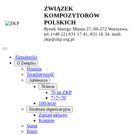
ZWIĄZEK
KOMPOZYTORÓW
POLSKICH
Rynek Starego Miasta 27, 00-272 Warszawa,
tel. (+48 22) 831 17 41, 831 16 34, mail:
zkp@zkp.org.pl
Aktualności
O Związku
Historia
Teraźniejszość
Jubileusze
70-lecie
70 lat ZKP
7+7=70
100-lecie
Struktura organizacyjna
Zarząd główny
Komisje
Statut
Biuro