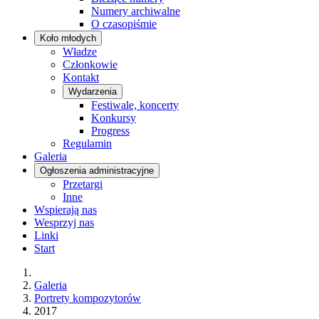
Numery archiwalne
O czasopiśmie
Koło młodych
Władze
Członkowie
Kontakt
Wydarzenia
Festiwale, koncerty
Konkursy
Progress
Regulamin
Galeria
Ogłoszenia administracyjne
Przetargi
Inne
Wspierają nas
Wesprzyj nas
Linki
Start
Galeria
Portrety kompozytorów
2017