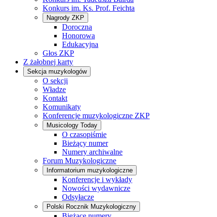
Konkurs im. Ks. Prof. Feichta
Nagrody ZKP
Doroczna
Honorowa
Edukacyjna
Głos ZKP
Z żałobnej karty
Sekcja muzykologów
O sekcji
Władze
Kontakt
Komunikaty
Konferencje muzykologiczne ZKP
Musicology Today
O czasopiśmie
Bieżący numer
Numery archiwalne
Forum Muzykologiczne
Informatorium muzykologiczne
Konferencje i wykłady
Nowości wydawnicze
Odsyłacze
Polski Rocznik Muzykologiczny
Bieżące numery