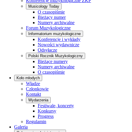
Konferencje muzykologiczne ZKP
Musicology Today
O czasopiśmie
Bieżący numer
Numery archiwalne
Forum Muzykologiczne
Informatorium muzykologiczne
Konferencje i wykłady
Nowości wydawnicze
Odsyłacze
Polski Rocznik Muzykologiczny
Bieżące numery
Numery archiwalne
O czasopiśmie
Koło młodych
Władze
Członkowie
Kontakt
Wydarzenia
Festiwale, koncerty
Konkursy
Progress
Regulamin
Galeria