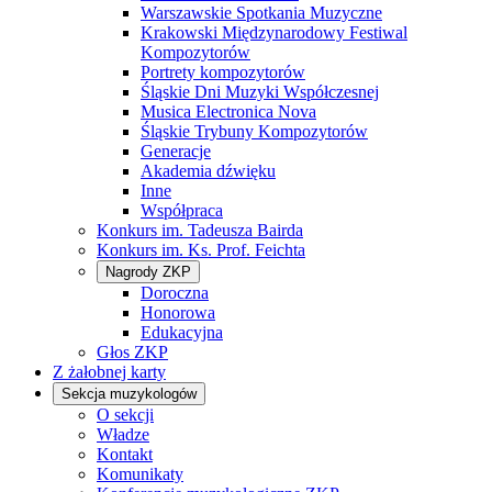
Warszawskie Spotkania Muzyczne
Krakowski Międzynarodowy Festiwal
Kompozytorów
Portrety kompozytorów
Śląskie Dni Muzyki Współczesnej
Musica Electronica Nova
Śląskie Trybuny Kompozytorów
Generacje
Akademia dźwięku
Inne
Współpraca
Konkurs im. Tadeusza Bairda
Konkurs im. Ks. Prof. Feichta
Nagrody ZKP
Doroczna
Honorowa
Edukacyjna
Głos ZKP
Z żałobnej karty
Sekcja muzykologów
O sekcji
Władze
Kontakt
Komunikaty