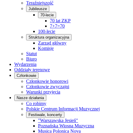
Teraźniejszość
Jubileusze
70-lecie
70 lat ZKP
7+7=70
100-lecie
Struktura organizacyjna
Zarząd główny
Komisje
Statut
Biuro
Wydarzenia
Oddziały terenowe
Członkowie
Członkowie honorowi
Członkowie zwyczajni
Warunki przyjęcia
Nasze działania
Co robimy
Polskie Centrum Informacji Muzycznej
Festiwale, koncerty
"Warszawska Jesień"
Poznańska Wiosna Muzyczna
Musica Polonica Nova