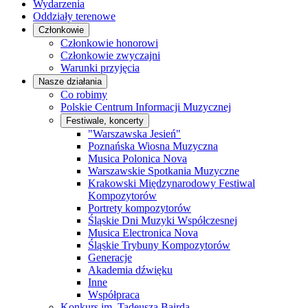
Wydarzenia
Oddziały terenowe
Członkowie
Członkowie honorowi
Członkowie zwyczajni
Warunki przyjęcia
Nasze działania
Co robimy
Polskie Centrum Informacji Muzycznej
Festiwale, koncerty
"Warszawska Jesień"
Poznańska Wiosna Muzyczna
Musica Polonica Nova
Warszawskie Spotkania Muzyczne
Krakowski Międzynarodowy Festiwal
Kompozytorów
Portrety kompozytorów
Śląskie Dni Muzyki Współczesnej
Musica Electronica Nova
Śląskie Trybuny Kompozytorów
Generacje
Akademia dźwięku
Inne
Współpraca
Konkurs im. Tadeusza Bairda