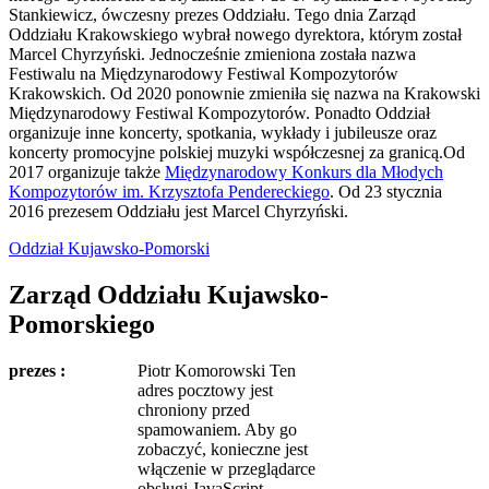
Stankiewicz, ówczesny prezes Oddziału. Tego dnia Zarząd
Oddziału Krakowskiego wybrał nowego dyrektora, którym został
Marcel Chyrzyński. Jednocześnie zmieniona została nazwa
Festiwalu na Międzynarodowy Festiwal Kompozytorów
Krakowskich. Od 2020 ponownie zmieniła się nazwa na Krakowski
Międzynarodowy Festiwal Kompozytorów. Ponadto Oddział
organizuje inne koncerty, spotkania, wykłady i jubileusze oraz
koncerty promocyjne polskiej muzyki współczesnej za granicą.Od
2017 organizuje także
Międzynarodowy Konkurs dla Młodych
Kompozytorów im. Krzysztofa Pendereckiego
. Od 23 stycznia
2016 prezesem Oddziału jest Marcel Chyrzyński.
Oddział Kujawsko-Pomorski
Zarząd Oddziału Kujawsko-
Pomorskiego
prezes :
Piotr Komorowski
Ten
adres pocztowy jest
chroniony przed
spamowaniem. Aby go
zobaczyć, konieczne jest
włączenie w przeglądarce
obsługi JavaScript.