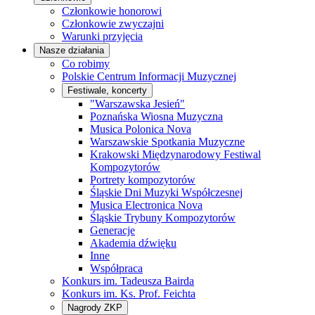
Członkowie honorowi
Członkowie zwyczajni
Warunki przyjęcia
Nasze działania
Co robimy
Polskie Centrum Informacji Muzycznej
Festiwale, koncerty
"Warszawska Jesień"
Poznańska Wiosna Muzyczna
Musica Polonica Nova
Warszawskie Spotkania Muzyczne
Krakowski Międzynarodowy Festiwal
Kompozytorów
Portrety kompozytorów
Śląskie Dni Muzyki Współczesnej
Musica Electronica Nova
Śląskie Trybuny Kompozytorów
Generacje
Akademia dźwięku
Inne
Współpraca
Konkurs im. Tadeusza Bairda
Konkurs im. Ks. Prof. Feichta
Nagrody ZKP