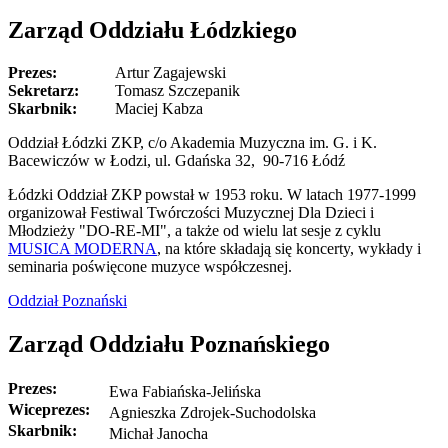
Zarząd Oddziału Łódzkiego
Prezes:
Artur Zagajewski
Sekretarz:
Tomasz Szczepanik
Skarbnik:
Maciej Kabza
Oddział Łódzki ZKP, c/o Akademia Muzyczna im. G. i K.
Bacewiczów w Łodzi, ul. Gdańska 32, 90-716 Łódź
Łódzki Oddział ZKP powstał w 1953 roku. W latach 1977-1999
organizował Festiwal Twórczości Muzycznej Dla Dzieci i
Młodzieży "DO-RE-MI", a także od wielu lat sesje z cyklu
MUSICA MODERNA
, na które składają się koncerty, wykłady i
seminaria poświęcone muzyce współczesnej.
Oddział Poznański
Zarząd Oddziału Poznańskiego
Prezes:
Ewa Fabiańska-Jelińska
Wiceprezes:
Agnieszka Zdrojek-Suchodolska
Skarbnik:
Michał Janocha