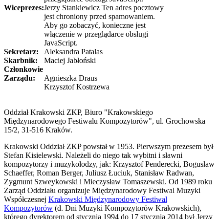
Wiceprezes:
Jerzy Stankiewicz
Ten adres pocztowy
jest chroniony przed spamowaniem.
Aby go zobaczyć, konieczne jest
włączenie w przeglądarce obsługi
JavaScript.
Sekretarz:
Aleksandra Patalas
Skarbnik:
Maciej Jabłoński
Członkowie
Zarządu:
Agnieszka Draus
Krzysztof Kostrzewa
Oddział Krakowski ZKP, Biuro "Krakowskiego
Międzynarodowego Festiwalu Kompozytorów", ul. Grochowska
15/2, 31-516 Kraków.
Krakowski Oddział ZKP powstał w 1953. Pierwszym prezesem był
Stefan Kisielewski. Należeli do niego tak wybitni i sławni
kompozytorzy i muzykolodzy, jak: Krzysztof Penderecki, Bogusław
Schaeffer, Roman Berger, Juliusz Łuciuk, Stanisław Radwan,
Zygmunt Szweykowski i Mieczysław Tomaszewski. Od 1989 roku
Zarząd Oddziału organizuje Międzynarodowy Festiwal Muzyki
Współczesnej
Krakowski Międzynarodowy Festiwal
Kompozytorów
(d. Dni Muzyki Kompozytorów Krakowskich),
którego dyrektorem od stycznia 1994 do 17 stycznia 2014 był Jerzy