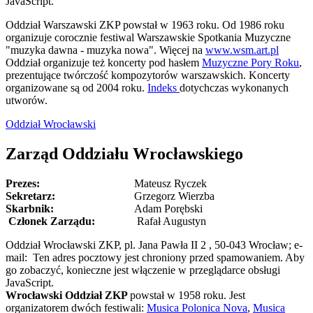
JavaScript.
Oddział Warszawski ZKP powstał w 1963 roku. Od 1986 roku
organizuje corocznie festiwal Warszawskie Spotkania Muzyczne
"muzyka dawna - muzyka nowa". Więcej na
www.wsm.art.pl
Oddział organizuje też koncerty pod hasłem
Muzyczne Pory Roku
,
prezentujące twórczość kompozytorów warszawskich. Koncerty
organizowane są od 2004 roku.
Indeks
dotychczas wykonanych
utworów.
Oddział Wrocławski
Zarząd Oddziału Wrocławskiego
Prezes:
Mateusz Ryczek
Sekretarz:
Grzegorz Wierzba
Skarbnik:
Adam Porębski
Członek Zarządu:
Rafał Augustyn
Oddział Wrocławski ZKP, pl. Jana Pawła II 2 , 50-043 Wrocław; e-
mail:
Ten adres pocztowy jest chroniony przed spamowaniem. Aby
go zobaczyć, konieczne jest włączenie w przeglądarce obsługi
JavaScript.
Wrocławski Oddział ZKP
powstał w 1958 roku. Jest
organizatorem dwóch festiwali:
Musica Polonica Nova
,
Musica