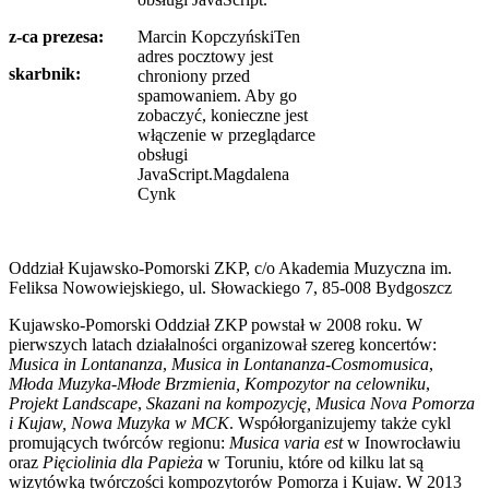
z-ca prezesa:
Marcin Kopczyński
Ten
adres pocztowy jest
skarbnik:
chroniony przed
spamowaniem. Aby go
zobaczyć, konieczne jest
włączenie w przeglądarce
obsługi
JavaScript.
Magdalena
Cynk
Oddział Kujawsko-Pomorski ZKP, c/o Akademia Muzyczna im.
Feliksa Nowowiejskiego, ul. Słowackiego 7, 85-008 Bydgoszcz
Kujawsko-Pomorski Oddział ZKP powstał w 2008 roku. W
pierwszych latach działalności organizował szereg koncertów:
Musica in Lontananza
,
Musica in Lontananza-Cosmomusica
,
Młoda Muzyka-Młode Brzmienia,
Kompozytor na celowniku
,
Projekt Landscape
,
Skazani na kompozycję,
Musica Nova Pomorza
i Kujaw, Nowa Muzyka w MCK
. Współorganizujemy także cykl
promujących twórców regionu:
Musica varia est
w Inowrocławiu
oraz
Pięciolinia dla Papieża
w Toruniu, które od kilku lat są
wizytówką twórczości kompozytorów Pomorza i Kujaw. W 2013