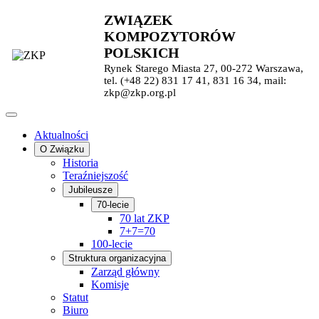
ZWIĄZEK
KOMPOZYTORÓW
POLSKICH
Rynek Starego Miasta 27, 00-272 Warszawa,
tel. (+48 22) 831 17 41, 831 16 34, mail:
zkp@zkp.org.pl
Aktualności
O Związku
Historia
Teraźniejszość
Jubileusze
70-lecie
70 lat ZKP
7+7=70
100-lecie
Struktura organizacyjna
Zarząd główny
Komisje
Statut
Biuro