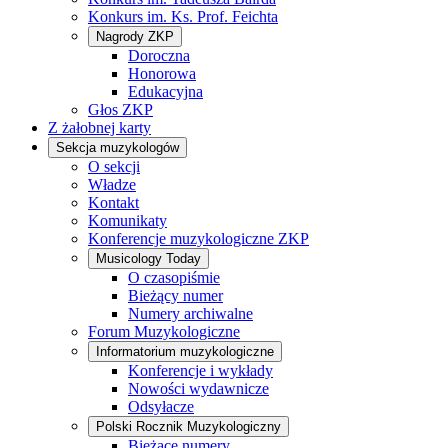
Konkurs im. Ks. Prof. Feichta
Nagrody ZKP
Doroczna
Honorowa
Edukacyjna
Głos ZKP
Z żałobnej karty
Sekcja muzykologów
O sekcji
Władze
Kontakt
Komunikaty
Konferencje muzykologiczne ZKP
Musicology Today
O czasopiśmie
Bieżący numer
Numery archiwalne
Forum Muzykologiczne
Informatorium muzykologiczne
Konferencje i wykłady
Nowości wydawnicze
Odsyłacze
Polski Rocznik Muzykologiczny
Bieżące numery