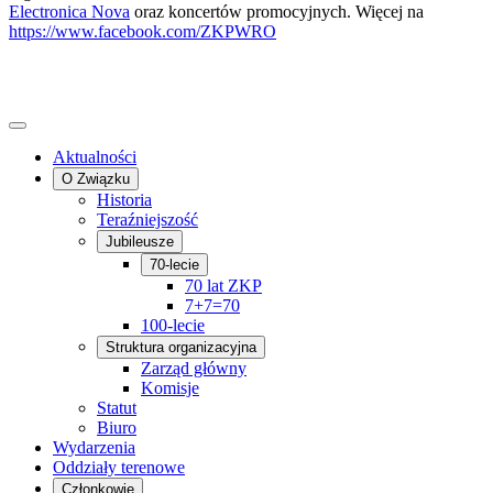
Electronica Nova
oraz koncertów promocyjnych. Więcej na
https://www.facebook.com/ZKPWRO
Aktualności
O Związku
Historia
Teraźniejszość
Jubileusze
70-lecie
70 lat ZKP
7+7=70
100-lecie
Struktura organizacyjna
Zarząd główny
Komisje
Statut
Biuro
Wydarzenia
Oddziały terenowe
Członkowie