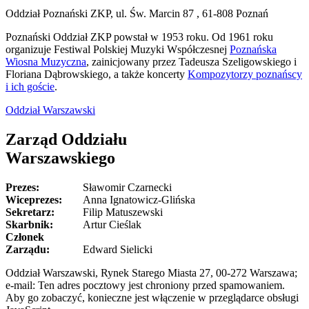
Oddział Poznański ZKP, ul. Św. Marcin 87 , 61-808 Poznań
Poznański Oddział ZKP powstał w 1953 roku. Od 1961 roku
organizuje Festiwal Polskiej Muzyki Współczesnej
Poznańska
Wiosna Muzyczna
, zainicjowany przez Tadeusza Szeligowskiego i
Floriana Dąbrowskiego, a także koncerty
Kompozytorzy poznańscy
i ich goście
.
Oddział Warszawski
Zarząd Oddziału
Warszawskiego
Prezes:
Sławomir Czarnecki
Wiceprezes:
Anna Ignatowicz-Glińska
Sekretarz:
Filip Matuszewski
Skarbnik:
Artur Cieślak
Członek
Zarządu:
Edward Sielicki
Oddział Warszawski, Rynek Starego Miasta 27, 00-272 Warszawa;
e-mail:
Ten adres pocztowy jest chroniony przed spamowaniem.
Aby go zobaczyć, konieczne jest włączenie w przeglądarce obsługi