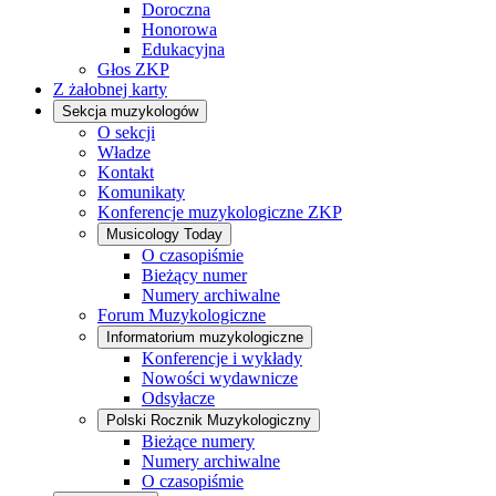
Doroczna
Honorowa
Edukacyjna
Głos ZKP
Z żałobnej karty
Sekcja muzykologów
O sekcji
Władze
Kontakt
Komunikaty
Konferencje muzykologiczne ZKP
Musicology Today
O czasopiśmie
Bieżący numer
Numery archiwalne
Forum Muzykologiczne
Informatorium muzykologiczne
Konferencje i wykłady
Nowości wydawnicze
Odsyłacze
Polski Rocznik Muzykologiczny
Bieżące numery
Numery archiwalne
O czasopiśmie