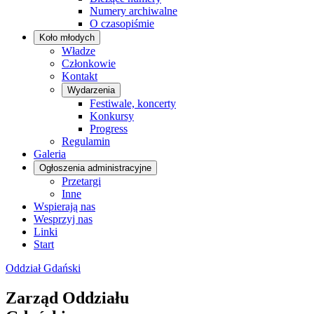
Numery archiwalne
O czasopiśmie
Koło młodych
Władze
Członkowie
Kontakt
Wydarzenia
Festiwale, koncerty
Konkursy
Progress
Regulamin
Galeria
Ogłoszenia administracyjne
Przetargi
Inne
Wspierają nas
Wesprzyj nas
Linki
Start
Oddział Gdański
Zarząd Oddziału