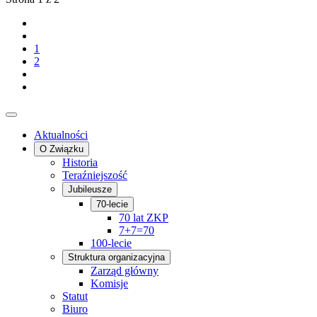
1
2
Aktualności
O Związku
Historia
Teraźniejszość
Jubileusze
70-lecie
70 lat ZKP
7+7=70
100-lecie
Struktura organizacyjna
Zarząd główny
Komisje
Statut
Biuro