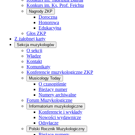
Konkurs im. Ks. Prof. Feichta
Nagrody ZKP
Doroczna
Honorowa
Edukacyjna
Głos ZKP
Z żałobnej karty
Sekcja muzykologów
O sekcji
Władze
Kontakt
Komunikaty
Konferencje muzykologiczne ZKP
Musicology Today
O czasopiśmie
Bieżący numer
Numery archiwalne
Forum Muzykologiczne
Informatorium muzykologiczne
Konferencje i wykłady
Nowości wydawnicze
Odsyłacze
Polski Rocznik Muzykologiczny
Bieżące numery