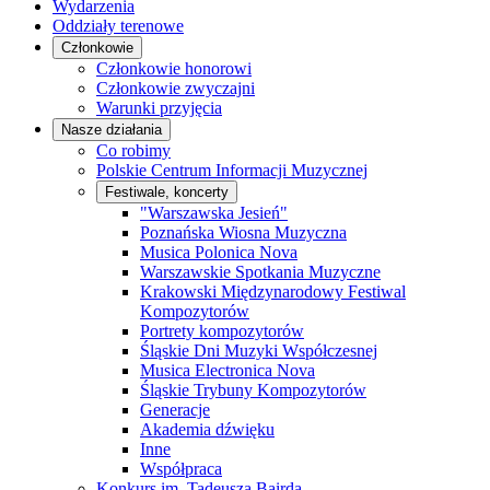
Wydarzenia
Oddziały terenowe
Członkowie
Członkowie honorowi
Członkowie zwyczajni
Warunki przyjęcia
Nasze działania
Co robimy
Polskie Centrum Informacji Muzycznej
Festiwale, koncerty
"Warszawska Jesień"
Poznańska Wiosna Muzyczna
Musica Polonica Nova
Warszawskie Spotkania Muzyczne
Krakowski Międzynarodowy Festiwal
Kompozytorów
Portrety kompozytorów
Śląskie Dni Muzyki Współczesnej
Musica Electronica Nova
Śląskie Trybuny Kompozytorów
Generacje
Akademia dźwięku
Inne
Współpraca
Konkurs im. Tadeusza Bairda