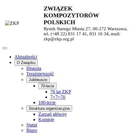
ZWIĄZEK
KOMPOZYTORÓW
POLSKICH
Rynek Starego Miasta 27, 00-272 Warszawa,
tel. (+48 22) 831 17 41, 831 16 34, mail:
zkp@zkp.org.pl
Aktualności
O Związku
Historia
Teraźniejszość
Jubileusze
70-lecie
70 lat ZKP
7+7=70
100-lecie
Struktura organizacyjna
Zarząd główny
Komisje
Statut
Biuro