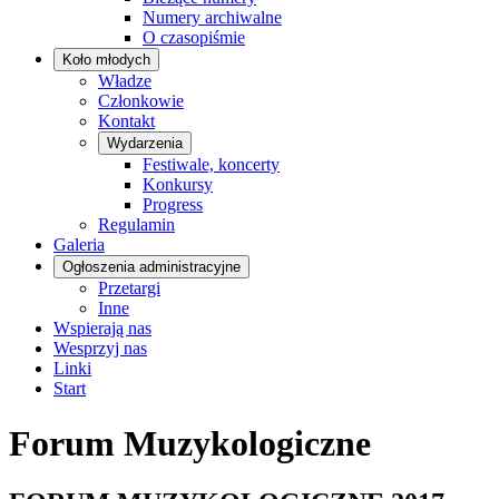
Numery archiwalne
O czasopiśmie
Koło młodych
Władze
Członkowie
Kontakt
Wydarzenia
Festiwale, koncerty
Konkursy
Progress
Regulamin
Galeria
Ogłoszenia administracyjne
Przetargi
Inne
Wspierają nas
Wesprzyj nas
Linki
Start
Forum Muzykologiczne