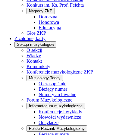
Konkurs im. Ks. Prof. Feichta
Nagrody ZKP
Doroczna
Honorowa
Edukacyjna
Głos ZKP
Z żałobnej karty
Sekcja muzykologów
O sekcji
Władze
Kontakt
Komunikaty
Konferencje muzykologiczne ZKP
Musicology Today
O czasopiśmie
Bieżący numer
Numery archiwalne
Forum Muzykologiczne
Informatorium muzykologiczne
Konferencje i wykłady
Nowości wydawnicze
Odsyłacze
Polski Rocznik Muzykologiczny
Bieżące numery