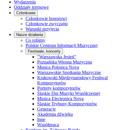
Wydarzenia
Oddziały terenowe
Członkowie
Członkowie honorowi
Członkowie zwyczajni
Warunki przyjęcia
Nasze działania
Co robimy
Polskie Centrum Informacji Muzycznej
Festiwale, koncerty
"Warszawska Jesień"
Poznańska Wiosna Muzyczna
Musica Polonica Nova
Warszawskie Spotkania Muzyczne
Krakowski Międzynarodowy Festiwal
Kompozytorów
Portrety kompozytorów
Śląskie Dni Muzyki Współczesnej
Musica Electronica Nova
Śląskie Trybuny Kompozytorów
Generacje
Akademia dźwięku
Inne
Współpraca
Konkurs im. Tadeusza Bairda