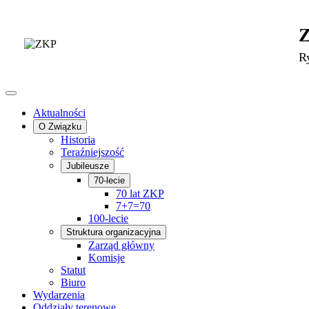
R
Aktualności
O Związku
Historia
Teraźniejszość
Jubileusze
70-lecie
70 lat ZKP
7+7=70
100-lecie
Struktura organizacyjna
Zarząd główny
Komisje
Statut
Biuro
Wydarzenia
Oddziały terenowe