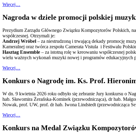
Więcej…
Nagroda w dziele promocji polskiej muzyk
Prezydium Zarządu Głównego Związku Kompozytorów Polskich, na po
współczesnej. Otrzymali je:
Andrzej Wróbel
– za niestrudzoną i trwającą dekady promocję muzyk
Kameralnej oraz twórca zespołu Camerata Vistula i Festiwalu Polsk
Hasztag Ensemble
– za istotną rolę w kreowaniu współczesnej pols
wielu ważnych wykonań muzyki nowej i programów edukacyjnych pr
Więcej…
Konkurs o Nagrodę im. Ks. Prof. Hieronim
W dn. 9 kwietnia 2026 roku odbyło się zebranie Jury konkursu o N
hab. Sławomira Żerańska-Kominek (przewodnicząca), dr hab. Małgorzat
Nowak, prof. UW, prof. dr hab. Iwona Lindstedt (przewodnicząca S
Więcej…
Konkurs na Medal Związku Kompozytorów