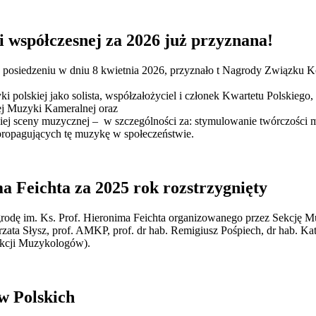
i współczesnej za 2026 już przyznana!
siedzeniu w dniu 8 kwietnia 2026, przyznało t Nagrody Związku Kom
i polskiej jako solista, współzałożyciel i członek Kwartetu Polskieg
iej Muzyki Kameralnej oraz
kiej sceny muzycznej – w szczególności za: stymulowanie twórczości m
opagujących tę muzykę w społeczeństwie.
a Feichta za 2025 rok rozstrzygnięty
agrodę im. Ks. Prof. Hieronima Feichta organizowanego przez Sekcję
a Słysz, prof. AMKP, prof. dr hab. Remigiusz Pośpiech, dr hab. Katar
ekcji Muzykologów).
 Polskich