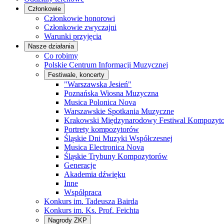
Członkowie
Członkowie honorowi
Członkowie zwyczajni
Warunki przyjęcia
Nasze działania
Co robimy
Polskie Centrum Informacji Muzycznej
Festiwale, koncerty
"Warszawska Jesień"
Poznańska Wiosna Muzyczna
Musica Polonica Nova
Warszawskie Spotkania Muzyczne
Krakowski Międzynarodowy Festiwal Kompozyt
Portrety kompozytorów
Śląskie Dni Muzyki Współczesnej
Musica Electronica Nova
Śląskie Trybuny Kompozytorów
Generacje
Akademia dźwięku
Inne
Współpraca
Konkurs im. Tadeusza Bairda
Konkurs im. Ks. Prof. Feichta
Nagrody ZKP