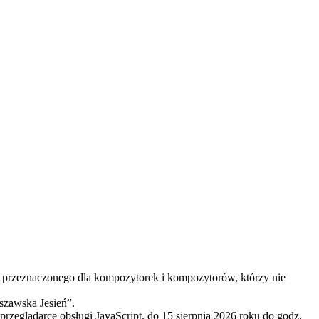
przeznaczonego dla kompozytorek i kompozytorów, którzy nie
zawska Jesień”.
rzeglądarce obsługi JavaScript.
do 15 sierpnia 2026 roku do godz.