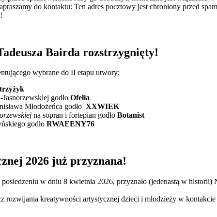
zapraszamy do kontaktu:
Ten adres pocztowy jest chroniony przed spa
!
deusza Bairda rozstrzygnięty!
entującego wybrane do II etapu utwory:
trzyżyk
j-Jasnorzewskiej godło
Ofelia
 Stanisława Młodożeńca godło
XXWIEK
norzewskiej
na sopran i fortepian godło
Botanist
zyńskiego godło
RWAEENY76
cznej 2026 już przyznana!
siedzeniu w dniu 8 kwietnia 2026, przyznało (jedenastą w historii)
cz rozwijania kreatywności artystycznej dzieci i młodzieży w kontak