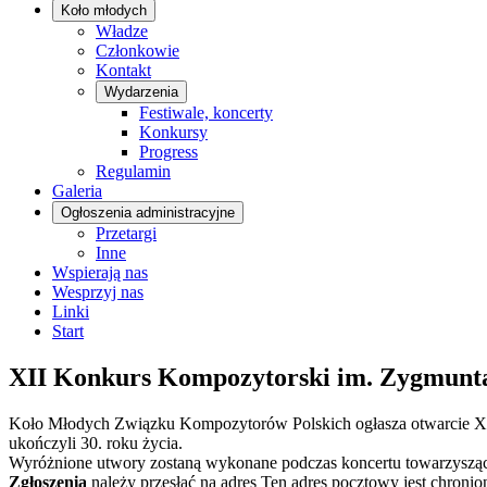
Koło młodych
Władze
Członkowie
Kontakt
Wydarzenia
Festiwale, koncerty
Konkursy
Progress
Regulamin
Galeria
Ogłoszenia administracyjne
Przetargi
Inne
Wspierają nas
Wesprzyj nas
Linki
Start
XII Konkurs Kompozytorski im. Zygmunta
Koło Młodych Związku Kompozytorów Polskich ogłasza otwarcie XI
ukończyli 30. roku życia.
Wyróżnione utwory zostaną wykonane podczas koncertu towarzyszą
Zgłoszenia
należy przesłać na adres
Ten adres pocztowy jest chronio