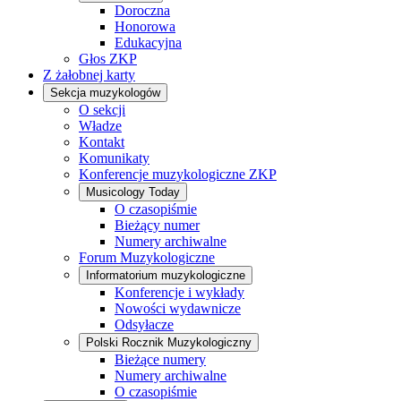
Doroczna
Honorowa
Edukacyjna
Głos ZKP
Z żałobnej karty
Sekcja muzykologów
O sekcji
Władze
Kontakt
Komunikaty
Konferencje muzykologiczne ZKP
Musicology Today
O czasopiśmie
Bieżący numer
Numery archiwalne
Forum Muzykologiczne
Informatorium muzykologiczne
Konferencje i wykłady
Nowości wydawnicze
Odsyłacze
Polski Rocznik Muzykologiczny
Bieżące numery
Numery archiwalne
O czasopiśmie