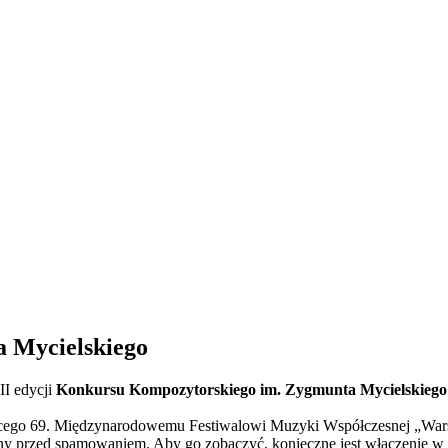
 Mycielskiego
I edycji
Konkursu Kompozytorskiego im. Zygmunta Mycielskiego
cego 69. Międzynarodowemu Festiwalowi Muzyki Współczesnej „Wars
ny przed spamowaniem. Aby go zobaczyć, konieczne jest włączenie w p