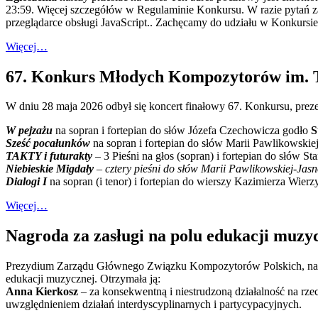
23:59. Więcej szczegółów w Regulaminie Konkursu. W razie pytań 
przeglądarce obsługi JavaScript.
. Zachęcamy do udziału w Konkursie
Więcej…
67. Konkurs Młodych Kompozytorów im. Ta
W dniu 28 maja 2026 odbył się koncert finałowy 67. Konkursu, prez
W pejzażu
na sopran i fortepian do słów Józefa Czechowicza godło
S
Sześć pocałunków
na sopran i fortepian do słów Marii Pawlikowskie
TAKTY i futurakty
– 3 Pieśni na głos (sopran) i fortepian do słów
Niebieskie Migdały
– cztery pieśni do słów Marii Pawlikowskiej-Jas
Dialogi I
na sopran (i tenor) i fortepian do wierszy Kazimierza Wier
Więcej…
Nagroda za zasługi na polu edukacji muzy
Prezydium Zarządu Głównego Związku Kompozytorów Polskich, na po
edukacji muzycznej. Otrzymała ją:
Anna Kierkosz
– za konsekwentną i niestrudzoną działalność na rze
uwzględnieniem działań interdyscyplinarnych i partycypacyjnych.