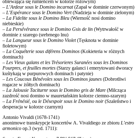
oblewająca się rumieńcem w kolorze różowym)
–
L’
Ardeur sous le Domino incarnat
(Zapał w dominie czerwonym)
–
L’
Esp
érance sous le Domino Vert
(Nadzieja w dominie zielonym)
–
La Fidelite sous le Domino Bleu
(Wierność nosi domino
niebieskie)
–
La Persé
v
érance sous le Domino Gsis de lin
(Wytrwałość w
dominie z szarego (srebrnego lnu)
–
La Langueur sous le Domino Violet
(Tęsknota w dominie
fioletowym)
–
La Coquéterie sous difé
rens Dominos
(Kokieteria w różnych
dominach)
–
Les Vieux galans et les Tré
sorieres Suran
ées sous les Dominos
Pourpres, et feuilles mortes
(Starzy galanci i emerytowani dworacy
kuśtykają w purpurowych dominach i patynie)
–
Les Coucous Bé
n
évoles sous les Dominos jaunes
(Dobrotliwi
rogacze w żółtych dominach)
–
La Jalousie Taciturnr sous le Domino gris de Mare
(Milcząca
zazdrość nosi domino w mauretańskim kolorze ciemno-szarym)
–
La Fré
n
é
si
é, ou le Désespoir sous le Domino noir
(Szaleństwo i
desperacja w kolorze czarnym)
Antonio Vivaldi (1678-1741)
anonimowe transkrypcje koncertów A. Vivaldiego ze zbioru
L’
estro
armonico
op.3 (wyd. 1711):