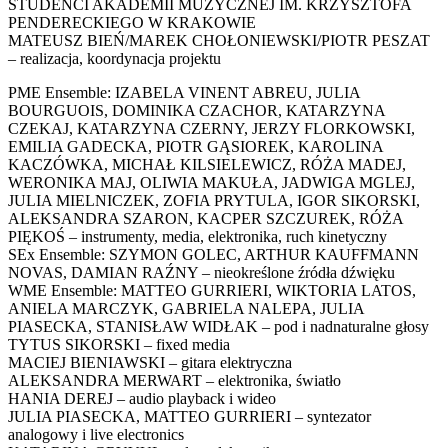
STUDENCI AKADEMII MUZYCZNEJ IM. KRZYSZTOFA
PENDERECKIEGO W KRAKOWIE
MATEUSZ BIEŃ/MAREK CHOŁONIEWSKI/PIOTR PESZAT
– realizacja, koordynacja projektu
PME Ensemble: IZABELA VINENT ABREU, JULIA
BOURGUOIS, DOMINIKA CZACHOR, KATARZYNA
CZEKAJ, KATARZYNA CZERNY, JERZY FLORKOWSKI,
EMILIA GADECKA, PIOTR GĄSIOREK, KAROLINA
KACZÓWKA, MICHAŁ KILSIELEWICZ, RÓŻA MADEJ,
WERONIKA MAJ, OLIWIA MAKUŁA, JADWIGA MGLEJ,
JULIA MIELNICZEK, ZOFIA PRYTULA, IGOR SIKORSKI,
ALEKSANDRA SZARON, KACPER SZCZUREK, RÓŻA
PIĘKOŚ – instrumenty, media, elektronika, ruch kinetyczny
SEx Ensemble: SZYMON GOLEC, ARTHUR KAUFFMANN
NOVAS, DAMIAN RAŹNY – nieokreślone źródła dźwięku
WME Ensemble: MATTEO GURRIERI, WIKTORIA LATOS,
ANIELA MARCZYK, GABRIELA NALEPA, JULIA
PIASECKA, STANISŁAW WIDŁAK – pod i nadnaturalne głosy
TYTUS SIKORSKI – fixed media
MACIEJ BIENIAWSKI – gitara elektryczna
ALEKSANDRA MERWART – elektronika, światło
HANIA DEREJ – audio playback i wideo
JULIA PIASECKA, MATTEO GURRIERI – syntezator
analogowy i live electronics