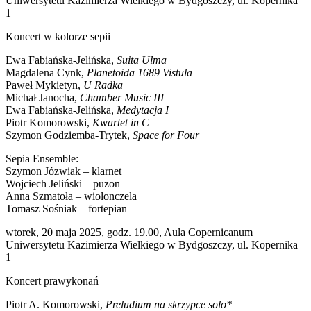
Uniwersytetu Kazimierza Wielkiego w Bydgoszczy, ul. Kopernika
1
Koncert w kolorze sepii
Ewa Fabiańska-Jelińska,
Suita Ulma
Magdalena Cynk,
Planetoida 1689 Vistula
Paweł Mykietyn,
U Radka
Michał Janocha,
Chamber Music III
Ewa Fabiańska-Jelińska,
Medytacja I
Piotr Komorowski,
Kwartet in C
Szymon Godziemba-Trytek,
Space for Four
Sepia Ensemble:
Szymon Józwiak – klarnet
Wojciech Jeliński – puzon
Anna Szmatoła – wiolonczela
Tomasz Sośniak – fortepian
wtorek, 20 maja 2025, godz. 19.00, Aula Copernicanum
Uniwersytetu Kazimierza Wielkiego w Bydgoszczy, ul. Kopernika
1
Koncert prawykonań
Piotr A. Komorowski,
Preludium
na skrzypce solo*