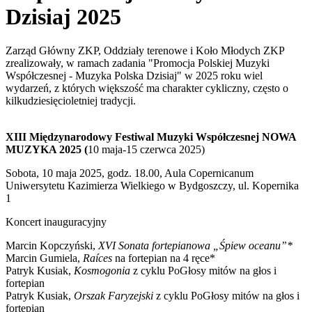
Dzisiaj 2025
Zarząd Główny ZKP, Oddziały terenowe i Koło Młodych ZKP
zrealizowały, w ramach zadania "Promocja Polskiej Muzyki
Współczesnej - Muzyka Polska Dzisiaj" w 2025 roku wiel
wydarzeń, z których większość ma charakter cykliczny, często o
kilkudziesięcioletniej tradycji.
XIII Międzynarodowy Festiwal Muzyki Współczesnej NOWA
MUZYKA 2025 (
10 maja-15 czerwca 2025)
Sobota, 10 maja 2025, godz. 18.00, Aula Copernicanum
Uniwersytetu Kazimierza Wielkiego w Bydgoszczy, ul. Kopernika
1
Koncert inauguracyjny
Marcin Kopczyński,
XVI Sonata fortepianowa „Śpiew oceanu”*
Marcin Gumiela,
Raíces
na fortepian na 4 ręce*
Patryk Kusiak,
Kosmogonia
z cyklu PoGłosy mitów na głos i
fortepian
Patryk Kusiak,
Orszak Faryzejski
z cyklu PoGłosy mitów na głos i
fortepian