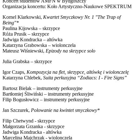
Koncert studentów AMFN w Bydgoszczy
Organizacja koncertu: Koło Artystyczno-Naukowe SPEKTRUM
Kornel Klarkowski,
Kwartet Smyczkowy Nr. 1 "The Trap of
Being"*
Paulina Kijowska – skrzypce
Róża Prusik – skrzypce
Jadwiga Kondracka – altówka
Katarzyna Grabowska – wiolonczela
Mateusz Wiśniewski,
Epizody na skrzypce solo
Julia Grabska – skrzypce
Igor Czaps,
Kompozycja na flet, skrzypce, altówkę i wiolonczelę
Katarzyna Chlebek,
Suita perkusyjna “Zodiacs: I - Fire Signs”
Bartosz Bielak – instrumenty perkusyjne
Bartłomiej Śliwiński – instrumenty perkusyjne
Filip Bogusłowicz – instrumenty perkusyjne
Jan Szczurek,
Polowanie na kwintet smyczkowy*
Filip Chetwynd - skrzypce
Małgorzata Grzanka - skrzypce
Jadwiga Kondracka - altówka
Marcelina Majchrzak - wiolonczela