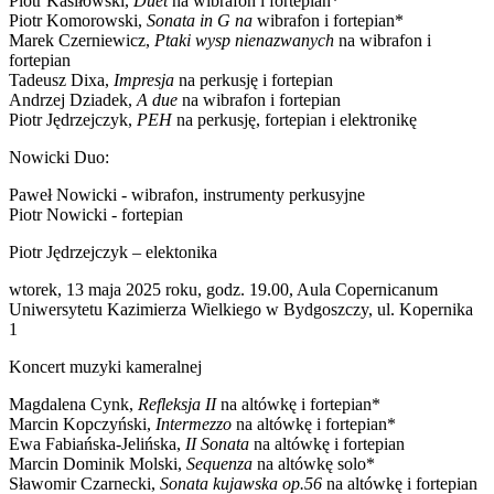
Piotr Kasiłowski,
Duet
na wibrafon i fortepian*
Piotr Komorowski,
Sonata in G na
wibrafon i fortepian*
Marek Czerniewicz,
Ptaki wysp nienazwanych
na wibrafon i
fortepian
Tadeusz Dixa,
Impresja
na perkusję i fortepian
Andrzej Dziadek,
A due
na wibrafon i fortepian
Piotr Jędrzejczyk,
PEH
na perkusję, fortepian i elektronikę
Nowicki Duo:
Paweł Nowicki - wibrafon, instrumenty perkusyjne
Piotr Nowicki - fortepian
Piotr Jędrzejczyk – elektonika
wtorek, 13 maja 2025 roku, godz. 19.00, Aula Copernicanum
Uniwersytetu Kazimierza Wielkiego w Bydgoszczy, ul. Kopernika
1
Koncert muzyki kameralnej
Magdalena Cynk,
Refleksja II
na altówkę i fortepian*
Marcin Kopczyński,
Intermezzo
na altówkę i fortepian*
Ewa Fabiańska-Jelińska,
II Sonata
na altówkę i fortepian
Marcin Dominik Molski,
Sequenza
na altówkę solo*
Sławomir Czarnecki,
Sonata kujawska op.56
na altówkę i fortepian