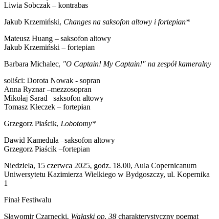
Liwia Sobczak – kontrabas
Jakub Krzemiński,
Changes na saksofon altowy i fortepian*
Mateusz Huang – saksofon altowy
Jakub Krzemiński – fortepian
Barbara Michalec,
"O Captain! My Captain!" na zespół kameralny
soliści: Dorota Nowak - sopran
Anna Ryznar –mezzosopran
Mikołaj Sarad –saksofon altowy
Tomasz Kłeczek – fortepian
Grzegorz Piaścik,
Lobotomy*
Dawid Kameduła –saksofon altowy
Grzegorz Piaścik –fortepian
Niedziela, 15 czerwca 2025, godz. 18.00, Aula Copernicanum
Uniwersytetu Kazimierza Wielkiego w Bydgoszczy, ul. Kopernika
1
Finał Festiwalu
Sławomir Czarnecki,
Wałaski op. 38
charakterystyczny poemat