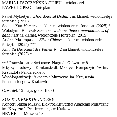
MARIA LESZCZYŃSKA-THIEU – wiolonczela
PAWEŁ POPKO – fortepian
Paweł Mykietyn
…choć doleciał Dedal…
na klarnet, wiolonczelę i
fortepian (1990)
Seonjin Yun
Memoria
na klarnet, wiolonczelę i fortepian (2025) *
Wołodymir Runczak
Someone with me, three commandments of
happiness
na klarnet, wiolonczelę i fortepian (2015)
Andrea Mastropasqua
Silver Chimes
na klarnet, wiolonczelę i
fortepian (2025) ***
Xing Yu
Die Kunst des Teufels Nr. 2
na klarnet, wiolonczelę i
fortepian (2025) *
*** Prawykonanie światowe. Nagroda Główna w 8.
Międzynarodowym Konkursie dla Młodych Kompozytorów im.
Krzysztofa Pendereckiego
Współorganizacja: Akademia Muzyczna im. Krzysztofa
Pendereckiego w Krakowie
Czwartek 15 maja, godz. 19:00
KOKTAJL ELEKTRONICZNY
Koncert Studia Muzyki Elektroakustycznej Akademii Muzycznej
im. Krzysztofa Pendereckiego w Krakowie
HEVRE, ul. Meiselsa 18