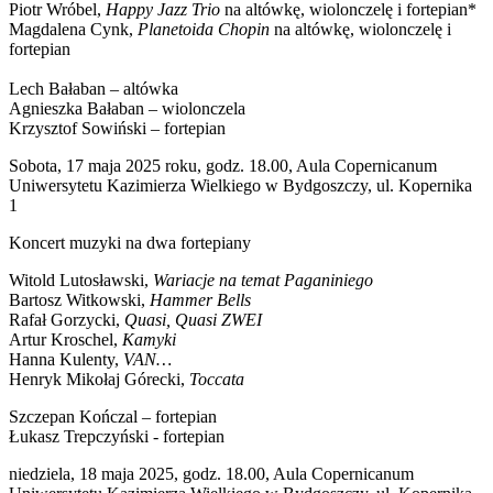
Piotr Wróbel,
Happy Jazz Trio
na altówkę, wiolonczelę i fortepian*
Magdalena Cynk,
Planetoida Chopin
na altówkę, wiolonczelę i
fortepian
Lech Bałaban – altówka
Agnieszka Bałaban – wiolonczela
Krzysztof Sowiński – fortepian
Sobota, 17 maja 2025 roku, godz. 18.00, Aula Copernicanum
Uniwersytetu Kazimierza Wielkiego w Bydgoszczy, ul. Kopernika
1
Koncert muzyki na dwa fortepiany
Witold Lutosławski,
Wariacje na temat Paganiniego
Bartosz Witkowski,
Hammer Bells
Rafał Gorzycki,
Quasi, Quasi ZWEI
Artur Kroschel,
Kamyki
Hanna Kulenty,
VAN…
Henryk Mikołaj Górecki,
Toccata
Szczepan Kończal – fortepian
Łukasz Trepczyński - fortepian
niedziela, 18 maja 2025, godz. 18.00, Aula Copernicanum