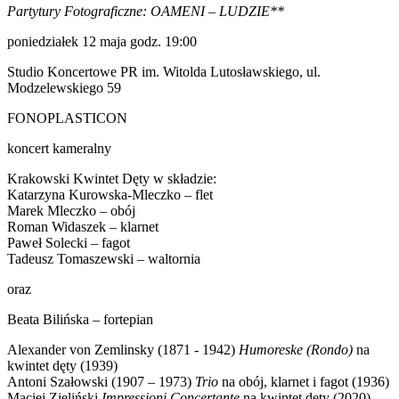
Partytury Fotograficzne: OAMENI – LUDZIE**
poniedziałek 12 maja godz. 19:00
Studio Koncertowe PR im. Witolda Lutosławskiego, ul.
Modzelewskiego 59
FONOPLASTICON
koncert kameralny
Krakowski Kwintet Dęty w składzie:
Katarzyna Kurowska-Mleczko – flet
Marek Mleczko – obój
Roman Widaszek – klarnet
Paweł Solecki – fagot
Tadeusz Tomaszewski – waltornia
oraz
Beata Bilińska – fortepian
Alexander von Zemlinsky (1871 - 1942)
Humoreske (Rondo)
na
kwintet dęty (1939)
Antoni Szałowski (1907 – 1973)
Trio
na obój, klarnet i fagot (1936)
Maciej Zieliński
Impressioni Concertante
na kwintet dęty (2020)