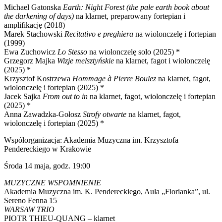
Michael Gatonska
Earth: Night Forest (the pale earth book about
the darkening of days)
na klarnet, preparowany fortepian i
amplifikację (2018)
Marek Stachowski
Recitativo e preghiera
na wiolonczelę i fortepian
(1999)
Ewa Zuchowicz
Lo Stesso
na wiolonczelę solo (2025) *
Grzegorz Majka
Wizje melsztyńskie
na klarnet, fagot i wiolonczelę
(2025) *
Krzysztof Kostrzewa
Hommage à Pierre Boulez
na klarnet, fagot,
wiolonczelę i fortepian (2025) *
Jacek Sajka
From out to in
na klarnet, fagot, wiolonczelę i fortepian
(2025) *
Anna Zawadzka-Gołosz
Strofy otwarte
na klarnet, fagot,
wiolonczelę i fortepian (2025) *
Współorganizacja: Akademia Muzyczna im. Krzysztofa
Pendereckiego w Krakowie
Środa 14 maja, godz. 19:00
MUZYCZNE WSPOMNIENIE
Akademia Muzyczna im. K. Pendereckiego, Aula „Florianka”, ul.
Sereno Fenna 15
WARSAW TRIO
PIOTR THIEU-QUANG – klarnet