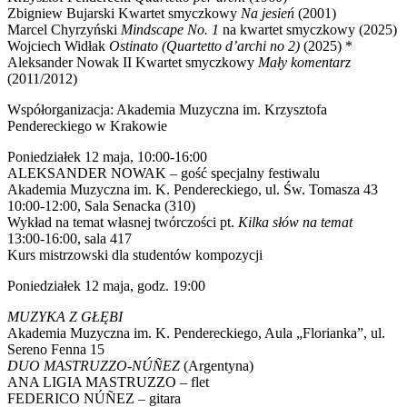
Zbigniew Bujarski Kwartet smyczkowy
Na jesień
(2001)
Marcel Chyrzyński
Mindscape No. 1
na kwartet smyczkowy (2025)
Wojciech Widłak
Ostinato (Quartetto d’archi no 2)
(2025) *
Aleksander Nowak II Kwartet smyczkowy
Mały komentarz
(2011/2012)
Współorganizacja: Akademia Muzyczna im. Krzysztofa
Pendereckiego w Krakowie
Poniedziałek 12 maja, 10:00-16:00
ALEKSANDER NOWAK – gość specjalny festiwalu
Akademia Muzyczna im. K. Pendereckiego, ul. Św. Tomasza 43
10:00-12:00, Sala Senacka (310)
Wykład na temat własnej twórczości pt.
Kilka słów na temat
13:00-16:00, sala 417
Kurs mistrzowski dla studentów kompozycji
Poniedziałek 12 maja, godz. 19:00
MUZYKA Z GŁĘBI
Akademia Muzyczna im. K. Pendereckiego, Aula „Florianka”, ul.
Sereno Fenna 15
DUO MASTRUZZO-NÚÑEZ
(Argentyna)
ANA LIGIA MASTRUZZO – flet
FEDERICO NÚÑEZ – gitara