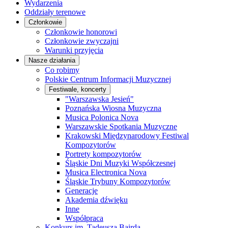
Wydarzenia
Oddziały terenowe
Członkowie
Członkowie honorowi
Członkowie zwyczajni
Warunki przyjęcia
Nasze działania
Co robimy
Polskie Centrum Informacji Muzycznej
Festiwale, koncerty
"Warszawska Jesień"
Poznańska Wiosna Muzyczna
Musica Polonica Nova
Warszawskie Spotkania Muzyczne
Krakowski Międzynarodowy Festiwal
Kompozytorów
Portrety kompozytorów
Śląskie Dni Muzyki Współczesnej
Musica Electronica Nova
Śląskie Trybuny Kompozytorów
Generacje
Akademia dźwięku
Inne
Współpraca
Konkurs im. Tadeusza Bairda