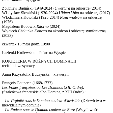
Zbigniew Bagiński (1949-2024)
Uwertura
na orkiestrę (2014)
Władysław Słowiński (1930-2024)
Ultima Volta
na orkiestrę (2017)
Włodzimierz Kotoński (1925-2014)
Róża wiatrów
na orkiestrę
(1976)
Magdalena Bobowik
Ritorno
(2024)
Wojciech Chałupka
Koncert
na akordeon i orkiestrę symfoniczną
(2023)
czwartek 15 maja godz. 19:00
Łazienki Królewskie – Pałac na Wyspie
KOKIETERIA W RÓŻNYCH DOMINACH
recital klawesynowy
Anna Krzysztofik-Buczyńska – klawesyn
François Couperin (1668-1733)
Les Folies fran
ç
oises ou Les Dominos
(
XIII Ordre):
(Szaleństwa francuskie albo Domina, z XIII Ordre) :
–
La Virginit
é sous le Domino couleur d
’
invisible
(Dziewictwo w
niewidzialnym dominie)
–
La Pudeur sous le Domino couleur de Roze
(Wstydliwość