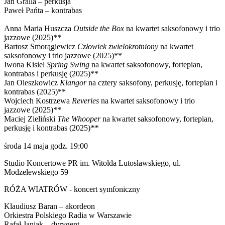
Jan Gralla – perkusja
Paweł Pańta – kontrabas
Anna Maria Huszcza
Outside the Box
na kwartet saksofonowy i trio
jazzowe (2025)
**
Bartosz Smorągiewicz
Człowiek zwielokrotniony
na kwartet
saksofonowy i trio jazzowe (2025)**
Iwona Kisiel
Spring Swing
na kwartet saksofonowy, fortepian,
kontrabas i perkusję (2025)**
Jan Oleszkowicz
Klangor
na cztery saksofony, perkusję, fortepian i
kontrabas (2025)**
Wojciech Kostrzewa
Reveries
na kwartet saksofonowy i trio
jazzowe (2025)**
Maciej Zieliński
The Whooper
na kwartet saksofonowy, fortepian,
perkusję i kontrabas (2025)
**
środa 14 maja godz. 19:00
Studio Koncertowe PR im. Witolda Lutosławskiego, ul.
Modzelewskiego 59
RÓŻA WIATRÓW - koncert symfoniczny
Klaudiusz Baran – akordeon
Orkiestra Polskiego Radia w Warszawie
Rafał Janiak – dyrygent