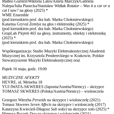
Matteo Gurrieri/Wiktoria Latos/Aniela Marczyk/Gabriela
Nalepa/Julia Piasecka/Stanisław Widłak
Rotator – Was it a car or a
cat I saw?
na głosy (2025) *
WME Ensemble
(pod kierunkiem prof. dra hab. Marka Chołoniewskiego)
Katarina Gryvul
Zemlya
na głos i elektronikę (2025) *
(pod kierunkiem prof. dra hab. Marka Chołoniewskiego)
GrupLab
Plejrek 465
na głosy, instrumenty, obiekty i elektronikę
(2025) *
(pod kierunkiem prof. dra hab. Marka Chołoniewskiego)
Współorganizacja: Studio Muzyki Elektroakustycznej Akademii
Muzycznej im. Krzysztofa Pendereckiego w Krakowie, Polskie
Stowarzyszenie Muzyki Elektroakustycznej oraz
Piątek 16 maja, godz. 19:00
MUZYCZNE AFEKTY
HEVRE, ul. Meiselsa 18
YUI IWATA-SKWERES (Japonia/Austria/Niemcy) – skrzypce
TOMASZ SKWERES (Polska/Austria/Niemcy) – wiolonczela
Grzegorz Wierzba
Perseids
na skrzypce i wiolonczelę (2021)
Tomasz Skweres
Seven Affects
na skrzypce i wiolonczelę (2017)
Katarzyna Kwiecień-Długosz
Sub sol(e)
na skrzypce solo (2025) *
Mateusz Ryczek
Duo
na skrzypce i wiolonczelę (2021)