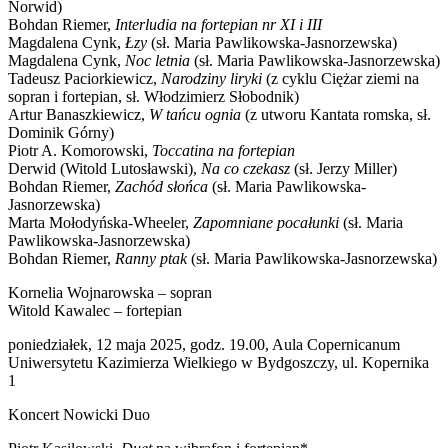
Norwid)
Bohdan Riemer,
Interludia na fortepian nr XI i III
Magdalena Cynk,
Łzy
(sł. Maria Pawlikowska-Jasnorzewska)
Magdalena Cynk,
Noc letnia
(sł. Maria Pawlikowska-Jasnorzewska)
Tadeusz Paciorkiewicz,
Narodziny liryki
(z cyklu Ciężar ziemi na
sopran i fortepian, sł. Włodzimierz Słobodnik)
Artur Banaszkiewicz,
W tańcu ognia
(z utworu Kantata romska, sł.
Dominik Górny)
Piotr A. Komorowski,
Toccatina na fortepian
Derwid (Witold Lutosławski),
Na co czekasz
(sł. Jerzy Miller)
Bohdan Riemer,
Zachód słońca
(sł. Maria Pawlikowska-
Jasnorzewska)
Marta Mołodyńska-Wheeler,
Zapomniane pocałunki
(sł. Maria
Pawlikowska-Jasnorzewska)
Bohdan Riemer,
Ranny ptak
(sł. Maria Pawlikowska-Jasnorzewska)
Kornelia Wojnarowska – sopran
Witold Kawalec – fortepian
poniedziałek, 12 maja 2025, godz. 19.00, Aula Copernicanum
Uniwersytetu Kazimierza Wielkiego w Bydgoszczy, ul. Kopernika
1
Koncert Nowicki Duo