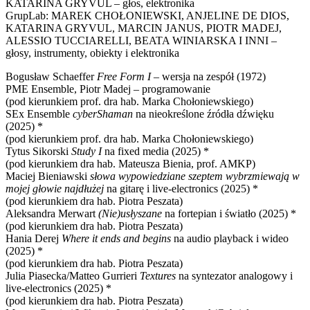
KATARINA GRYVUL – głos, elektronika
GrupLab: MAREK CHOŁONIEWSKI, ANJELINE DE DIOS,
KATARINA GRYVUL, MARCIN JANUS, PIOTR MADEJ,
ALESSIO TUCCIARELLI, BEATA WINIARSKA I INNI –
głosy, instrumenty, obiekty i elektronika
Bogusław Schaeffer
Free Form I
– wersja na zespół (1972)
PME Ensemble, Piotr Madej – programowanie
(pod kierunkiem prof. dra hab. Marka Chołoniewskiego)
SEx Ensemble
cyberShaman
na nieokreślone źródła dźwięku
(2025) *
(pod kierunkiem prof. dra hab. Marka Chołoniewskiego)
Tytus Sikorski
Study I
na fixed media (2025) *
(pod kierunkiem dra hab. Mateusza Bienia, prof. AMKP)
Maciej Bieniawski
słowa wypowiedziane szeptem wybrzmiewają w
mojej głowie najdłużej
na gitarę i live-electronics (2025) *
(pod kierunkiem dra hab. Piotra Peszata)
Aleksandra Merwart
(Nie)usłyszane
na fortepian i światło (2025) *
(pod kierunkiem dra hab. Piotra Peszata)
Hania Derej
Where it ends and begins
na audio playback i wideo
(2025) *
(pod kierunkiem dra hab. Piotra Peszata)
Julia Piasecka/Matteo Gurrieri
Textures
na syntezator analogowy i
live-electronics (2025) *
(pod kierunkiem dra hab. Piotra Peszata)