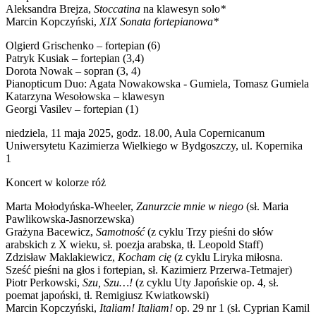
Aleksandra Brejza,
Stoccatina
na klawesyn solo
*
Marcin Kopczyński,
XIX Sonata fortepianowa*
Olgierd Grischenko – fortepian (6)
Patryk Kusiak – fortepian (3,4)
Dorota Nowak – sopran (3, 4)
Pianopticum Duo: Agata Nowakowska - Gumiela, Tomasz Gumiela
Katarzyna Wesołowska – klawesyn
Georgi Vasilev – fortepian (1)
niedziela, 11 maja 2025, godz. 18.00, Aula Copernicanum
Uniwersytetu Kazimierza Wielkiego w Bydgoszczy, ul. Kopernika
1
Koncert w kolorze róż
Marta Mołodyńska-Wheeler,
Zanurzcie mnie w niego
(sł. Maria
Pawlikowska-Jasnorzewska)
Grażyna Bacewicz,
Samotność
(z cyklu Trzy pieśni do słów
arabskich z X wieku, sł. poezja arabska, tł. Leopold Staff)
Zdzisław Maklakiewicz,
Kocham cię
(z cyklu Liryka miłosna.
Sześć pieśni na głos i fortepian, sł. Kazimierz Przerwa-Tetmajer)
Piotr Perkowski,
Szu, Szu…!
(z cyklu Uty Japońskie op. 4, sł.
poemat japoński, tł. Remigiusz Kwiatkowski)
Marcin Kopczyński,
Italiam! Italiam!
op. 29 nr 1 (sł. Cyprian Kamil