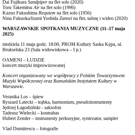
Dai Fujikura
Sandpiper
na flet solo (2020)
Toru Takemitsu
Air
na flet solo (1996)
Kazuo Fukushima
Requiem
na flet solo (1956)
Nina Fukuoka/Izumi Yoshida
Zansei
na flet, taśmę i wideo (2020)
WARSZAWSKIE SPOTKANIA MUZYCZNE (11–17 maja
2025)
niedziela 11 maja godz. 18:00, PROM Kultury Saska Kępa, ul.
Brukselska 23 (Sala widowiskowa – I p.)
OAMENI – LUDZIE
koncert muzyki improwizowanej
Koncert organizowany we współpracy z Polskim Towarzystwem
Muzyki Współczesnej oraz Rumuńskim Instytutem Kultury w
Warszawie.
Veranika Los – śpiew
Ryszard Latecki – trąbka, harmonium, pseudoinstrumenty
Jędrzej Łagodziński - saksofon
Tadeusz Wielecki – kontrabas
Hubert Zemler – instrumenty perkusyjne, syntezator, sampler
Vlad Dumitrescu – fotografie