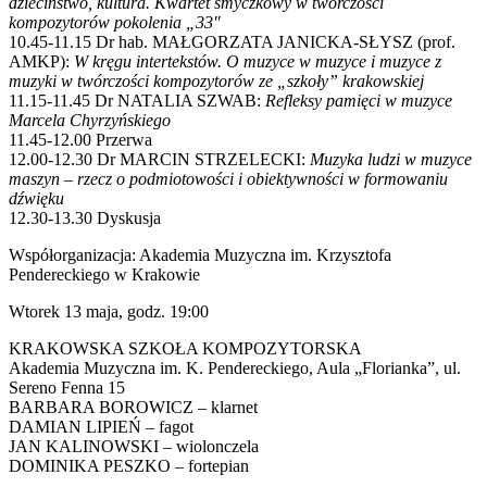
dzieciństwo, kultura. Kwartet smyczkowy w twórczości
kompozytorów pokolenia „33″
10.45-11.15 Dr hab. MAŁGORZATA JANICKA-SŁYSZ (prof.
AMKP):
W kręgu intertekstów. O muzyce w muzyce i muzyce z
muzyki w twórczości kompozytorów ze „szkoły” krakowskiej
11.15-11.45 Dr NATALIA SZWAB:
Refleksy pamięci w muzyce
Marcela Chyrzyńskiego
11.45-12.00 Przerwa
12.00-12.30 Dr MARCIN STRZELECKI:
Muzyka ludzi w muzyce
maszyn – rzecz o podmiotowości i obiektywności w formowaniu
dźwięku
12.30-13.30 Dyskusja
Współorganizacja: Akademia Muzyczna im. Krzysztofa
Pendereckiego w Krakowie
Wtorek 13 maja, godz. 19:00
KRAKOWSKA SZKOŁA KOMPOZYTORSKA
Akademia Muzyczna im. K. Pendereckiego, Aula „Florianka”, ul.
Sereno Fenna 15
BARBARA BOROWICZ – klarnet
DAMIAN LIPIEŃ – fagot
JAN KALINOWSKI – wiolonczela
DOMINIKA PESZKO – fortepian