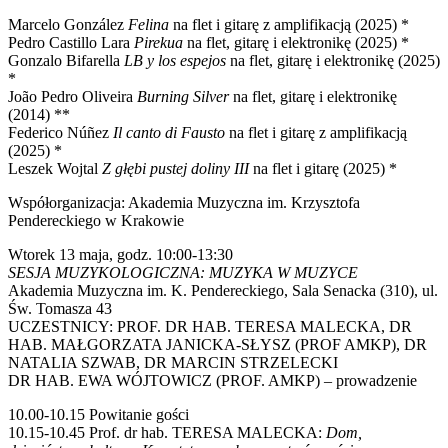
Marcelo González
Felina
na flet i gitarę z amplifikacją (2025) *
Pedro Castillo Lara
Pirekua
na flet, gitarę i elektronikę (2025) *
Gonzalo Bifarella
LB y los espejos
na flet, gitarę i elektronikę (2025)
*
João Pedro Oliveira
Burning Silver
na flet, gitarę i elektronikę
(2014) **
Federico Núñez
Il canto di Fausto
na flet i gitarę z amplifikacją
(2025) *
Leszek Wojtal
Z głębi pustej doliny III
na flet i gitarę (2025) *
Współorganizacja: Akademia Muzyczna im. Krzysztofa
Pendereckiego w Krakowie
Wtorek 13 maja, godz. 10:00-13:30
SESJA MUZYKOLOGICZNA: MUZYKA W MUZYCE
Akademia Muzyczna im. K. Pendereckiego, Sala Senacka (310), ul.
Św. Tomasza 43
UCZESTNICY: PROF. DR HAB. TERESA MALECKA, DR
HAB. MAŁGORZATA JANICKA-SŁYSZ (PROF AMKP), DR
NATALIA SZWAB, DR MARCIN STRZELECKI
DR HAB. EWA WÓJTOWICZ (PROF. AMKP) – prowadzenie
10.00-10.15 Powitanie gości
10.15-10.45 Prof. dr hab. TERESA MALECKA:
Dom,