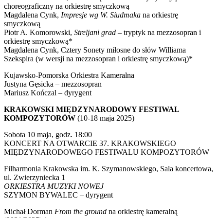
choreograficzny na orkiestrę smyczkową
Magdalena Cynk,
Impresje wg W. Siudmaka
na orkiestrę
smyczkową
Piotr A. Komorowski,
Streljani grad
– tryptyk na mezzosopran i
orkiestrę smyczkową*
Magdalena Cynk, Cztery Sonety miłosne do słów Williama
Szekspira (w wersji na mezzosopran i orkiestrę smyczkową)*
Kujawsko-Pomorska Orkiestra Kameralna
Justyna Gęsicka – mezzosopran
Mariusz Kończal – dyrygent
KRAKOWSKI MIĘDZYNARODOWY FESTIWAL
KOMPOZYTORÓW
(10-18 maja 2025)
Sobota 10 maja, godz. 18:00
KONCERT NA OTWARCIE 37. KRAKOWSKIEGO
MIĘDZYNARODOWEGO FESTIWALU KOMPOZYTORÓW
Filharmonia Krakowska im. K. Szymanowskiego, Sala koncertowa,
ul. Zwierzyniecka 1
ORKIESTRA MUZYKI NOWEJ
SZYMON BYWALEC – dyrygent
Michał Dorman
From the ground
na orkiestrę kameralną