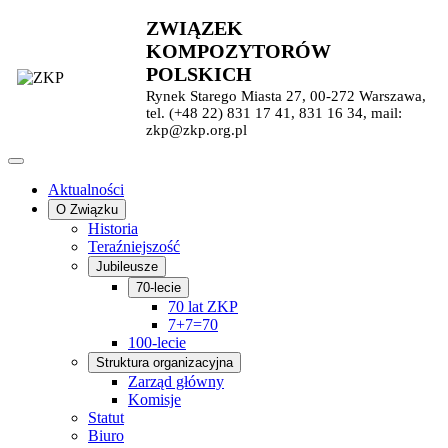
ZWIĄZEK
KOMPOZYTORÓW
POLSKICH
Rynek Starego Miasta 27, 00-272 Warszawa,
tel. (+48 22) 831 17 41, 831 16 34, mail:
zkp@zkp.org.pl
Aktualności
O Związku
Historia
Teraźniejszość
Jubileusze
70-lecie
70 lat ZKP
7+7=70
100-lecie
Struktura organizacyjna
Zarząd główny
Komisje
Statut
Biuro