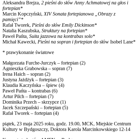
Aleksandra Brejza,
2 pieśni do słów Anny Achmatowej na głos i
fortepian*
Marcin Kopczyński,
XIV Sonata fortepianowa „Obrazy z
pamięci”*
Rafał Tworek,
Pieśni do słów Emily Dickinson*
Natalia Kaszubska,
Struktury na fortepian*
Paweł Pańta
, Suita jazzowa na kontrabas solo*
Michał Kawecki,
Pieśni na sopran i fortepian
do słów Isobel Lane*
* prawykonanie światowe
Małgorzata Furche-Jurczyk – fortepian (2)
Agnieszka Grabowska – sopran (7)
Irena Haich – sopran (2)
Justyna Jażdżyk – fortepian (3)
Klaudia Kaczyńska – śpiew (4)
Paweł Pańta – kontrabas (6)
Artur Pilch – fortepian (7)
Dominika Przech – skrzypce (1)
Jacek Szczepański – fortepian (5)
Rafał Tworek – fortepian (4)
piątek, 23 maja 2025 roku, godz. 19.00, MCK, Miejskie Centrum
Kultury w Bydgoszczy, Doktora Karola Marcinkowskiego 12-14