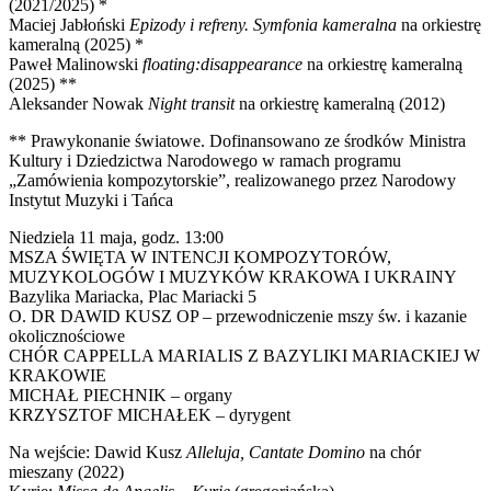
(2021/2025) *
Maciej Jabłoński
Epizody i refreny. Symfonia kameralna
na orkiestrę
kameralną (2025) *
Paweł Malinowski
floating:disappearance
na orkiestrę kameralną
(2025) **
Aleksander Nowak
Night transit
na orkiestrę kameralną (2012)
** Prawykonanie światowe. Dofinansowano ze środków Ministra
Kultury i Dziedzictwa Narodowego w ramach programu
„Zamówienia kompozytorskie”, realizowanego przez Narodowy
Instytut Muzyki i Tańca
Niedziela 11 maja, godz. 13:00
MSZA ŚWIĘTA W INTENCJI KOMPOZYTORÓW,
MUZYKOLOGÓW I MUZYKÓW KRAKOWA I UKRAINY
Bazylika Mariacka, Plac Mariacki 5
O. DR DAWID KUSZ OP – przewodniczenie mszy św. i kazanie
okolicznościowe
CHÓR CAPPELLA MARIALIS Z BAZYLIKI MARIACKIEJ W
KRAKOWIE
MICHAŁ PIECHNIK – organy
KRZYSZTOF MICHAŁEK – dyrygent
Na wejście: Dawid Kusz
Alleluja, Cantate Domino
na chór
mieszany (2022)