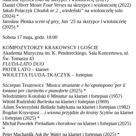
Daniel Oliver Moser
Four Verses
na skrzypce i wiolonczelę (2022)
Jakub Polaczyk
Chodok nr 2 „wiedeński”
na wiolonczelę solo
(2024) *
Jarosław Płonka
scent of grey, Jan ’25
na skrzypce i wiolonczelę
(2025) *
Sobota 17 maja, godz. 18:00
KOMPOZYTORZY KRAKOWSCY I GOŚCIE
Akademia Muzyczna im. K. Pendereckiego, Sala Koncertowa, ul.
Św. Tomasza 43
FLUDA-LATO DUO
PIOTR LATO – klarnet
WIOLETTA FLUDA-TKACZYK – fortepian
Szczepan Tesarowicz
’Musica straziante e ho’oponopono’ per il
lontano per clarinetto e pianoforte
(2025) *
Włodzimierz Kotoński
6 Miniatur
na klarnet i fortepian (1957)
Witold Rudziński
Burleska
na klarnet i fortepian (1969)
Adam Świerzyński
Ballada
bałtykana na klarnet i fortepian (1982)
Bogdan Kryvopust
…i wiosna przyjdzie do krainy Scytów
na klarnet
i fortepian (2025) *
Michał Pawełek
Preludium chorałowe
na klarnet i fortepian (2025)
*
Peter Machajdík
Ask the Water
na klarnet i fortepian (2025) *