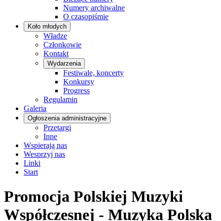
Numery archiwalne
O czasopiśmie
Koło młodych
Władze
Członkowie
Kontakt
Wydarzenia
Festiwale, koncerty
Konkursy
Progress
Regulamin
Galeria
Ogłoszenia administracyjne
Przetargi
Inne
Wspierają nas
Wesprzyj nas
Linki
Start
Promocja Polskiej Muzyki
Współczesnej - Muzyka Polska