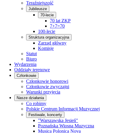
Teraźniejszość
Jubileusze
70-lecie
70 lat ZKP
7+7=70
100-lecie
Struktura organizacyjna
Zarząd główny
Komisje
Statut
Biuro
Wydarzenia
Oddziały terenowe
Członkowie
Członkowie honorowi
Członkowie zwyczajni
Warunki przyjęcia
Nasze działania
Co robimy
Polskie Centrum Informacji Muzycznej
Festiwale, koncerty
"Warszawska Jesień"
Poznańska Wiosna Muzyczna
Musica Polonica Nova