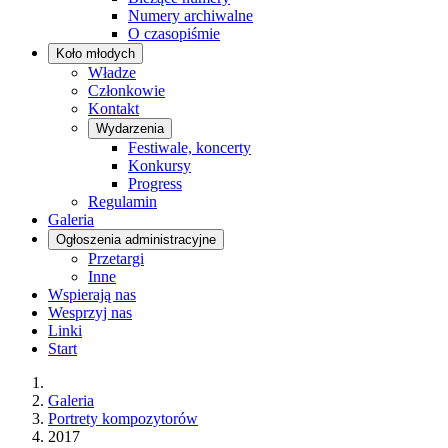
Numery archiwalne
O czasopiśmie
Koło młodych
Władze
Członkowie
Kontakt
Wydarzenia
Festiwale, koncerty
Konkursy
Progress
Regulamin
Galeria
Ogłoszenia administracyjne
Przetargi
Inne
Wspierają nas
Wesprzyj nas
Linki
Start
Galeria
Portrety kompozytorów
2017