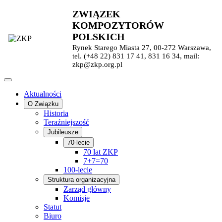
ZWIĄZEK
KOMPOZYTORÓW
POLSKICH
Rynek Starego Miasta 27, 00-272 Warszawa,
tel. (+48 22) 831 17 41, 831 16 34, mail:
zkp@zkp.org.pl
Aktualności
O Związku
Historia
Teraźniejszość
Jubileusze
70-lecie
70 lat ZKP
7+7=70
100-lecie
Struktura organizacyjna
Zarząd główny
Komisje
Statut
Biuro