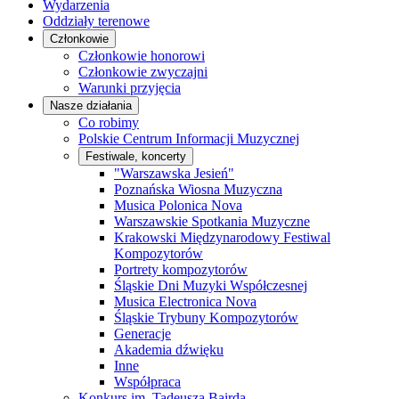
Wydarzenia
Oddziały terenowe
Członkowie
Członkowie honorowi
Członkowie zwyczajni
Warunki przyjęcia
Nasze działania
Co robimy
Polskie Centrum Informacji Muzycznej
Festiwale, koncerty
"Warszawska Jesień"
Poznańska Wiosna Muzyczna
Musica Polonica Nova
Warszawskie Spotkania Muzyczne
Krakowski Międzynarodowy Festiwal
Kompozytorów
Portrety kompozytorów
Śląskie Dni Muzyki Współczesnej
Musica Electronica Nova
Śląskie Trybuny Kompozytorów
Generacje
Akademia dźwięku
Inne
Współpraca
Konkurs im. Tadeusza Bairda