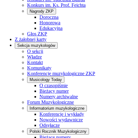
Konkurs im. Ks. Prof. Feichta
Nagrody ZKP
Doroczna
Honorowa
Edukacyjna
Głos ZKP
Z żałobnej karty
Sekcja muzykologów
O sekcji
Władze
Kontakt
Komunikaty
Konferencje muzykologiczne ZKP
Musicology Today
O czasopiśmie
Bieżący numer
Numery archiwalne
Forum Muzykologiczne
Informatorium muzykologiczne
Konferencje i wykłady
Nowości wydawnicze
Odsyłacze
Polski Rocznik Muzykologiczny
Bieżące numery