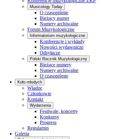
Konferencje muzykologiczne ZKP
Musicology Today
O czasopiśmie
Bieżący numer
Numery archiwalne
Forum Muzykologiczne
Informatorium muzykologiczne
Konferencje i wykłady
Nowości wydawnicze
Odsyłacze
Polski Rocznik Muzykologiczny
Bieżące numery
Numery archiwalne
O czasopiśmie
Koło młodych
Władze
Członkowie
Kontakt
Wydarzenia
Festiwale, koncerty
Konkursy
Progress
Regulamin
Galeria