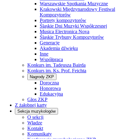
Warszawskie Spotkania Muzyczne
Krakowski Międzynarodowy Festiwal
Kompozytorów
Portrety kompozytorów
Śląskie Dni Muzyki Współczesnej
Musica Electronica Nova
Śląskie Trybuny Kompozytorów
Generacje
Akademia dźwięku
Inne
Współpraca
Konkurs im. Tadeusza Bairda
Konkurs im. Ks. Prof. Feichta
Nagrody ZKP
Doroczna
Honorowa
Edukacyjna
Głos ZKP
Z żałobnej karty
Sekcja muzykologów
O sekcji
Władze
Kontakt
Komunikaty