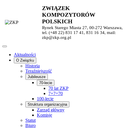
ZWIĄZEK
KOMPOZYTORÓW
POLSKICH
Rynek Starego Miasta 27, 00-272 Warszawa,
tel. (+48 22) 831 17 41, 831 16 34, mail:
zkp@zkp.org.pl
Aktualności
O Związku
Historia
Teraźniejszość
Jubileusze
70-lecie
70 lat ZKP
7+7=70
100-lecie
Struktura organizacyjna
Zarząd główny
Komisje
Statut
Biuro