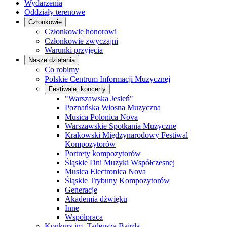
Wydarzenia
Oddziały terenowe
Członkowie
Członkowie honorowi
Członkowie zwyczajni
Warunki przyjęcia
Nasze działania
Co robimy
Polskie Centrum Informacji Muzycznej
Festiwale, koncerty
"Warszawska Jesień"
Poznańska Wiosna Muzyczna
Musica Polonica Nova
Warszawskie Spotkania Muzyczne
Krakowski Międzynarodowy Festiwal
Kompozytorów
Portrety kompozytorów
Śląskie Dni Muzyki Współczesnej
Musica Electronica Nova
Śląskie Trybuny Kompozytorów
Generacje
Akademia dźwięku
Inne
Współpraca
Konkurs im. Tadeusza Bairda