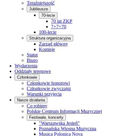
Teraźniejszość
Jubileusze
70-lecie
70 lat ZKP
7+7=70
100-lecie
Struktura organizacyjna
Zarząd główny
Komisje
Statut
Biuro
Wydarzenia
Oddziały terenowe
Członkowie
Członkowie honorowi
Członkowie zwyczajni
Warunki przyjęcia
Nasze działania
Co robimy
Polskie Centrum Informacji Muzycznej
Festiwale, koncerty
"Warszawska Jesień"
Poznańska Wiosna Muzyczna
Musica Polonica Nova