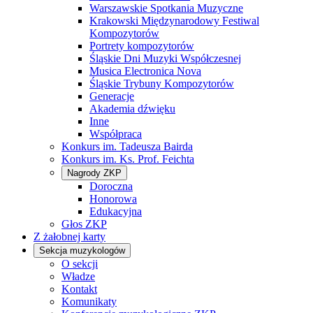
Warszawskie Spotkania Muzyczne
Krakowski Międzynarodowy Festiwal
Kompozytorów
Portrety kompozytorów
Śląskie Dni Muzyki Współczesnej
Musica Electronica Nova
Śląskie Trybuny Kompozytorów
Generacje
Akademia dźwięku
Inne
Współpraca
Konkurs im. Tadeusza Bairda
Konkurs im. Ks. Prof. Feichta
Nagrody ZKP
Doroczna
Honorowa
Edukacyjna
Głos ZKP
Z żałobnej karty
Sekcja muzykologów
O sekcji
Władze
Kontakt
Komunikaty