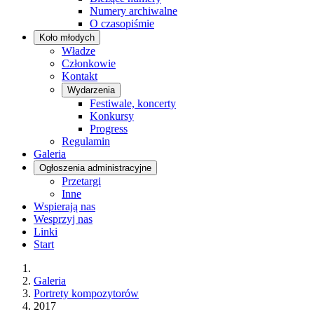
Numery archiwalne
O czasopiśmie
Koło młodych
Władze
Członkowie
Kontakt
Wydarzenia
Festiwale, koncerty
Konkursy
Progress
Regulamin
Galeria
Ogłoszenia administracyjne
Przetargi
Inne
Wspierają nas
Wesprzyj nas
Linki
Start
Galeria
Portrety kompozytorów
2017