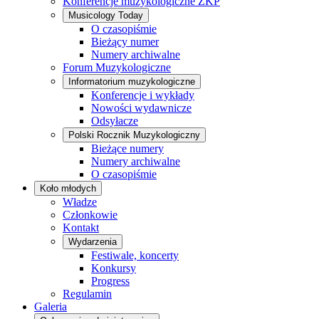
Konferencje muzykologiczne ZKP
Musicology Today
O czasopiśmie
Bieżący numer
Numery archiwalne
Forum Muzykologiczne
Informatorium muzykologiczne
Konferencje i wykłady
Nowości wydawnicze
Odsyłacze
Polski Rocznik Muzykologiczny
Bieżące numery
Numery archiwalne
O czasopiśmie
Koło młodych
Władze
Członkowie
Kontakt
Wydarzenia
Festiwale, koncerty
Konkursy
Progress
Regulamin
Galeria