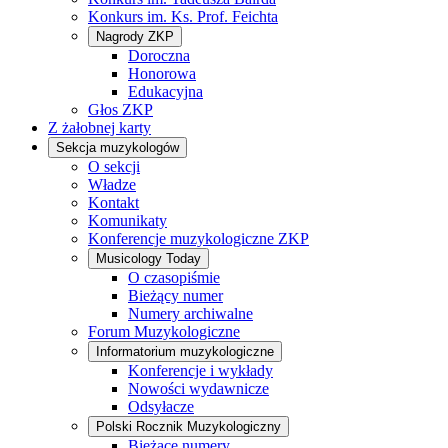
Konkurs im. Ks. Prof. Feichta
Nagrody ZKP
Doroczna
Honorowa
Edukacyjna
Głos ZKP
Z żałobnej karty
Sekcja muzykologów
O sekcji
Władze
Kontakt
Komunikaty
Konferencje muzykologiczne ZKP
Musicology Today
O czasopiśmie
Bieżący numer
Numery archiwalne
Forum Muzykologiczne
Informatorium muzykologiczne
Konferencje i wykłady
Nowości wydawnicze
Odsyłacze
Polski Rocznik Muzykologiczny
Bieżące numery