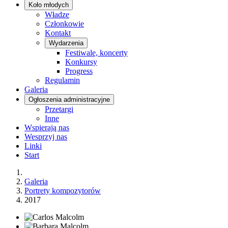
Koło młodych
Władze
Członkowie
Kontakt
Wydarzenia
Festiwale, koncerty
Konkursy
Progress
Regulamin
Galeria
Ogłoszenia administracyjne
Przetargi
Inne
Wspierają nas
Wesprzyj nas
Linki
Start
Galeria
Portrety kompozytorów
2017