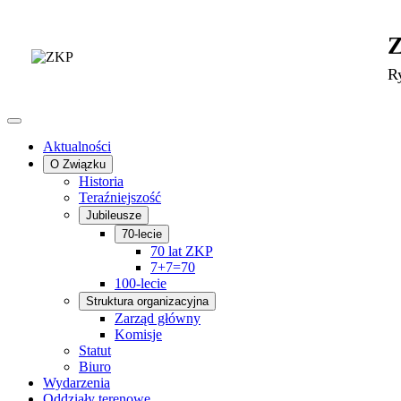
R
Aktualności
O Związku
Historia
Teraźniejszość
Jubileusze
70-lecie
70 lat ZKP
7+7=70
100-lecie
Struktura organizacyjna
Zarząd główny
Komisje
Statut
Biuro
Wydarzenia
Oddziały terenowe