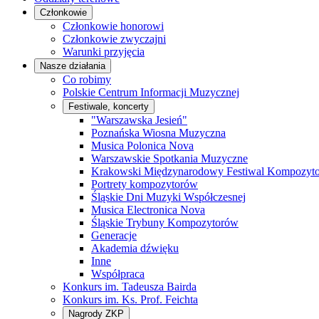
Członkowie
Członkowie honorowi
Członkowie zwyczajni
Warunki przyjęcia
Nasze działania
Co robimy
Polskie Centrum Informacji Muzycznej
Festiwale, koncerty
"Warszawska Jesień"
Poznańska Wiosna Muzyczna
Musica Polonica Nova
Warszawskie Spotkania Muzyczne
Krakowski Międzynarodowy Festiwal Kompozyt
Portrety kompozytorów
Śląskie Dni Muzyki Współczesnej
Musica Electronica Nova
Śląskie Trybuny Kompozytorów
Generacje
Akademia dźwięku
Inne
Współpraca
Konkurs im. Tadeusza Bairda
Konkurs im. Ks. Prof. Feichta
Nagrody ZKP