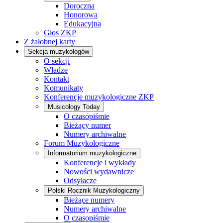
Doroczna
Honorowa
Edukacyjna
Głos ZKP
Z żałobnej karty
Sekcja muzykologów
O sekcji
Władze
Kontakt
Komunikaty
Konferencje muzykologiczne ZKP
Musicology Today
O czasopiśmie
Bieżący numer
Numery archiwalne
Forum Muzykologiczne
Informatorium muzykologiczne
Konferencje i wykłady
Nowości wydawnicze
Odsyłacze
Polski Rocznik Muzykologiczny
Bieżące numery
Numery archiwalne
O czasopiśmie