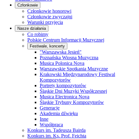
Członkowie
Członkowie honorowi
Członkowie zwyczajni
Warunki przyjęcia
Nasze działania
Co robimy
Polskie Centrum Informacji Muzycznej
Festiwale, koncerty
"Warszawska Jesień"
Poznańska Wiosna Muzyczna
Musica Polonica Nova
Warszawskie Spotkania Muzyczne
Krakowski Międzynarodowy Festiwal
Kompozytorów
Portrety kompozytorów
Śląskie Dni Muzyki Współczesnej
Musica Electronica Nova
Śląskie Trybuny Kompozytorów
Generacje
Akademia dźwięku
Inne
Współpraca
Konkurs im. Tadeusza Bairda
Konkurs im. Ks. Prof. Feichta