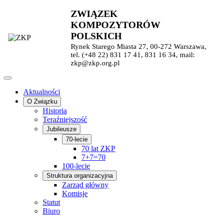
ZWIĄZEK
KOMPOZYTORÓW
POLSKICH
Rynek Starego Miasta 27, 00-272 Warszawa,
tel. (+48 22) 831 17 41, 831 16 34, mail:
zkp@zkp.org.pl
Aktualności
O Związku
Historia
Teraźniejszość
Jubileusze
70-lecie
70 lat ZKP
7+7=70
100-lecie
Struktura organizacyjna
Zarząd główny
Komisje
Statut
Biuro