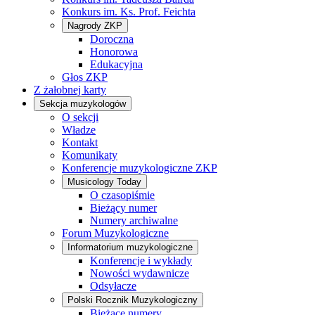
Konkurs im. Ks. Prof. Feichta
Nagrody ZKP
Doroczna
Honorowa
Edukacyjna
Głos ZKP
Z żałobnej karty
Sekcja muzykologów
O sekcji
Władze
Kontakt
Komunikaty
Konferencje muzykologiczne ZKP
Musicology Today
O czasopiśmie
Bieżący numer
Numery archiwalne
Forum Muzykologiczne
Informatorium muzykologiczne
Konferencje i wykłady
Nowości wydawnicze
Odsyłacze
Polski Rocznik Muzykologiczny
Bieżące numery