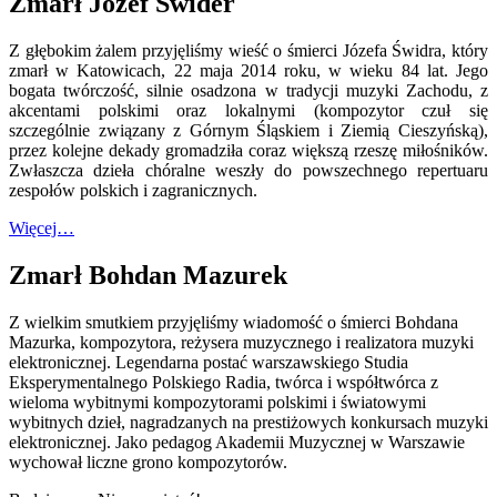
Zmarł Józef Świder
Z głębokim żalem przyjęliśmy wieść o śmierci Józefa Świdra, który
zmarł w Katowicach, 22 maja 2014 roku, w wieku 84 lat. Jego
bogata twórczość, silnie osadzona w tradycji muzyki Zachodu, z
akcentami polskimi oraz lokalnymi (kompozytor czuł się
szczególnie związany z Górnym Śląskiem i Ziemią Cieszyńską),
przez kolejne dekady gromadziła coraz większą rzeszę miłośników.
Zwłaszcza dzieła chóralne weszły do powszechnego repertuaru
zespołów polskich i zagranicznych.
Więcej…
Zmarł Bohdan Mazurek
Z wielkim smutkiem przyjęliśmy wiadomość o śmierci Bohdana
Mazurka, kompozytora, reżysera muzycznego i realizatora muzyki
elektronicznej. Legendarna postać warszawskiego Studia
Eksperymentalnego Polskiego Radia, twórca i współtwórca z
wieloma wybitnymi kompozytorami polskimi i światowymi
wybitnych dzieł, nagradzanych na prestiżowych konkursach muzyki
elektronicznej. Jako pedagog Akademii Muzycznej w Warszawie
wychował liczne grono kompozytorów.