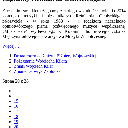
Z wielkim smutkiem żegnamy zmarłego w dniu 29 kwietnia 2014
teoretyka muzyki i dziennikarza Reinharda Oehlschlägela,
założyciela - w roku 1983 - i redaktora naczelnego
opiniotwórczego pisma poświęconego muzyce współczesnej
„MusikTexte” wydawanego w Kolonii - honorowego członka
Międzynarodowego Towarzystwa Muzyki Współczesnej.
Więcej…
Druga rocznica śmierci Elżbiety Wojnowskiej
Pożegnanie Wojciecha Kilara
Zmarł Wojciech Kilar
Zmarła Jadwiga Zabłocka
Strona 20 z 28
15
16
17
18
19
20