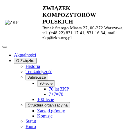
ZWIĄZEK
KOMPOZYTORÓW
POLSKICH
Rynek Starego Miasta 27, 00-272 Warszawa,
tel. (+48 22) 831 17 41, 831 16 34, mail:
zkp@zkp.org.pl
Aktualności
O Związku
Historia
Teraźniejszość
Jubileusze
70-lecie
70 lat ZKP
7+7=70
100-lecie
Struktura organizacyjna
Zarząd główny
Komisje
Statut
Biuro