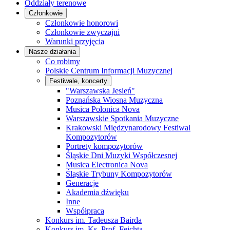
Oddziały terenowe
Członkowie
Członkowie honorowi
Członkowie zwyczajni
Warunki przyjęcia
Nasze działania
Co robimy
Polskie Centrum Informacji Muzycznej
Festiwale, koncerty
"Warszawska Jesień"
Poznańska Wiosna Muzyczna
Musica Polonica Nova
Warszawskie Spotkania Muzyczne
Krakowski Międzynarodowy Festiwal
Kompozytorów
Portrety kompozytorów
Śląskie Dni Muzyki Współczesnej
Musica Electronica Nova
Śląskie Trybuny Kompozytorów
Generacje
Akademia dźwięku
Inne
Współpraca
Konkurs im. Tadeusza Bairda
Konkurs im. Ks. Prof. Feichta