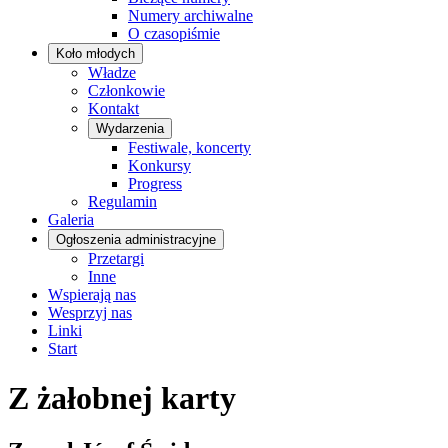
Numery archiwalne
O czasopiśmie
Koło młodych
Władze
Członkowie
Kontakt
Wydarzenia
Festiwale, koncerty
Konkursy
Progress
Regulamin
Galeria
Ogłoszenia administracyjne
Przetargi
Inne
Wspierają nas
Wesprzyj nas
Linki
Start
Z żałobnej karty