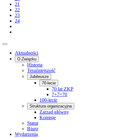
21
22
23
24
Aktualności
O Związku
Historia
Teraźniejszość
Jubileusze
70-lecie
70 lat ZKP
7+7=70
100-lecie
Struktura organizacyjna
Zarząd główny
Komisje
Statut
Biuro
Wydarzenia