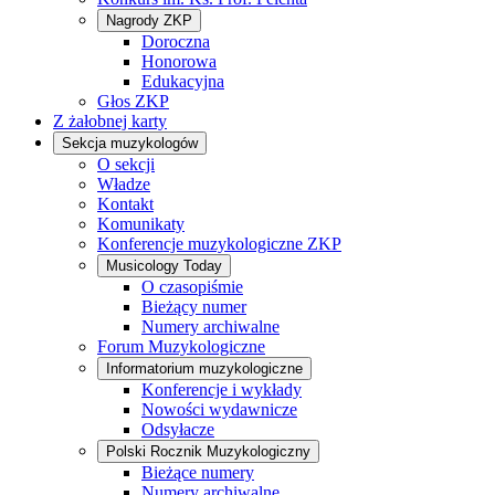
Nagrody ZKP
Doroczna
Honorowa
Edukacyjna
Głos ZKP
Z żałobnej karty
Sekcja muzykologów
O sekcji
Władze
Kontakt
Komunikaty
Konferencje muzykologiczne ZKP
Musicology Today
O czasopiśmie
Bieżący numer
Numery archiwalne
Forum Muzykologiczne
Informatorium muzykologiczne
Konferencje i wykłady
Nowości wydawnicze
Odsyłacze
Polski Rocznik Muzykologiczny
Bieżące numery
Numery archiwalne