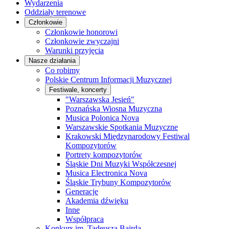
Wydarzenia
Oddziały terenowe
Członkowie
Członkowie honorowi
Członkowie zwyczajni
Warunki przyjęcia
Nasze działania
Co robimy
Polskie Centrum Informacji Muzycznej
Festiwale, koncerty
"Warszawska Jesień"
Poznańska Wiosna Muzyczna
Musica Polonica Nova
Warszawskie Spotkania Muzyczne
Krakowski Międzynarodowy Festiwal
Kompozytorów
Portrety kompozytorów
Śląskie Dni Muzyki Współczesnej
Musica Electronica Nova
Śląskie Trybuny Kompozytorów
Generacje
Akademia dźwięku
Inne
Współpraca
Konkurs im. Tadeusza Bairda