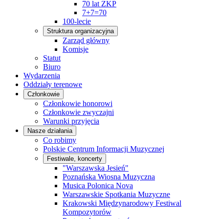
70 lat ZKP
7+7=70
100-lecie
Struktura organizacyjna
Zarząd główny
Komisje
Statut
Biuro
Wydarzenia
Oddziały terenowe
Członkowie
Członkowie honorowi
Członkowie zwyczajni
Warunki przyjęcia
Nasze działania
Co robimy
Polskie Centrum Informacji Muzycznej
Festiwale, koncerty
"Warszawska Jesień"
Poznańska Wiosna Muzyczna
Musica Polonica Nova
Warszawskie Spotkania Muzyczne
Krakowski Międzynarodowy Festiwal
Kompozytorów