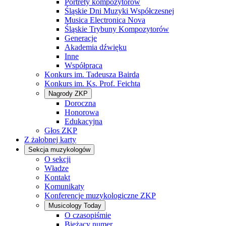
Portrety kompozytorów
Śląskie Dni Muzyki Współczesnej
Musica Electronica Nova
Śląskie Trybuny Kompozytorów
Generacje
Akademia dźwięku
Inne
Współpraca
Konkurs im. Tadeusza Bairda
Konkurs im. Ks. Prof. Feichta
Nagrody ZKP
Doroczna
Honorowa
Edukacyjna
Głos ZKP
Z żałobnej karty
Sekcja muzykologów
O sekcji
Władze
Kontakt
Komunikaty
Konferencje muzykologiczne ZKP
Musicology Today
O czasopiśmie
Bieżący numer