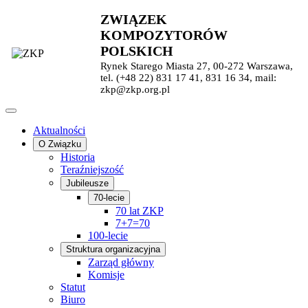
ZWIĄZEK
KOMPOZYTORÓW
POLSKICH
Rynek Starego Miasta 27, 00-272 Warszawa,
tel. (+48 22) 831 17 41, 831 16 34, mail:
zkp@zkp.org.pl
Aktualności
O Związku
Historia
Teraźniejszość
Jubileusze
70-lecie
70 lat ZKP
7+7=70
100-lecie
Struktura organizacyjna
Zarząd główny
Komisje
Statut
Biuro