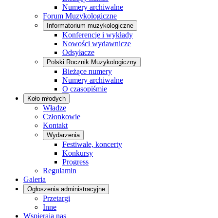
Numery archiwalne
Forum Muzykologiczne
Informatorium muzykologiczne
Konferencje i wykłady
Nowości wydawnicze
Odsyłacze
Polski Rocznik Muzykologiczny
Bieżące numery
Numery archiwalne
O czasopiśmie
Koło młodych
Władze
Członkowie
Kontakt
Wydarzenia
Festiwale, koncerty
Konkursy
Progress
Regulamin
Galeria
Ogłoszenia administracyjne
Przetargi
Inne
Wspierają nas