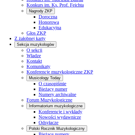
Konkurs im. Ks. Prof. Feichta
Nagrody ZKP
Doroczna
Honorowa
Edukacyjna
Głos ZKP
Z żałobnej karty
Sekcja muzykologów
O sekcji
Władze
Kontakt
Komunikaty
Konferencje muzykologiczne ZKP
Musicology Today
O czasopiśmie
Bieżący numer
Numery archiwalne
Forum Muzykologiczne
Informatorium muzykologiczne
Konferencje i wykłady
Nowości wydawnicze
Odsyłacze
Polski Rocznik Muzykologiczny
Bieżące numery