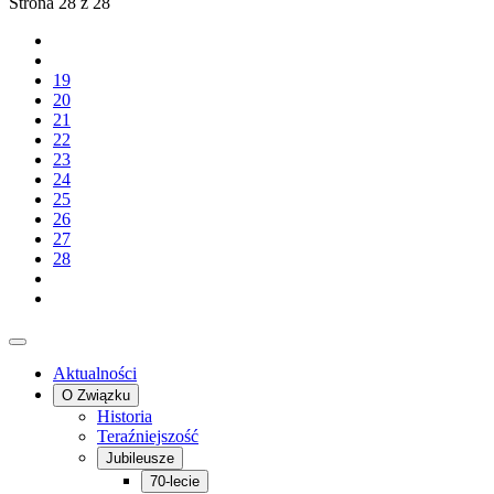
Strona 28 z 28
19
20
21
22
23
24
25
26
27
28
Aktualności
O Związku
Historia
Teraźniejszość
Jubileusze
70-lecie