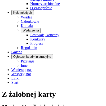
Numery archiwalne
O czasopiśmie
Koło młodych
Władze
Członkowie
Kontakt
Wydarzenia
Festiwale, koncerty
Konkursy
Progress
Regulamin
Galeria
Ogłoszenia administracyjne
Przetargi
Inne
Wspierają nas
Wesprzyj nas
Linki
Start
Z żałobnej karty