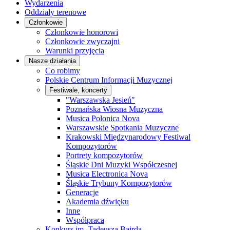
Wydarzenia
Oddziały terenowe
Członkowie
Członkowie honorowi
Członkowie zwyczajni
Warunki przyjęcia
Nasze działania
Co robimy
Polskie Centrum Informacji Muzycznej
Festiwale, koncerty
"Warszawska Jesień"
Poznańska Wiosna Muzyczna
Musica Polonica Nova
Warszawskie Spotkania Muzyczne
Krakowski Międzynarodowy Festiwal
Kompozytorów
Portrety kompozytorów
Śląskie Dni Muzyki Współczesnej
Musica Electronica Nova
Śląskie Trybuny Kompozytorów
Generacje
Akademia dźwięku
Inne
Współpraca
Konkurs im. Tadeusza Bairda