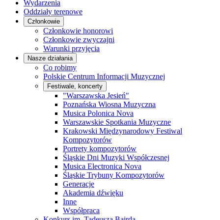
Wydarzenia
Oddziały terenowe
Członkowie
Członkowie honorowi
Członkowie zwyczajni
Warunki przyjęcia
Nasze działania
Co robimy
Polskie Centrum Informacji Muzycznej
Festiwale, koncerty
"Warszawska Jesień"
Poznańska Wiosna Muzyczna
Musica Polonica Nova
Warszawskie Spotkania Muzyczne
Krakowski Międzynarodowy Festiwal
Kompozytorów
Portrety kompozytorów
Śląskie Dni Muzyki Współczesnej
Musica Electronica Nova
Śląskie Trybuny Kompozytorów
Generacje
Akademia dźwięku
Inne
Współpraca
Konkurs im. Tadeusza Bairda