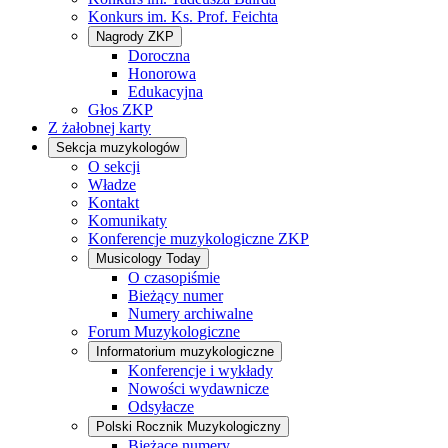
Konkurs im. Ks. Prof. Feichta
Nagrody ZKP
Doroczna
Honorowa
Edukacyjna
Głos ZKP
Z żałobnej karty
Sekcja muzykologów
O sekcji
Władze
Kontakt
Komunikaty
Konferencje muzykologiczne ZKP
Musicology Today
O czasopiśmie
Bieżący numer
Numery archiwalne
Forum Muzykologiczne
Informatorium muzykologiczne
Konferencje i wykłady
Nowości wydawnicze
Odsyłacze
Polski Rocznik Muzykologiczny
Bieżące numery