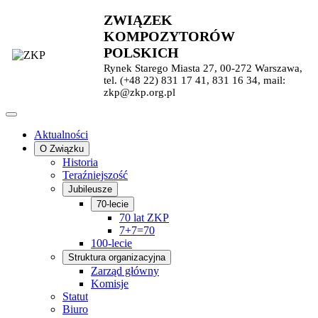
ZWIĄZEK
KOMPOZYTORÓW
POLSKICH
Rynek Starego Miasta 27, 00-272 Warszawa,
tel. (+48 22) 831 17 41, 831 16 34, mail:
zkp@zkp.org.pl
Aktualności
O Związku
Historia
Teraźniejszość
Jubileusze
70-lecie
70 lat ZKP
7+7=70
100-lecie
Struktura organizacyjna
Zarząd główny
Komisje
Statut
Biuro