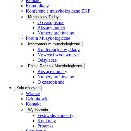
Kontakt
Komunikaty
Konferencje muzykologiczne ZKP
Musicology Today
O czasopiśmie
Bieżący numer
Numery archiwalne
Forum Muzykologiczne
Informatorium muzykologiczne
Konferencje i wykłady
Nowości wydawnicze
Odsyłacze
Polski Rocznik Muzykologiczny
Bieżące numery
Numery archiwalne
O czasopiśmie
Koło młodych
Władze
Członkowie
Kontakt
Wydarzenia
Festiwale, koncerty
Konkursy
Progress