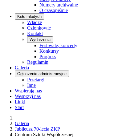
Numery archiwalne
O czasopiśmie
Koło młodych
Władze
Członkowie
Kontakt
Wydarzenia
Festiwale, koncerty
Konkursy
Progress
Regulamin
Galeria
Ogłoszenia administracyjne
Przetargi
Inne
Wspierają nas
Wesprzyj nas
Linki
Start
Galeria
Jubileusz 70-lecia ZKP
Centrum Sztuki Współczesnej