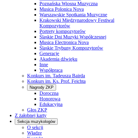
Poznańska Wiosna Muzyczna
Musica Polonica Nova
Warszawskie Spotkania Muzyczne
Krakowski Międzynarodowy Festiwal
Kompozytorów
Portrety kompozytorów
Śląskie Dni Muzyki Współczesnej
Musica Electronica Nova
Śląskie Trybuny Kompozytorów
Generacje
Akademia dźwięku
Inne
Współpraca
Konkurs im. Tadeusza Bairda
Konkurs im. Ks. Prof. Feichta
Nagrody ZKP
Doroczna
Honorowa
Edukacyjna
Głos ZKP
Z żałobnej karty
Sekcja muzykologów
O sekcji
Władze