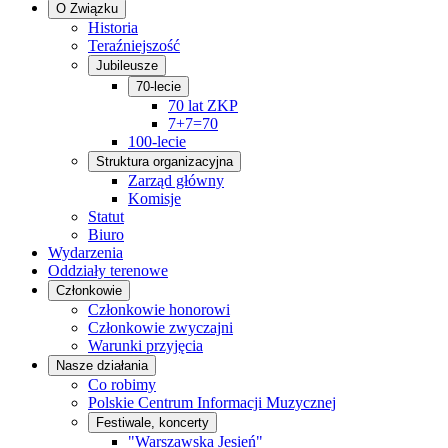
O Związku
Historia
Teraźniejszość
Jubileusze
70-lecie
70 lat ZKP
7+7=70
100-lecie
Struktura organizacyjna
Zarząd główny
Komisje
Statut
Biuro
Wydarzenia
Oddziały terenowe
Członkowie
Członkowie honorowi
Członkowie zwyczajni
Warunki przyjęcia
Nasze działania
Co robimy
Polskie Centrum Informacji Muzycznej
Festiwale, koncerty
"Warszawska Jesień"