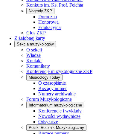
Konkurs im. Ks. Prof. Feichta
Nagrody ZKP
Doroczna
Honorowa
Edukacyjna
Głos ZKP
Z żałobnej karty
Sekcja muzykologów
O sekcji
Władze
Kontakt
Komunikaty
Konferencje muzykologiczne ZKP
Musicology Today
O czasopiśmie
Bieżący numer
Numery archiwalne
Forum Muzykologiczne
Informatorium muzykologiczne
Konferencje i wykłady
Nowości wydawnicze
Odsyłacze
Polski Rocznik Muzykologiczny
Bieżące numery