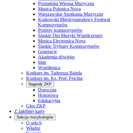
Poznańska Wiosna Muzyczna
Musica Polonica Nova
Warszawskie Spotkania Muzyczne
Krakowski Międzynarodowy Festiwal
Kompozytorów
Portrety kompozytorów
Śląskie Dni Muzyki Współczesnej
Musica Electronica Nova
Śląskie Trybuny Kompozytorów
Generacje
Akademia dźwięku
Inne
Współpraca
Konkurs im. Tadeusza Bairda
Konkurs im. Ks. Prof. Feichta
Nagrody ZKP
Doroczna
Honorowa
Edukacyjna
Głos ZKP
Z żałobnej karty
Sekcja muzykologów
O sekcji
Władze