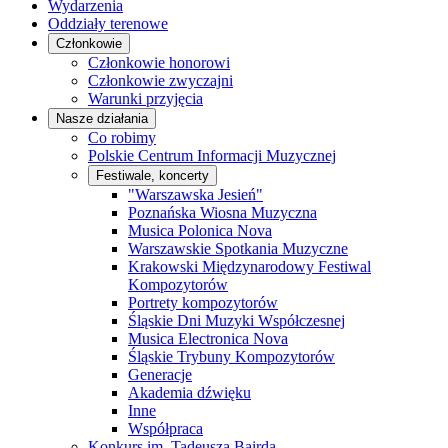
Wydarzenia
Oddziały terenowe
Członkowie
Członkowie honorowi
Członkowie zwyczajni
Warunki przyjęcia
Nasze działania
Co robimy
Polskie Centrum Informacji Muzycznej
Festiwale, koncerty
"Warszawska Jesień"
Poznańska Wiosna Muzyczna
Musica Polonica Nova
Warszawskie Spotkania Muzyczne
Krakowski Międzynarodowy Festiwal
Kompozytorów
Portrety kompozytorów
Śląskie Dni Muzyki Współczesnej
Musica Electronica Nova
Śląskie Trybuny Kompozytorów
Generacje
Akademia dźwięku
Inne
Współpraca
Konkurs im. Tadeusza Bairda