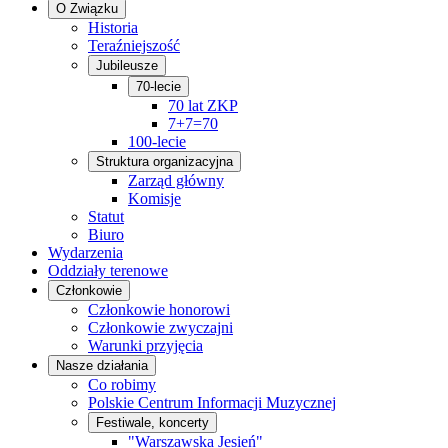
O Związku
Historia
Teraźniejszość
Jubileusze
70-lecie
70 lat ZKP
7+7=70
100-lecie
Struktura organizacyjna
Zarząd główny
Komisje
Statut
Biuro
Wydarzenia
Oddziały terenowe
Członkowie
Członkowie honorowi
Członkowie zwyczajni
Warunki przyjęcia
Nasze działania
Co robimy
Polskie Centrum Informacji Muzycznej
Festiwale, koncerty
"Warszawska Jesień"