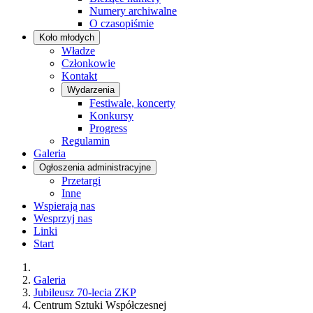
Numery archiwalne
O czasopiśmie
Koło młodych
Władze
Członkowie
Kontakt
Wydarzenia
Festiwale, koncerty
Konkursy
Progress
Regulamin
Galeria
Ogłoszenia administracyjne
Przetargi
Inne
Wspierają nas
Wesprzyj nas
Linki
Start
Galeria
Jubileusz 70-lecia ZKP
Centrum Sztuki Współczesnej