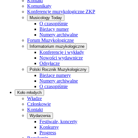
Kontakt
Komunikaty
Konferencje muzykologiczne ZKP
Musicology Today
O czasopiśmie
Bieżący numer
Numery archiwalne
Forum Muzykologiczne
Informatorium muzykologiczne
Konferencje i wykłady
Nowości wydawnicze
Odsyłacze
Polski Rocznik Muzykologiczny
Bieżące numery
Numery archiwalne
O czasopiśmie
Koło młodych
Władze
Członkowie
Kontakt
Wydarzenia
Festiwale, koncerty
Konkursy
Progress