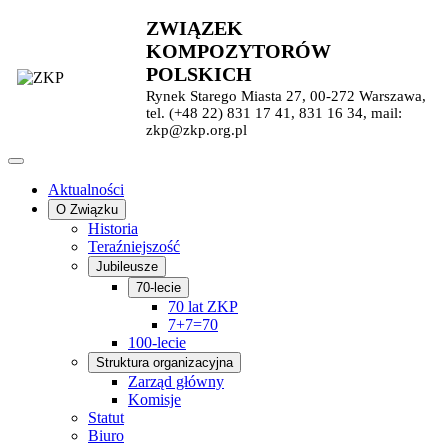
ZWIĄZEK
KOMPOZYTORÓW
POLSKICH
Rynek Starego Miasta 27, 00-272 Warszawa,
tel. (+48 22) 831 17 41, 831 16 34, mail:
zkp@zkp.org.pl
Aktualności
O Związku
Historia
Teraźniejszość
Jubileusze
70-lecie
70 lat ZKP
7+7=70
100-lecie
Struktura organizacyjna
Zarząd główny
Komisje
Statut
Biuro