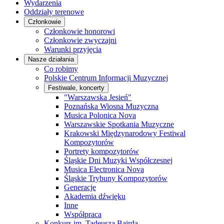
Wydarzenia
Oddziały terenowe
Członkowie
Członkowie honorowi
Członkowie zwyczajni
Warunki przyjęcia
Nasze działania
Co robimy
Polskie Centrum Informacji Muzycznej
Festiwale, koncerty
"Warszawska Jesień"
Poznańska Wiosna Muzyczna
Musica Polonica Nova
Warszawskie Spotkania Muzyczne
Krakowski Międzynarodowy Festiwal
Kompozytorów
Portrety kompozytorów
Śląskie Dni Muzyki Współczesnej
Musica Electronica Nova
Śląskie Trybuny Kompozytorów
Generacje
Akademia dźwięku
Inne
Współpraca
Konkurs im. Tadeusza Bairda