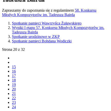
Zapraszamy do zapoznania się z regulaminem
58. Konkursu
Młodych Kompozytorów im. Tadeusza Bairda
Spotkanie pamięci Wawrzyńca Żuławskiego
Wyniki I etapu 57. Konkursu Młodych Kompozytorów im.
Tadeusza Bairda
Spotkanie urodzinowe w ZKP
Spotkanie pamięci Bohdana Wodiczki
Strona 20 z 32
15
16
17
18
19
20
21
22
23
24