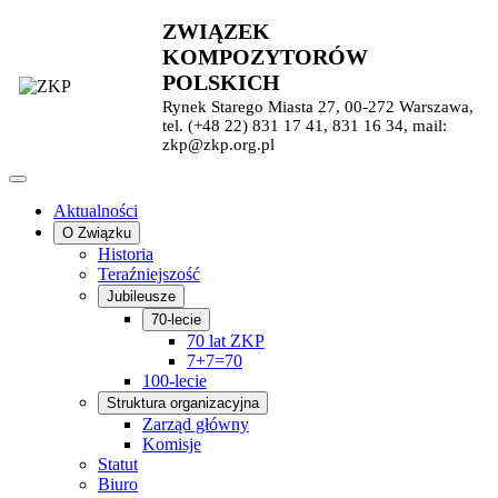
ZWIĄZEK
KOMPOZYTORÓW
POLSKICH
Rynek Starego Miasta 27, 00-272 Warszawa,
tel. (+48 22) 831 17 41, 831 16 34, mail:
zkp@zkp.org.pl
Aktualności
O Związku
Historia
Teraźniejszość
Jubileusze
70-lecie
70 lat ZKP
7+7=70
100-lecie
Struktura organizacyjna
Zarząd główny
Komisje
Statut
Biuro