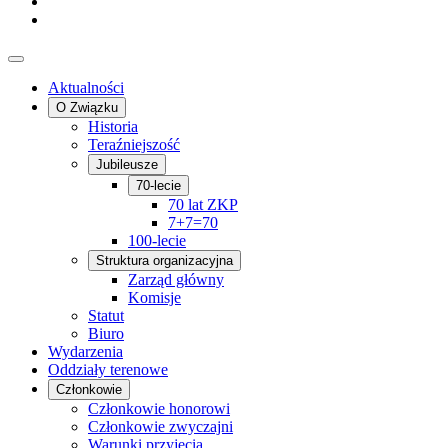
Aktualności
O Związku
Historia
Teraźniejszość
Jubileusze
70-lecie
70 lat ZKP
7+7=70
100-lecie
Struktura organizacyjna
Zarząd główny
Komisje
Statut
Biuro
Wydarzenia
Oddziały terenowe
Członkowie
Członkowie honorowi
Członkowie zwyczajni
Warunki przyjęcia