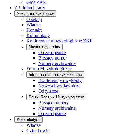
Głos ZKP
Z żałobnej karty
Sekcja muzykologów
O sekcji
Władze
Kontakt
Komunikaty
Konferencje muzykologiczne ZKP
Musicology Today
O czasopiśmie
Bieżący numer
Numery archiwalne
Forum Muzykologiczne
Informatorium muzykologiczne
Konferencje i wykłady
Nowości wydawnicze
Odsyłacze
Polski Rocznik Muzykologiczny
Bieżące numery
Numery archiwalne
O czasopiśmie
Koło młodych
Władze
Członkowie