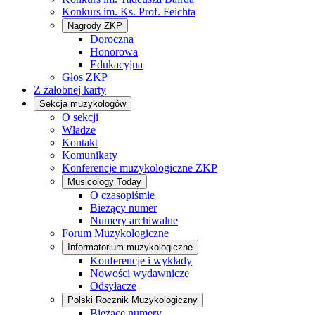
Konkurs im. Ks. Prof. Feichta
Nagrody ZKP
Doroczna
Honorowa
Edukacyjna
Głos ZKP
Z żałobnej karty
Sekcja muzykologów
O sekcji
Władze
Kontakt
Komunikaty
Konferencje muzykologiczne ZKP
Musicology Today
O czasopiśmie
Bieżący numer
Numery archiwalne
Forum Muzykologiczne
Informatorium muzykologiczne
Konferencje i wykłady
Nowości wydawnicze
Odsyłacze
Polski Rocznik Muzykologiczny
Bieżące numery