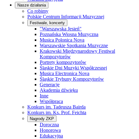
Nasze działania
Co robimy
Polskie Centrum Informacji Muzycznej
Festiwale, koncerty
"Warszawska Jesień"
Poznańska Wiosna Muzyczna
Musica Polonica Nova
Warszawskie Spotkania Muzyczne
Krakowski Międzynarodowy Festiwal
Kompozytorów
Portrety kompozytorów
Śląskie Dni Muzyki Współczesnej
Musica Electronica Nova
Śląskie Trybuny Kompozytorów
Generacje
Akademia dźwięku
Inne
Współpraca
Konkurs im. Tadeusza Bairda
Konkurs im. Ks. Prof. Feichta
Nagrody ZKP
Doroczna
Honorowa
Edukacyjna