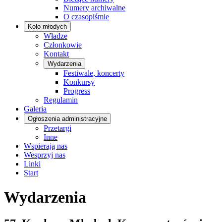
Numery archiwalne
O czasopiśmie
Koło młodych
Władze
Członkowie
Kontakt
Wydarzenia
Festiwale, koncerty
Konkursy
Progress
Regulamin
Galeria
Ogłoszenia administracyjne
Przetargi
Inne
Wspierają nas
Wesprzyj nas
Linki
Start
Wydarzenia