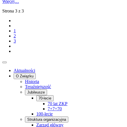
Więcej…
Strona 3 z 3
1
2
3
Aktualności
O Związku
Historia
Teraźniejszość
Jubileusze
70-lecie
70 lat ZKP
7+7=70
100-lecie
Struktura organizacyjna
Zarząd główny