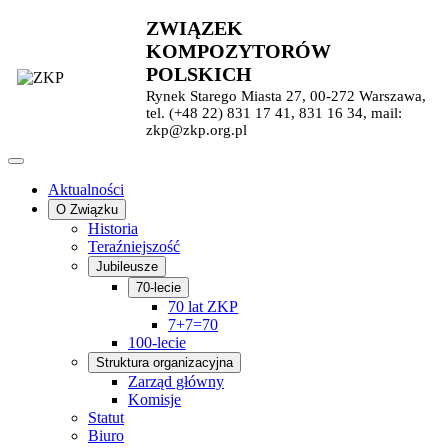
ZWIĄZEK
KOMPOZYTORÓW
POLSKICH
Rynek Starego Miasta 27, 00-272 Warszawa,
tel. (+48 22) 831 17 41, 831 16 34, mail:
zkp@zkp.org.pl
Aktualności
O Związku
Historia
Teraźniejszość
Jubileusze
70-lecie
70 lat ZKP
7+7=70
100-lecie
Struktura organizacyjna
Zarząd główny
Komisje
Statut
Biuro