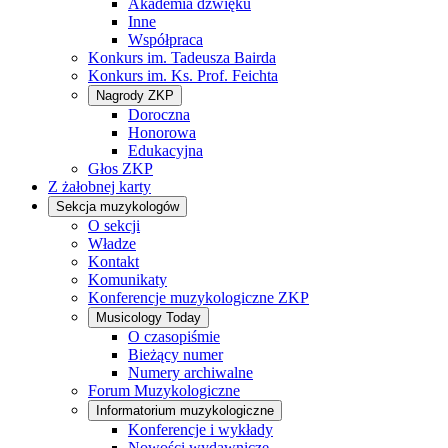
Akademia dźwięku
Inne
Współpraca
Konkurs im. Tadeusza Bairda
Konkurs im. Ks. Prof. Feichta
Nagrody ZKP
Doroczna
Honorowa
Edukacyjna
Głos ZKP
Z żałobnej karty
Sekcja muzykologów
O sekcji
Władze
Kontakt
Komunikaty
Konferencje muzykologiczne ZKP
Musicology Today
O czasopiśmie
Bieżący numer
Numery archiwalne
Forum Muzykologiczne
Informatorium muzykologiczne
Konferencje i wykłady
Nowości wydawnicze