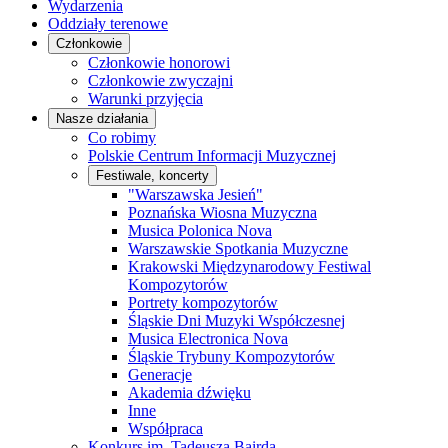
Wydarzenia
Oddziały terenowe
Członkowie
Członkowie honorowi
Członkowie zwyczajni
Warunki przyjęcia
Nasze działania
Co robimy
Polskie Centrum Informacji Muzycznej
Festiwale, koncerty
"Warszawska Jesień"
Poznańska Wiosna Muzyczna
Musica Polonica Nova
Warszawskie Spotkania Muzyczne
Krakowski Międzynarodowy Festiwal
Kompozytorów
Portrety kompozytorów
Śląskie Dni Muzyki Współczesnej
Musica Electronica Nova
Śląskie Trybuny Kompozytorów
Generacje
Akademia dźwięku
Inne
Współpraca
Konkurs im. Tadeusza Bairda