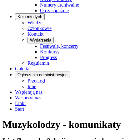
Numery archiwalne
O czasopiśmie
Koło młodych
Władze
Członkowie
Kontakt
Wydarzenia
Festiwale, koncerty
Konkursy
Progress
Regulamin
Galeria
Ogłoszenia administracyjne
Przetargi
Inne
Wspierają nas
Wesprzyj nas
Linki
Start
Muzykolodzy - komunikaty