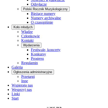
Odsyłacze
Polski Rocznik Muzykologiczny
Bieżące numery
Numery archiwalne
O czasopiśmie
Koło młodych
Władze
Członkowie
Kontakt
Wydarzenia
Festiwale, koncerty
Konkursy
Progress
Regulamin
Galeria
Ogłoszenia administracyjne
Przetargi
Inne
Wspierają nas
Wesprzyj nas
Linki
Start
© 2025 ZKP