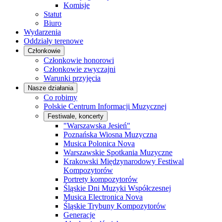
Komisje
Statut
Biuro
Wydarzenia
Oddziały terenowe
Członkowie
Członkowie honorowi
Członkowie zwyczajni
Warunki przyjęcia
Nasze działania
Co robimy
Polskie Centrum Informacji Muzycznej
Festiwale, koncerty
"Warszawska Jesień"
Poznańska Wiosna Muzyczna
Musica Polonica Nova
Warszawskie Spotkania Muzyczne
Krakowski Międzynarodowy Festiwal
Kompozytorów
Portrety kompozytorów
Śląskie Dni Muzyki Współczesnej
Musica Electronica Nova
Śląskie Trybuny Kompozytorów
Generacje