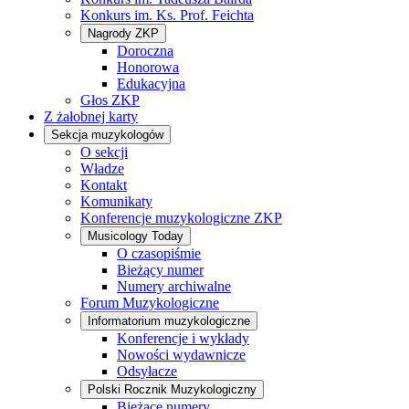
Konkurs im. Ks. Prof. Feichta
Nagrody ZKP
Doroczna
Honorowa
Edukacyjna
Głos ZKP
Z żałobnej karty
Sekcja muzykologów
O sekcji
Władze
Kontakt
Komunikaty
Konferencje muzykologiczne ZKP
Musicology Today
O czasopiśmie
Bieżący numer
Numery archiwalne
Forum Muzykologiczne
Informatorium muzykologiczne
Konferencje i wykłady
Nowości wydawnicze
Odsyłacze
Polski Rocznik Muzykologiczny
Bieżące numery