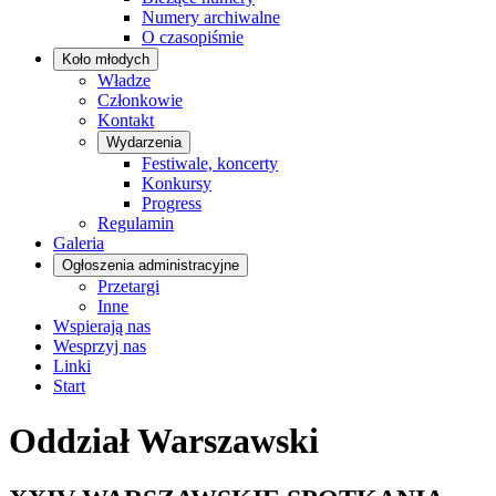
Numery archiwalne
O czasopiśmie
Koło młodych
Władze
Członkowie
Kontakt
Wydarzenia
Festiwale, koncerty
Konkursy
Progress
Regulamin
Galeria
Ogłoszenia administracyjne
Przetargi
Inne
Wspierają nas
Wesprzyj nas
Linki
Start
Oddział Warszawski