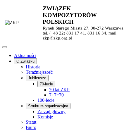
ZWIĄZEK
KOMPOZYTORÓW
POLSKICH
Rynek Starego Miasta 27, 00-272 Warszawa,
tel. (+48 22) 831 17 41, 831 16 34, mail:
zkp@zkp.org.pl
Aktualności
O Związku
Historia
Teraźniejszość
Jubileusze
70-lecie
70 lat ZKP
7+7=70
100-lecie
Struktura organizacyjna
Zarząd główny
Komisje
Statut
Biuro