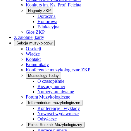
Konkurs im. Ks. Prof. Feichta
Nagrody ZKP
Doroczna
Honorowa
Edukacyjna
Głos ZKP
Z żałobnej karty
Sekcja muzykologów
O sekcji
Władze
Kontakt
Komunikaty
Konferencje muzykologiczne ZKP
Musicology Today
O czasopiśmie
Bieżący numer
Numery archiwalne
Forum Muzykologiczne
Informatorium muzykologiczne
Konferencje i wykłady
Nowości wydawnicze
Odsyłacze
Polski Rocznik Muzykologiczny
Bieżące numery