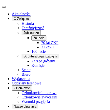
Aktualności
O Związku
Historia
Teraźniejszość
Jubileusze
70-lecie
70 lat ZKP
7+7=70
100-lecie
Struktura organizacyjna
Zarząd główny
Komisje
Statut
Biuro
Wydarzenia
Oddziały terenowe
Członkowie
Członkowie honorowi
Członkowie zwyczajni
Warunki przyjęcia
Nasze działania