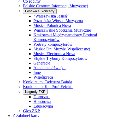
Co robimy
Polskie Centrum Informacji Muzycznej
Festiwale, koncerty
"Warszawska Jesień"
Poznańska Wiosna Muzyczna
Musica Polonica Nova
Warszawskie Spotkania Muzyczne
Krakowski Międzynarodowy Festiwal
Kompozytorów
Portrety kompozytorów
Śląskie Dni Muzyki Współczesnej
Musica Electronica Nova
Śląskie Trybuny Kompozytorów
Generacje
Akademia dźwięku
Inne
Współpraca
Konkurs im. Tadeusza Bairda
Konkurs im. Ks. Prof. Feichta
Nagrody ZKP
Doroczna
Honorowa
Edukacyjna
Głos ZKP
Z żałobnej karty