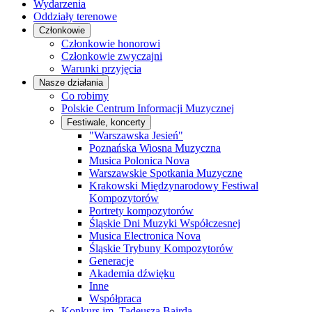
Wydarzenia
Oddziały terenowe
Członkowie
Członkowie honorowi
Członkowie zwyczajni
Warunki przyjęcia
Nasze działania
Co robimy
Polskie Centrum Informacji Muzycznej
Festiwale, koncerty
"Warszawska Jesień"
Poznańska Wiosna Muzyczna
Musica Polonica Nova
Warszawskie Spotkania Muzyczne
Krakowski Międzynarodowy Festiwal
Kompozytorów
Portrety kompozytorów
Śląskie Dni Muzyki Współczesnej
Musica Electronica Nova
Śląskie Trybuny Kompozytorów
Generacje
Akademia dźwięku
Inne
Współpraca
Konkurs im. Tadeusza Bairda