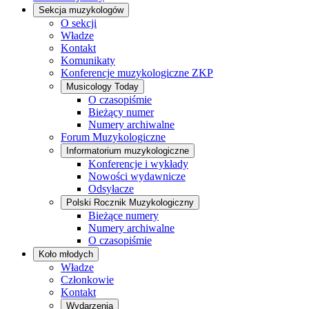
Sekcja muzykologów
O sekcji
Władze
Kontakt
Komunikaty
Konferencje muzykologiczne ZKP
Musicology Today
O czasopiśmie
Bieżący numer
Numery archiwalne
Forum Muzykologiczne
Informatorium muzykologiczne
Konferencje i wykłady
Nowości wydawnicze
Odsyłacze
Polski Rocznik Muzykologiczny
Bieżące numery
Numery archiwalne
O czasopiśmie
Koło młodych
Władze
Członkowie
Kontakt
Wydarzenia