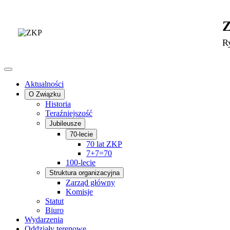
R
Aktualności
O Związku
Historia
Teraźniejszość
Jubileusze
70-lecie
70 lat ZKP
7+7=70
100-lecie
Struktura organizacyjna
Zarząd główny
Komisje
Statut
Biuro
Wydarzenia
Oddziały terenowe