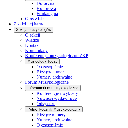
Doroczna
Honorowa
Edukacyjna
Głos ZKP
Z żałobnej karty
Sekcja muzykologów
O sekcji
Władze
Kontakt
Komunikaty
Konferencje muzykologiczne ZKP
Musicology Today
O czasopiśmie
Bieżący numer
Numery archiwalne
Forum Muzykologiczne
Informatorium muzykologiczne
Konferencje i wykłady
Nowości wydawnicze
Odsyłacze
Polski Rocznik Muzykologiczny
Bieżące numery
Numery archiwalne
O czasopiśmie