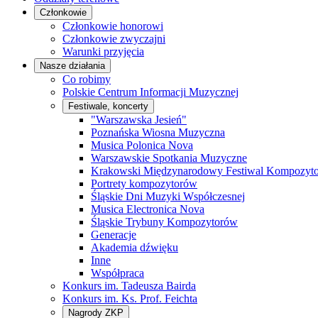
Członkowie
Członkowie honorowi
Członkowie zwyczajni
Warunki przyjęcia
Nasze działania
Co robimy
Polskie Centrum Informacji Muzycznej
Festiwale, koncerty
"Warszawska Jesień"
Poznańska Wiosna Muzyczna
Musica Polonica Nova
Warszawskie Spotkania Muzyczne
Krakowski Międzynarodowy Festiwal Kompozyt
Portrety kompozytorów
Śląskie Dni Muzyki Współczesnej
Musica Electronica Nova
Śląskie Trybuny Kompozytorów
Generacje
Akademia dźwięku
Inne
Współpraca
Konkurs im. Tadeusza Bairda
Konkurs im. Ks. Prof. Feichta
Nagrody ZKP