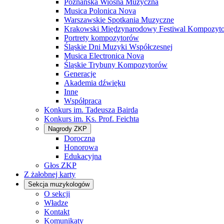
Poznańska Wiosna Muzyczna
Musica Polonica Nova
Warszawskie Spotkania Muzyczne
Krakowski Międzynarodowy Festiwal Kompozyt
Portrety kompozytorów
Śląskie Dni Muzyki Współczesnej
Musica Electronica Nova
Śląskie Trybuny Kompozytorów
Generacje
Akademia dźwięku
Inne
Współpraca
Konkurs im. Tadeusza Bairda
Konkurs im. Ks. Prof. Feichta
Nagrody ZKP
Doroczna
Honorowa
Edukacyjna
Głos ZKP
Z żałobnej karty
Sekcja muzykologów
O sekcji
Władze
Kontakt
Komunikaty