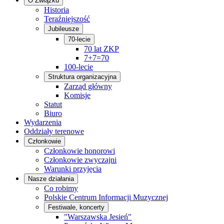
O Związku
Historia
Teraźniejszość
Jubileusze
70-lecie
70 lat ZKP
7+7=70
100-lecie
Struktura organizacyjna
Zarząd główny
Komisje
Statut
Biuro
Wydarzenia
Oddziały terenowe
Członkowie
Członkowie honorowi
Członkowie zwyczajni
Warunki przyjęcia
Nasze działania
Co robimy
Polskie Centrum Informacji Muzycznej
Festiwale, koncerty
"Warszawska Jesień"