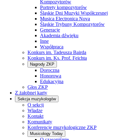
Kompozytorów
Portrety kompozytorów
Śląskie Dni Muzyki Współczesnej
Musica Electronica Nova
Śląskie Trybuny Kompozytorów
Generacje
Akademia dźwięku
Inne
Współpraca
Konkurs im. Tadeusza Bairda
Konkurs im. Ks. Prof. Feichta
Nagrody ZKP
Doroczna
Honorowa
Edukacyjna
Głos ZKP
Z żałobnej karty
Sekcja muzykologów
O sekcji
Władze
Kontakt
Komunikaty
Konferencje muzykologiczne ZKP
Musicology Today
O czasopiśmie