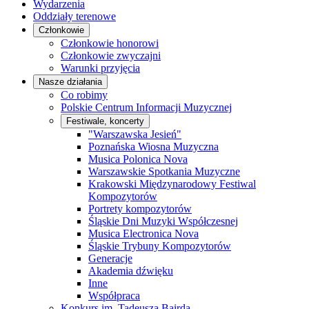
Wydarzenia
Oddziały terenowe
Członkowie
Członkowie honorowi
Członkowie zwyczajni
Warunki przyjęcia
Nasze działania
Co robimy
Polskie Centrum Informacji Muzycznej
Festiwale, koncerty
"Warszawska Jesień"
Poznańska Wiosna Muzyczna
Musica Polonica Nova
Warszawskie Spotkania Muzyczne
Krakowski Międzynarodowy Festiwal
Kompozytorów
Portrety kompozytorów
Śląskie Dni Muzyki Współczesnej
Musica Electronica Nova
Śląskie Trybuny Kompozytorów
Generacje
Akademia dźwięku
Inne
Współpraca
Konkurs im. Tadeusza Bairda