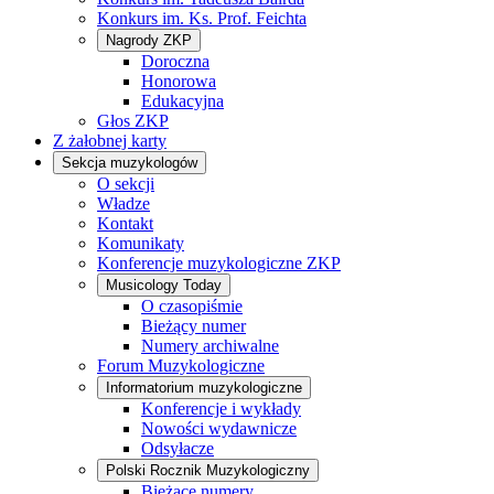
Konkurs im. Ks. Prof. Feichta
Nagrody ZKP
Doroczna
Honorowa
Edukacyjna
Głos ZKP
Z żałobnej karty
Sekcja muzykologów
O sekcji
Władze
Kontakt
Komunikaty
Konferencje muzykologiczne ZKP
Musicology Today
O czasopiśmie
Bieżący numer
Numery archiwalne
Forum Muzykologiczne
Informatorium muzykologiczne
Konferencje i wykłady
Nowości wydawnicze
Odsyłacze
Polski Rocznik Muzykologiczny
Bieżące numery