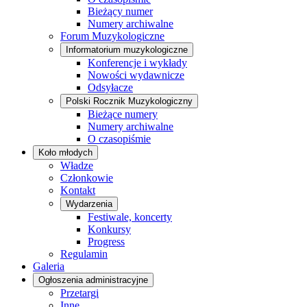
Bieżący numer
Numery archiwalne
Forum Muzykologiczne
Informatorium muzykologiczne
Konferencje i wykłady
Nowości wydawnicze
Odsyłacze
Polski Rocznik Muzykologiczny
Bieżące numery
Numery archiwalne
O czasopiśmie
Koło młodych
Władze
Członkowie
Kontakt
Wydarzenia
Festiwale, koncerty
Konkursy
Progress
Regulamin
Galeria
Ogłoszenia administracyjne
Przetargi
Inne