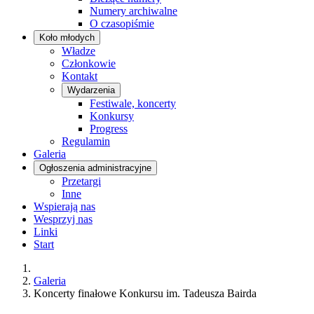
Numery archiwalne
O czasopiśmie
Koło młodych
Władze
Członkowie
Kontakt
Wydarzenia
Festiwale, koncerty
Konkursy
Progress
Regulamin
Galeria
Ogłoszenia administracyjne
Przetargi
Inne
Wspierają nas
Wesprzyj nas
Linki
Start
Galeria
Koncerty finałowe Konkursu im. Tadeusza Bairda