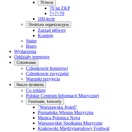
70-lecie
70 lat ZKP
7+7=70
100-lecie
Struktura organizacyjna
Zarząd główny
Komisje
Statut
Biuro
Wydarzenia
Oddziały terenowe
Członkowie
Członkowie honorowi
Członkowie zwyczajni
Warunki przyjęcia
Nasze działania
Co robimy
Polskie Centrum Informacji Muzycznej
Festiwale, koncerty
"Warszawska Jesień"
Poznańska Wiosna Muzyczna
Musica Polonica Nova
Warszawskie Spotkania Muzyczne
Krakowski Międzynarodowy Festiwal