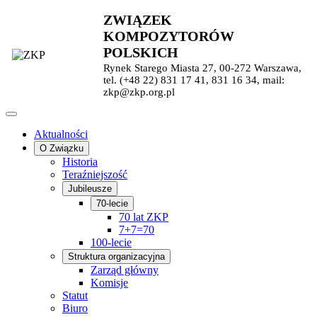
ZWIĄZEK
KOMPOZYTORÓW
POLSKICH
Rynek Starego Miasta 27, 00-272 Warszawa,
tel. (+48 22) 831 17 41, 831 16 34, mail:
zkp@zkp.org.pl
Aktualności
O Związku
Historia
Teraźniejszość
Jubileusze
70-lecie
70 lat ZKP
7+7=70
100-lecie
Struktura organizacyjna
Zarząd główny
Komisje
Statut
Biuro