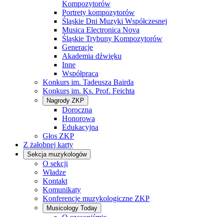
Kompozytorów
Portrety kompozytorów
Śląskie Dni Muzyki Współczesnej
Musica Electronica Nova
Śląskie Trybuny Kompozytorów
Generacje
Akademia dźwięku
Inne
Współpraca
Konkurs im. Tadeusza Bairda
Konkurs im. Ks. Prof. Feichta
Nagrody ZKP
Doroczna
Honorowa
Edukacyjna
Głos ZKP
Z żałobnej karty
Sekcja muzykologów
O sekcji
Władze
Kontakt
Komunikaty
Konferencje muzykologiczne ZKP
Musicology Today