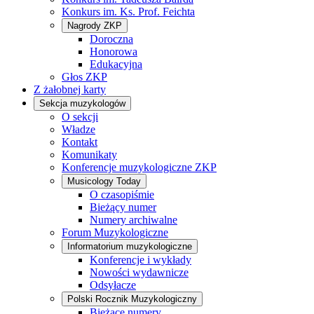
Konkurs im. Ks. Prof. Feichta
Nagrody ZKP
Doroczna
Honorowa
Edukacyjna
Głos ZKP
Z żałobnej karty
Sekcja muzykologów
O sekcji
Władze
Kontakt
Komunikaty
Konferencje muzykologiczne ZKP
Musicology Today
O czasopiśmie
Bieżący numer
Numery archiwalne
Forum Muzykologiczne
Informatorium muzykologiczne
Konferencje i wykłady
Nowości wydawnicze
Odsyłacze
Polski Rocznik Muzykologiczny
Bieżące numery