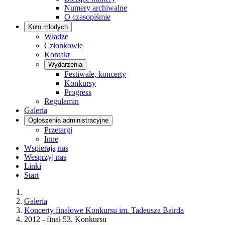
Numery archiwalne
O czasopiśmie
Koło młodych
Władze
Członkowie
Kontakt
Wydarzenia
Festiwale, koncerty
Konkursy
Progress
Regulamin
Galeria
Ogłoszenia administracyjne
Przetargi
Inne
Wspierają nas
Wesprzyj nas
Linki
Start
Galeria
Koncerty finałowe Konkursu im. Tadeusza Bairda
2012 - finał 53. Konkursu