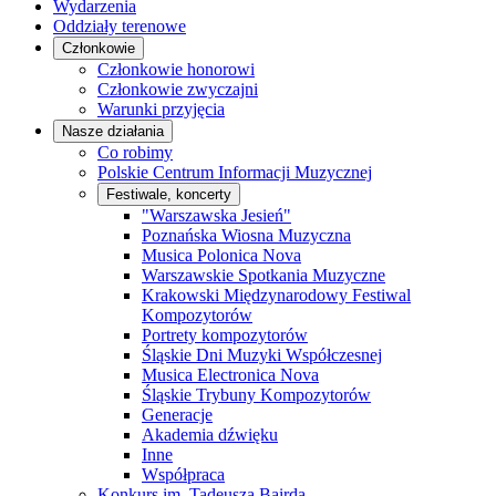
Wydarzenia
Oddziały terenowe
Członkowie
Członkowie honorowi
Członkowie zwyczajni
Warunki przyjęcia
Nasze działania
Co robimy
Polskie Centrum Informacji Muzycznej
Festiwale, koncerty
"Warszawska Jesień"
Poznańska Wiosna Muzyczna
Musica Polonica Nova
Warszawskie Spotkania Muzyczne
Krakowski Międzynarodowy Festiwal
Kompozytorów
Portrety kompozytorów
Śląskie Dni Muzyki Współczesnej
Musica Electronica Nova
Śląskie Trybuny Kompozytorów
Generacje
Akademia dźwięku
Inne
Współpraca
Konkurs im. Tadeusza Bairda