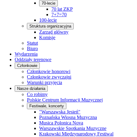
70-lecie
70 lat ZKP
7+7=70
100-lecie
Struktura organizacyjna
Zarząd główny
Komisje
Statut
Biuro
Wydarzenia
Oddziały terenowe
Członkowie
Członkowie honorowi
Członkowie zwyczajni
Warunki przyjęcia
Nasze działania
Co robimy
Polskie Centrum Informacji Muzycznej
Festiwale, koncerty
"Warszawska Jesień"
Poznańska Wiosna Muzyczna
Musica Polonica Nova
Warszawskie Spotkania Muzyczne
Krakowski Międzynarodowy Festiwal