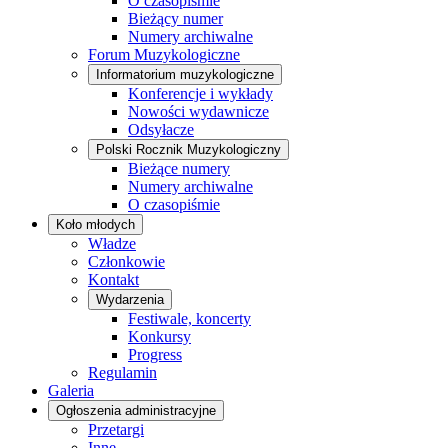
O czasopiśmie
Bieżący numer
Numery archiwalne
Forum Muzykologiczne
Informatorium muzykologiczne
Konferencje i wykłady
Nowości wydawnicze
Odsyłacze
Polski Rocznik Muzykologiczny
Bieżące numery
Numery archiwalne
O czasopiśmie
Koło młodych
Władze
Członkowie
Kontakt
Wydarzenia
Festiwale, koncerty
Konkursy
Progress
Regulamin
Galeria
Ogłoszenia administracyjne
Przetargi
Inne