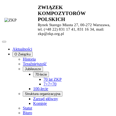
ZWIĄZEK
KOMPOZYTORÓW
POLSKICH
Rynek Starego Miasta 27, 00-272 Warszawa,
tel. (+48 22) 831 17 41, 831 16 34, mail:
zkp@zkp.org.pl
Aktualności
O Związku
Historia
Teraźniejszość
Jubileusze
70-lecie
70 lat ZKP
7+7=70
100-lecie
Struktura organizacyjna
Zarząd główny
Komisje
Statut
Biuro