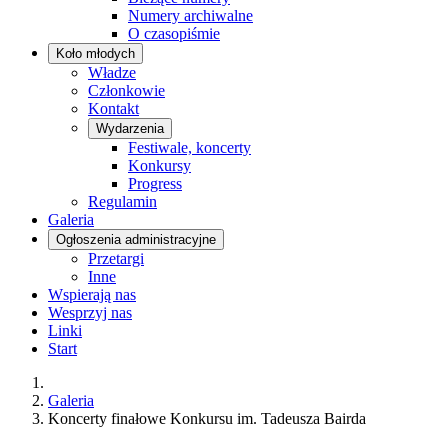
Numery archiwalne
O czasopiśmie
Koło młodych
Władze
Członkowie
Kontakt
Wydarzenia
Festiwale, koncerty
Konkursy
Progress
Regulamin
Galeria
Ogłoszenia administracyjne
Przetargi
Inne
Wspierają nas
Wesprzyj nas
Linki
Start
Galeria
Koncerty finałowe Konkursu im. Tadeusza Bairda