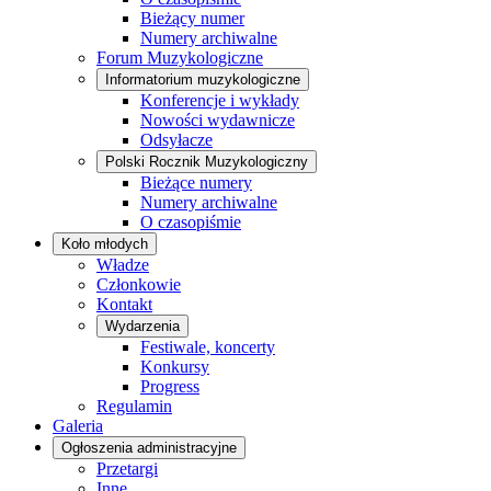
Bieżący numer
Numery archiwalne
Forum Muzykologiczne
Informatorium muzykologiczne
Konferencje i wykłady
Nowości wydawnicze
Odsyłacze
Polski Rocznik Muzykologiczny
Bieżące numery
Numery archiwalne
O czasopiśmie
Koło młodych
Władze
Członkowie
Kontakt
Wydarzenia
Festiwale, koncerty
Konkursy
Progress
Regulamin
Galeria
Ogłoszenia administracyjne
Przetargi
Inne