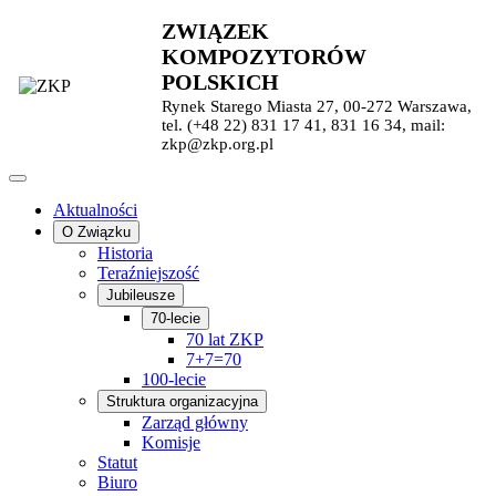
ZWIĄZEK
KOMPOZYTORÓW
POLSKICH
Rynek Starego Miasta 27, 00-272 Warszawa,
tel. (+48 22) 831 17 41, 831 16 34, mail:
zkp@zkp.org.pl
Aktualności
O Związku
Historia
Teraźniejszość
Jubileusze
70-lecie
70 lat ZKP
7+7=70
100-lecie
Struktura organizacyjna
Zarząd główny
Komisje
Statut
Biuro