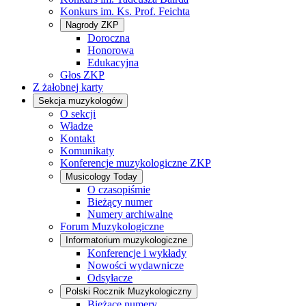
Konkurs im. Ks. Prof. Feichta
Nagrody ZKP
Doroczna
Honorowa
Edukacyjna
Głos ZKP
Z żałobnej karty
Sekcja muzykologów
O sekcji
Władze
Kontakt
Komunikaty
Konferencje muzykologiczne ZKP
Musicology Today
O czasopiśmie
Bieżący numer
Numery archiwalne
Forum Muzykologiczne
Informatorium muzykologiczne
Konferencje i wykłady
Nowości wydawnicze
Odsyłacze
Polski Rocznik Muzykologiczny
Bieżące numery