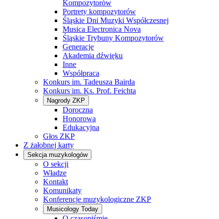
Kompozytorów
Portrety kompozytorów
Śląskie Dni Muzyki Współczesnej
Musica Electronica Nova
Śląskie Trybuny Kompozytorów
Generacje
Akademia dźwięku
Inne
Współpraca
Konkurs im. Tadeusza Bairda
Konkurs im. Ks. Prof. Feichta
Nagrody ZKP
Doroczna
Honorowa
Edukacyjna
Głos ZKP
Z żałobnej karty
Sekcja muzykologów
O sekcji
Władze
Kontakt
Komunikaty
Konferencje muzykologiczne ZKP
Musicology Today
O czasopiśmie