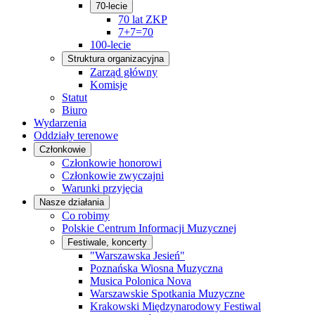
70-lecie
70 lat ZKP
7+7=70
100-lecie
Struktura organizacyjna
Zarząd główny
Komisje
Statut
Biuro
Wydarzenia
Oddziały terenowe
Członkowie
Członkowie honorowi
Członkowie zwyczajni
Warunki przyjęcia
Nasze działania
Co robimy
Polskie Centrum Informacji Muzycznej
Festiwale, koncerty
"Warszawska Jesień"
Poznańska Wiosna Muzyczna
Musica Polonica Nova
Warszawskie Spotkania Muzyczne
Krakowski Międzynarodowy Festiwal