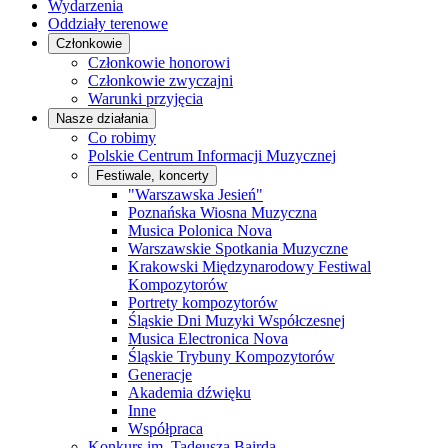
Wydarzenia
Oddziały terenowe
Członkowie
Członkowie honorowi
Członkowie zwyczajni
Warunki przyjęcia
Nasze działania
Co robimy
Polskie Centrum Informacji Muzycznej
Festiwale, koncerty
"Warszawska Jesień"
Poznańska Wiosna Muzyczna
Musica Polonica Nova
Warszawskie Spotkania Muzyczne
Krakowski Międzynarodowy Festiwal
Kompozytorów
Portrety kompozytorów
Śląskie Dni Muzyki Współczesnej
Musica Electronica Nova
Śląskie Trybuny Kompozytorów
Generacje
Akademia dźwięku
Inne
Współpraca
Konkurs im. Tadeusza Bairda