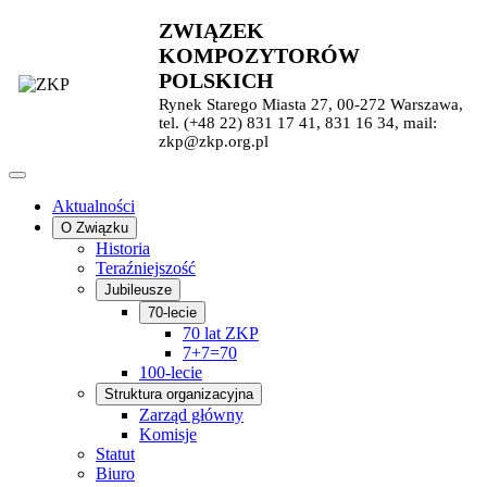
ZWIĄZEK
KOMPOZYTORÓW
POLSKICH
Rynek Starego Miasta 27, 00-272 Warszawa,
tel. (+48 22) 831 17 41, 831 16 34, mail:
zkp@zkp.org.pl
Aktualności
O Związku
Historia
Teraźniejszość
Jubileusze
70-lecie
70 lat ZKP
7+7=70
100-lecie
Struktura organizacyjna
Zarząd główny
Komisje
Statut
Biuro