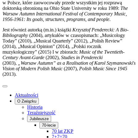
w Polsce, które zaowocowały przede wszystkim jej rozprawą
doktorską obronioną na Ohio State University w roku 1989:
The
Warsaw Autumn International Festival of Contemporary Music,
1956-1961: Its goals, structures, programs, and people
.
Jest również autorką (m.in.) książki
Krzysztof Penderecki: A Bio-
Bibliography
(2004), artykułów w czasopismach: „Musicology
Today” (2010), „Musical Quarterly” (2012), „Polish Review”
(2014), „Musical Opinion” (2014), „Polski rocznik
muzykologiczny” (2015) I w zbiorach:
Music of the Twentieth-
Century Avant-Garde
(2002),
Studies in Penderecki
(2003),
„Warsaw Autumn” as a Realisation of Karol Szymanowski's
Vision of Modern Polish Music
(2007),
Polish Music Since 1945
(2013).
Aktualności
O Związku
Historia
Teraźniejszość
Jubileusze
70-lecie
70 lat ZKP
7+7=70