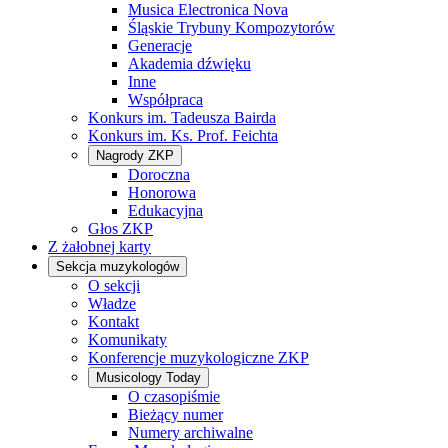
Musica Electronica Nova
Śląskie Trybuny Kompozytorów
Generacje
Akademia dźwięku
Inne
Współpraca
Konkurs im. Tadeusza Bairda
Konkurs im. Ks. Prof. Feichta
Nagrody ZKP
Doroczna
Honorowa
Edukacyjna
Głos ZKP
Z żałobnej karty
Sekcja muzykologów
O sekcji
Władze
Kontakt
Komunikaty
Konferencje muzykologiczne ZKP
Musicology Today
O czasopiśmie
Bieżący numer
Numery archiwalne