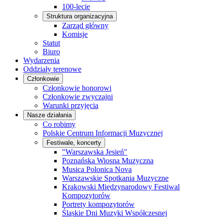
100-lecie
Struktura organizacyjna
Zarząd główny
Komisje
Statut
Biuro
Wydarzenia
Oddziały terenowe
Członkowie
Członkowie honorowi
Członkowie zwyczajni
Warunki przyjęcia
Nasze działania
Co robimy
Polskie Centrum Informacji Muzycznej
Festiwale, koncerty
"Warszawska Jesień"
Poznańska Wiosna Muzyczna
Musica Polonica Nova
Warszawskie Spotkania Muzyczne
Krakowski Międzynarodowy Festiwal
Kompozytorów
Portrety kompozytorów
Śląskie Dni Muzyki Współczesnej