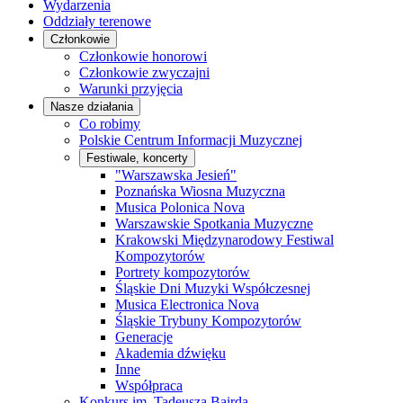
Wydarzenia
Oddziały terenowe
Członkowie
Członkowie honorowi
Członkowie zwyczajni
Warunki przyjęcia
Nasze działania
Co robimy
Polskie Centrum Informacji Muzycznej
Festiwale, koncerty
"Warszawska Jesień"
Poznańska Wiosna Muzyczna
Musica Polonica Nova
Warszawskie Spotkania Muzyczne
Krakowski Międzynarodowy Festiwal
Kompozytorów
Portrety kompozytorów
Śląskie Dni Muzyki Współczesnej
Musica Electronica Nova
Śląskie Trybuny Kompozytorów
Generacje
Akademia dźwięku
Inne
Współpraca
Konkurs im. Tadeusza Bairda