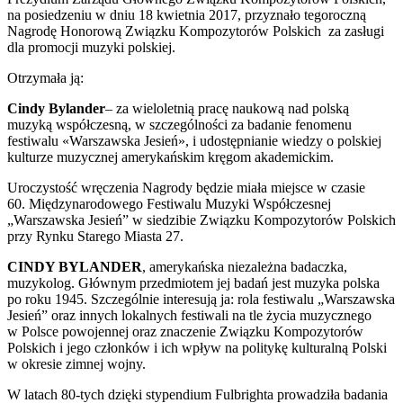
na posiedzeniu w dniu 18 kwietnia 2017, przyznało tegoroczną
Nagrodę Honorową Związku Kompozytorów Polskich za zasługi
dla promocji muzyki polskiej.
Otrzymała ją:
Cindy Bylander
– za wieloletnią pracę naukową nad polską
muzyką współczesną, w szczególności za badanie fenomenu
festiwalu «Warszawska Jesień», i udostępnianie wiedzy o polskiej
kulturze muzycznej amerykańskim kręgom akademickim.
Uroczystość wręczenia Nagrody będzie miała miejsce w czasie
60. Międzynarodowego Festiwalu Muzyki Współczesnej
„Warszawska Jesień” w siedzibie Związku Kompozytorów Polskich
przy Rynku Starego Miasta 27.
CINDY BYLANDER
, amerykańska niezależna badaczka,
muzykolog. Głównym przedmiotem jej badań jest muzyka polska
po roku 1945. Szczególnie interesują ja: rola festiwalu „Warszawska
Jesień” oraz innych lokalnych festiwali na tle życia muzycznego
w Polsce powojennej oraz znaczenie Związku Kompozytorów
Polskich i jego członków i ich wpływ na politykę kulturalną Polski
w okresie zimnej wojny.
W latach 80-tych dzięki stypendium Fulbrighta prowadziła badania