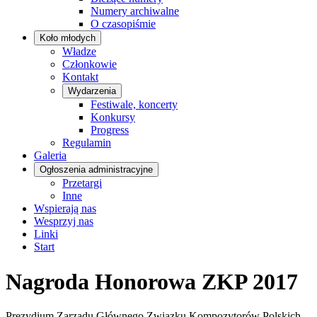
Numery archiwalne
O czasopiśmie
Koło młodych
Władze
Członkowie
Kontakt
Wydarzenia
Festiwale, koncerty
Konkursy
Progress
Regulamin
Galeria
Ogłoszenia administracyjne
Przetargi
Inne
Wspierają nas
Wesprzyj nas
Linki
Start
Nagroda Honorowa ZKP 2017
Prezydium Zarządu Głównego Związku Kompozytorów Polskich,