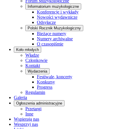
Forum Muzykologiczne
Informatorium muzykologiczne
Konferencje i wykłady
Nowości wydawnicze
Odsyłacze
Polski Rocznik Muzykologiczny
Bieżące numery
Numery archiwalne
O czasopiśmie
Koło młodych
Władze
Członkowie
Kontakt
Wydarzenia
Festiwale, koncerty
Konkursy
Progress
Regulamin
Galeria
Ogłoszenia administracyjne
Przetargi
Inne
Wspierają nas
Wesprzyj nas