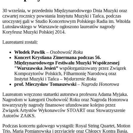
30 września, w przededniu Międzynarodowego Dnia Muzyki oraz
czwartej rocznicy powstania Instytutu Muzyki i Tańca, podczas
uroczystej gali w Studio Koncertowym Polskiego Radia im. Witolda
Lutosławskiego w Warszawie ogłoszono laureatów nagrody
Koryfeusz Muzyki Polskiej 2014.
Laureatami zostali:
Włodek Pawlik
–
Osobowość Roku
Koncert Krystiana Zimermana podczas 56.
Międzynarodowego Festiwalu Muzyki Współczesnej
"Warszawska Jesień”
współorganizowany przez Związek
Kompozytorów Polskich, Filharmonię Narodową oraz
Instytut Muzyki i Tańca –
Wydarzenie Roku
prof. Mieczysław Tomaszewski
–
Nagroda Honorowa
Laureatom wręczono statuetki autorstwa profesora Adama Myjaka.
Nagrodom w kategorii Osobowość Roku oraz Nagroda Honorowa
towarzyszyły nagrody finansowe ufundowane kolejno przez
Związek Artystów Wykonawców STOART oraz Stowarzyszenie
Autorów ZAiKS.
Podczas koncertu galowego wystąpili: Royal String Quartet, Motion
Trio, Maria Pomianowska i przyjaciele oraz Chłopcy Kontra Basia.