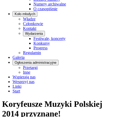
Numery archiwalne
O czasopiśmie
Koło młodych
Władze
Członkowie
Kontakt
Wydarzenia
Festiwale, koncerty
Konkursy
Progress
Regulamin
Galeria
Ogłoszenia administracyjne
Przetargi
Inne
Wspierają nas
Wesprzyj nas
Linki
Start
Koryfeusze Muzyki Polskiej
2014 przyznane!