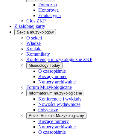
Doroczna
Honorowa
Edukacyjna
Głos ZKP
Z żałobnej karty
Sekcja muzykologów
O sekcji
Władze
Kontakt
Komunikaty
Konferencje muzykologiczne ZKP
Musicology Today
O czasopiśmie
Bieżący numer
Numery archiwalne
Forum Muzykologiczne
Informatorium muzykologiczne
Konferencje i wykłady
Nowości wydawnicze
Odsyłacze
Polski Rocznik Muzykologiczny
Bieżące numery
Numery archiwalne
O czasopiśmie