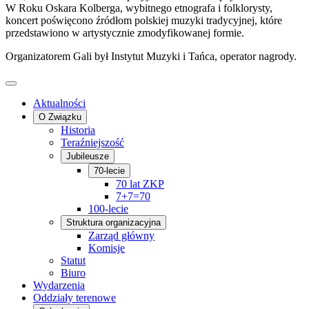
W Roku Oskara Kolberga, wybitnego etnografa i folklorysty,
koncert poświęcono źródłom polskiej muzyki tradycyjnej, które
przedstawiono w artystycznie zmodyfikowanej formie.
Organizatorem Gali był Instytut Muzyki i Tańca, operator nagrody.
Aktualności
O Związku
Historia
Teraźniejszość
Jubileusze
70-lecie
70 lat ZKP
7+7=70
100-lecie
Struktura organizacyjna
Zarząd główny
Komisje
Statut
Biuro
Wydarzenia
Oddziały terenowe