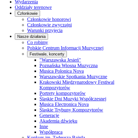
Wydarzenia
Oddziały terenowe
Członkowie
Członkowie honorowi
Członkowie zwyczajni
Warunki przyjęcia
Nasze działania
Co robimy
Polskie Centrum Informacji Muzycznej
Festiwale, koncerty
"Warszawska Jesień"
Poznańska Wiosna Muzyczna
Musica Polonica Nova
Warszawskie Spotkania Muzyczne
Krakowski Międzynarodowy Festiwal
Kompozytorów
Portrety kompozytorów
Śląskie Dni Muzyki Współczesnej
Musica Electronica Nova
Śląskie Trybuny Kompozytorów
Generacje
Akademia dźwięku
Inne
Współpraca
Konkurs im. Tadeusza Bairda