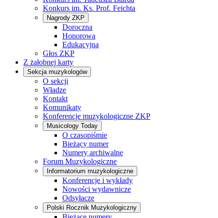
Konkurs im. Ks. Prof. Feichta
Nagrody ZKP
Doroczna
Honorowa
Edukacyjna
Głos ZKP
Z żałobnej karty
Sekcja muzykologów
O sekcji
Władze
Kontakt
Komunikaty
Konferencje muzykologiczne ZKP
Musicology Today
O czasopiśmie
Bieżący numer
Numery archiwalne
Forum Muzykologiczne
Informatorium muzykologiczne
Konferencje i wykłady
Nowości wydawnicze
Odsyłacze
Polski Rocznik Muzykologiczny
Bieżące numery