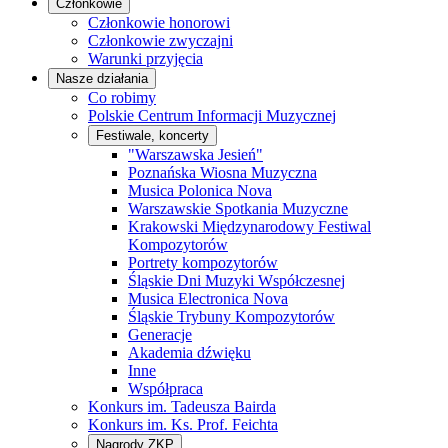
Członkowie
Członkowie honorowi
Członkowie zwyczajni
Warunki przyjęcia
Nasze działania
Co robimy
Polskie Centrum Informacji Muzycznej
Festiwale, koncerty
"Warszawska Jesień"
Poznańska Wiosna Muzyczna
Musica Polonica Nova
Warszawskie Spotkania Muzyczne
Krakowski Międzynarodowy Festiwal
Kompozytorów
Portrety kompozytorów
Śląskie Dni Muzyki Współczesnej
Musica Electronica Nova
Śląskie Trybuny Kompozytorów
Generacje
Akademia dźwięku
Inne
Współpraca
Konkurs im. Tadeusza Bairda
Konkurs im. Ks. Prof. Feichta
Nagrody ZKP