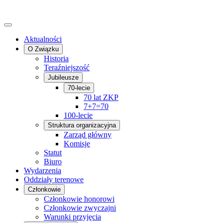
Aktualności
O Związku
Historia
Teraźniejszość
Jubileusze
70-lecie
70 lat ZKP
7+7=70
100-lecie
Struktura organizacyjna
Zarząd główny
Komisje
Statut
Biuro
Wydarzenia
Oddziały terenowe
Członkowie
Członkowie honorowi
Członkowie zwyczajni
Warunki przyjęcia