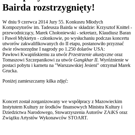
Bairda rozstrzygnięty!
W dniu 9 czerwca 2014 Jury 55. Konkusru Młodych
Kompozytorów im. Tadeusza Bairda w składzie: Krzysztof Knittel -
przewodniczący, Marek Chołoniewski - sekretarz, Klaudiusz Baran
i Paweł Mykietyn - członkowie, po wysłuchaniu podczas koncertu
utworów zakwalifikowanych do II etapu, postanowiło przyznać
dwie równorzędne I nagrody po 1.250 dolarów USA:
Pawłowi Kwapińskiemu za utwór
Przestrzenie akustyczne
oraz
Tomaszowi Szczepanikowi za utwór
Gangkhar II
. Wyróżnienie w
postaci pobytu i karnetu na "Warszawskiej Jesieni" otrzymał Marek
Grucka.
Poniżej zamieszczamy kilka zdjęć:
Koncert został zorganizowany we współpracy z Mazowieckim
Instytutem Kultury ze środków finansowych Ministra Kultury i
Dziedzictwa Narodowego, Stowarzyszenia Autorów ZAiKS oraz
Zwiążku Artystów Wykonawców STOART.