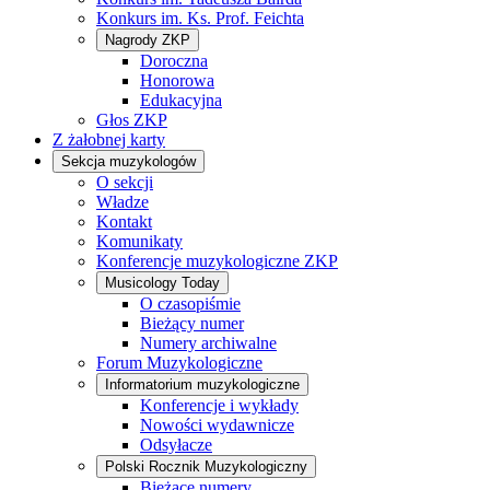
Konkurs im. Ks. Prof. Feichta
Nagrody ZKP
Doroczna
Honorowa
Edukacyjna
Głos ZKP
Z żałobnej karty
Sekcja muzykologów
O sekcji
Władze
Kontakt
Komunikaty
Konferencje muzykologiczne ZKP
Musicology Today
O czasopiśmie
Bieżący numer
Numery archiwalne
Forum Muzykologiczne
Informatorium muzykologiczne
Konferencje i wykłady
Nowości wydawnicze
Odsyłacze
Polski Rocznik Muzykologiczny
Bieżące numery