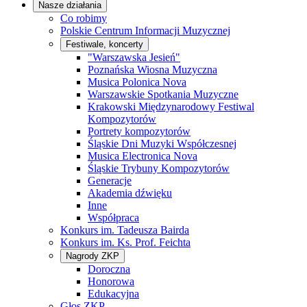
Nasze działania
Co robimy
Polskie Centrum Informacji Muzycznej
Festiwale, koncerty
"Warszawska Jesień"
Poznańska Wiosna Muzyczna
Musica Polonica Nova
Warszawskie Spotkania Muzyczne
Krakowski Międzynarodowy Festiwal
Kompozytorów
Portrety kompozytorów
Śląskie Dni Muzyki Współczesnej
Musica Electronica Nova
Śląskie Trybuny Kompozytorów
Generacje
Akademia dźwięku
Inne
Współpraca
Konkurs im. Tadeusza Bairda
Konkurs im. Ks. Prof. Feichta
Nagrody ZKP
Doroczna
Honorowa
Edukacyjna
Głos ZKP