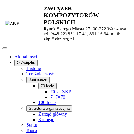
ZWIĄZEK
KOMPOZYTORÓW
POLSKICH
Rynek Starego Miasta 27, 00-272 Warszawa,
tel. (+48 22) 831 17 41, 831 16 34, mail:
zkp@zkp.org.pl
Aktualności
O Związku
Historia
Teraźniejszość
Jubileusze
70-lecie
70 lat ZKP
7+7=70
100-lecie
Struktura organizacyjna
Zarząd główny
Komisje
Statut
Biuro