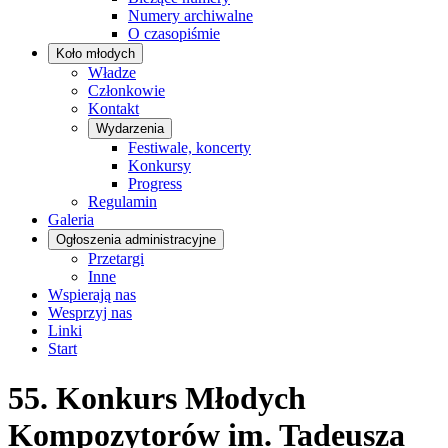
Numery archiwalne
O czasopiśmie
Koło młodych
Władze
Członkowie
Kontakt
Wydarzenia
Festiwale, koncerty
Konkursy
Progress
Regulamin
Galeria
Ogłoszenia administracyjne
Przetargi
Inne
Wspierają nas
Wesprzyj nas
Linki
Start
55. Konkurs Młodych
Kompozytorów im. Tadeusza