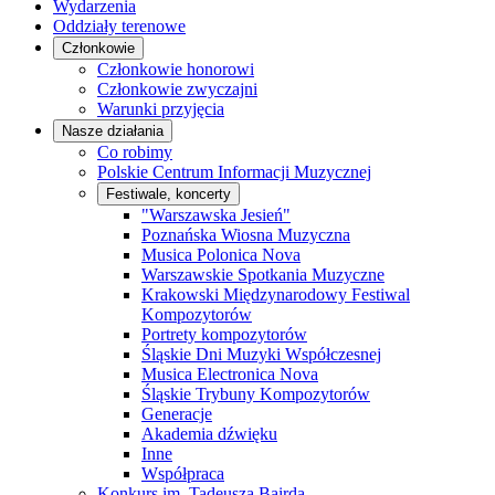
Wydarzenia
Oddziały terenowe
Członkowie
Członkowie honorowi
Członkowie zwyczajni
Warunki przyjęcia
Nasze działania
Co robimy
Polskie Centrum Informacji Muzycznej
Festiwale, koncerty
"Warszawska Jesień"
Poznańska Wiosna Muzyczna
Musica Polonica Nova
Warszawskie Spotkania Muzyczne
Krakowski Międzynarodowy Festiwal
Kompozytorów
Portrety kompozytorów
Śląskie Dni Muzyki Współczesnej
Musica Electronica Nova
Śląskie Trybuny Kompozytorów
Generacje
Akademia dźwięku
Inne
Współpraca
Konkurs im. Tadeusza Bairda