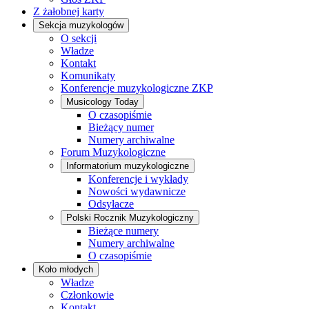
Z żałobnej karty
Sekcja muzykologów
O sekcji
Władze
Kontakt
Komunikaty
Konferencje muzykologiczne ZKP
Musicology Today
O czasopiśmie
Bieżący numer
Numery archiwalne
Forum Muzykologiczne
Informatorium muzykologiczne
Konferencje i wykłady
Nowości wydawnicze
Odsyłacze
Polski Rocznik Muzykologiczny
Bieżące numery
Numery archiwalne
O czasopiśmie
Koło młodych
Władze
Członkowie
Kontakt