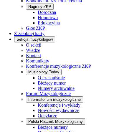
Konkurs im. Ks. Prof. Feichta
Nagrody ZKP
Doroczna
Honorowa
Edukacyjna
Głos ZKP
Z żałobnej karty
Sekcja muzykologów
O sekcji
Władze
Kontakt
Komunikaty
Konferencje muzykologiczne ZKP
Musicology Today
O czasopiśmie
Bieżący numer
Numery archiwalne
Forum Muzykologiczne
Informatorium muzykologiczne
Konferencje i wykłady
Nowości wydawnicze
Odsyłacze
Polski Rocznik Muzykologiczny
Bieżące numery