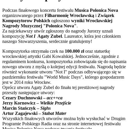
Podczas finałowego koncertu festiwalu
Musica Polonica Nova
organizowanego przez
Filharmonię Wrocławską
i
Związek
Kompozytorow Polskich
ogłoszono
wyniki Wrocławskiej
Nagrody Muzycznej "Polonica Nova"
.
Za najciekawszy utwór zgłoszony do nagrody Jurorzy uznali
kompozycję
Not I
Agaty Zubel
. Laureatce, która jest członkiem
naszego Stowarzyszenia, serdecznie gratulujemy!
Kompozytorka otrzymała czek na
100.000 zł
oraz statuetkę
wrocławskiej artystki Gabi Kowalskiej. Jednocześnie, zgodnie z
regulaminem konkursu, kompozytorka zobowiązała się do napisania
nowego utworu z myślą o kolejnej edycji festiwalu. Nagrodą będzie
również wykonanie utworu "Not I" podczas odbywającego się w
pazdzierniku festiwalu "World Music Days", którego gospodarzem
jest w 2014 roku Wrocław.
Oprócz utworu Agaty Zubel do finału tej prestiżowej nagrody
przeszły następujące utwory:
Cezary Duchnowski –
acc++ca
Jerzy Kornowicz –
Wielkie Przejście
Marcin Stańczyk –
Sighs
Artur Zagajewski –
Stabat Mater
Wszystkich finałowych utworów można było wysłuchać w Drugim
Programie Polskiego Radia oraz na stronie internetowej festiwalu
Musica Polonica Nova podczas trwania festiwalu.