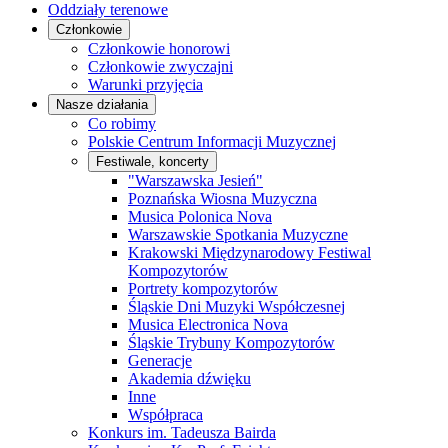
Oddziały terenowe
Członkowie
Członkowie honorowi
Członkowie zwyczajni
Warunki przyjęcia
Nasze działania
Co robimy
Polskie Centrum Informacji Muzycznej
Festiwale, koncerty
"Warszawska Jesień"
Poznańska Wiosna Muzyczna
Musica Polonica Nova
Warszawskie Spotkania Muzyczne
Krakowski Międzynarodowy Festiwal
Kompozytorów
Portrety kompozytorów
Śląskie Dni Muzyki Współczesnej
Musica Electronica Nova
Śląskie Trybuny Kompozytorów
Generacje
Akademia dźwięku
Inne
Współpraca
Konkurs im. Tadeusza Bairda