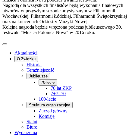
Nagrodą dla wszystkich finalistów będą wykonania finałowych
utworów w przyszłym sezonie artystycznym w Filharmonii
Wrocławskiej, Filharmonii Łódzkiej, Filharmonii Świętokrzyskiej
oraz na koncertach Orkiestry Muzyki Nowej.
Kolejna nagroda będzie wręczona podczas jubileuszowego 30.
festiwalu "Musica Polonica Nova" w 2016 roku.
Aktualności
O Związku
Historia
Teraźniejszość
Jubileusze
70-lecie
70 lat ZKP
7+7=70
100-lecie
Struktura organizacyjna
Zarząd główny
Komisje
Statut
Biuro
Wydarzenia