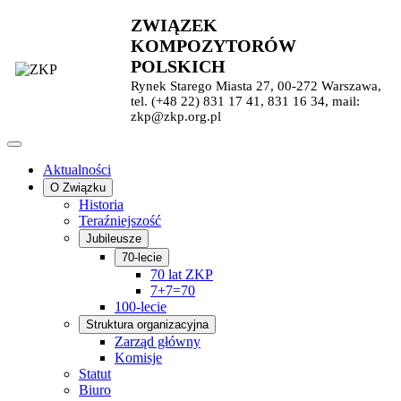
ZWIĄZEK
KOMPOZYTORÓW
POLSKICH
Rynek Starego Miasta 27, 00-272 Warszawa,
tel. (+48 22) 831 17 41, 831 16 34, mail:
zkp@zkp.org.pl
Aktualności
O Związku
Historia
Teraźniejszość
Jubileusze
70-lecie
70 lat ZKP
7+7=70
100-lecie
Struktura organizacyjna
Zarząd główny
Komisje
Statut
Biuro