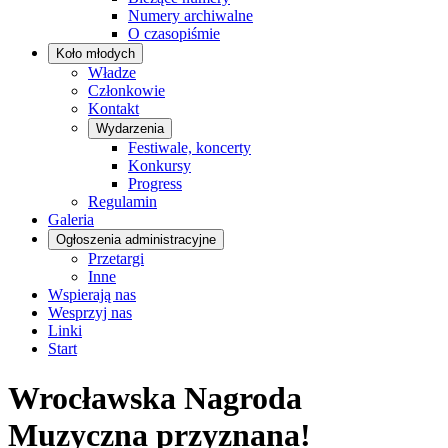
Numery archiwalne
O czasopiśmie
Koło młodych
Władze
Członkowie
Kontakt
Wydarzenia
Festiwale, koncerty
Konkursy
Progress
Regulamin
Galeria
Ogłoszenia administracyjne
Przetargi
Inne
Wspierają nas
Wesprzyj nas
Linki
Start
Wrocławska Nagroda
Muzyczna przyznana!