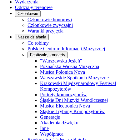
Wydarzenia
Oddziały terenowe
Członkowie
Członkowie honorowi
Członkowie zwyczajni
Warunki przyjęcia
Nasze działania
Co robimy
Polskie Centrum Informacji Muzycznej
Festiwale, koncerty
"Warszawska Jesień"
Poznańska Wiosna Muzyczna
Musica Polonica Nova
Warszawskie Spotkania Muzyczne
Krakowski Międzynarodowy Festiwal
Kompozytorów
Portrety kompozytorów
Śląskie Dni Muzyki Współczesnej
Musica Electronica Nova
Śląskie Trybuny Kompozytorów
Generacje
Akademia dźwięku
Inne
Współpraca
Konkurs im. Tadeusza Bairda