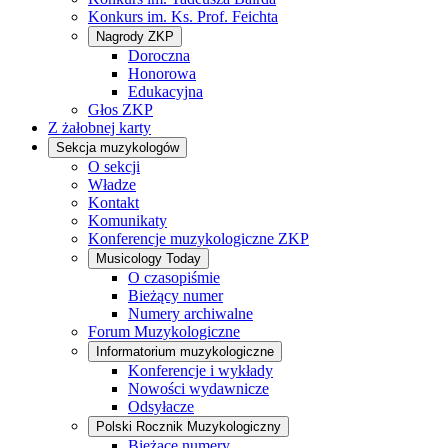
Konkurs im. Ks. Prof. Feichta
Nagrody ZKP
Doroczna
Honorowa
Edukacyjna
Głos ZKP
Z żałobnej karty
Sekcja muzykologów
O sekcji
Władze
Kontakt
Komunikaty
Konferencje muzykologiczne ZKP
Musicology Today
O czasopiśmie
Bieżący numer
Numery archiwalne
Forum Muzykologiczne
Informatorium muzykologiczne
Konferencje i wykłady
Nowości wydawnicze
Odsyłacze
Polski Rocznik Muzykologiczny
Bieżące numery