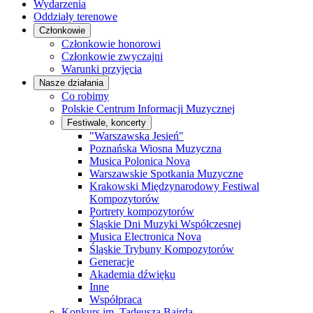
Wydarzenia
Oddziały terenowe
Członkowie
Członkowie honorowi
Członkowie zwyczajni
Warunki przyjęcia
Nasze działania
Co robimy
Polskie Centrum Informacji Muzycznej
Festiwale, koncerty
"Warszawska Jesień"
Poznańska Wiosna Muzyczna
Musica Polonica Nova
Warszawskie Spotkania Muzyczne
Krakowski Międzynarodowy Festiwal
Kompozytorów
Portrety kompozytorów
Śląskie Dni Muzyki Współczesnej
Musica Electronica Nova
Śląskie Trybuny Kompozytorów
Generacje
Akademia dźwięku
Inne
Współpraca
Konkurs im. Tadeusza Bairda