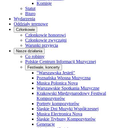
Komisje
Statut
Biuro
Wydarzenia
Oddziały terenowe
Członkowie
Członkowie honorowi
Członkowie zwyczajni
Warunki przyjęcia
Nasze działania
Co robimy
Polskie Centrum Informacji Muzycznej
Festiwale, koncerty
"Warszawska Jesień"
Poznańska Wiosna Muzyczna
Musica Polonica Nova
Warszawskie Spotkania Muzyczne
Krakowski Międzynarodowy Festiwal
Kompozytorów
Portrety kompozytorów
Śląskie Dni Muzyki Współczesnej
Musica Electronica Nova
Śląskie Trybuny Kompozytorów
Generacje