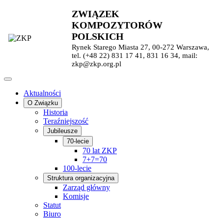
ZWIĄZEK
KOMPOZYTORÓW
POLSKICH
Rynek Starego Miasta 27, 00-272 Warszawa,
tel. (+48 22) 831 17 41, 831 16 34, mail:
zkp@zkp.org.pl
Aktualności
O Związku
Historia
Teraźniejszość
Jubileusze
70-lecie
70 lat ZKP
7+7=70
100-lecie
Struktura organizacyjna
Zarząd główny
Komisje
Statut
Biuro