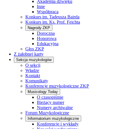
Akademia dźwięku
Inne
Współpraca
Konkurs im. Tadeusza Bairda
Konkurs im. Ks. Prof. Feichta
Nagrody ZKP
Doroczna
Honorowa
Edukacyjna
Głos ZKP
Z żałobnej karty
Sekcja muzykologów
O sekcji
Władze
Kontakt
Komunikaty
Konferencje muzykologiczne ZKP
Musicology Today
O czasopiśmie
Bieżący numer
Numery archiwalne
Forum Muzykologiczne
Informatorium muzykologiczne
Konferencje i wykłady