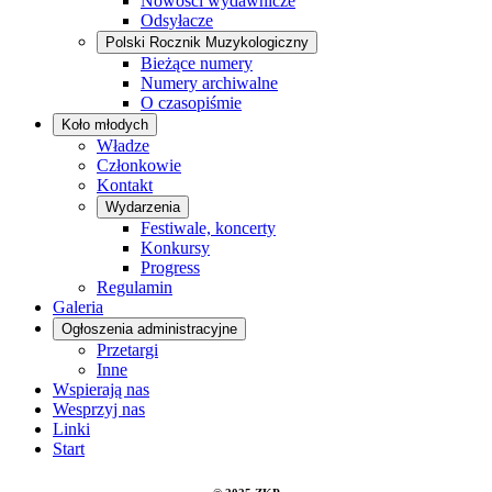
Nowości wydawnicze
Odsyłacze
Polski Rocznik Muzykologiczny
Bieżące numery
Numery archiwalne
O czasopiśmie
Koło młodych
Władze
Członkowie
Kontakt
Wydarzenia
Festiwale, koncerty
Konkursy
Progress
Regulamin
Galeria
Ogłoszenia administracyjne
Przetargi
Inne
Wspierają nas
Wesprzyj nas
Linki
Start