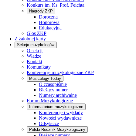
Konkurs im. Ks. Prof. Feichta
Nagrody ZKP
Doroczna
Honorowa
Edukacyjna
Głos ZKP
Z żałobnej karty
Sekcja muzykologów
O sekcji
Władze
Kontakt
Komunikaty
Konferencje muzykologiczne ZKP
Musicology Today
O czasopiśmie
Bieżący numer
Numery archiwalne
Forum Muzykologiczne
Informatorium muzykologiczne
Konferencje i wykłady
Nowości wydawnicze
Odsyłacze
Polski Rocznik Muzykologiczny
Bieżące numery