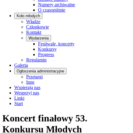
Numery archiwalne
O czasopiśmie
Koło młodych
Władze
Członkowie
Kontakt
Wydarzenia
Festiwale, koncerty
Konkursy
Progress
Regulamin
Galeria
Ogłoszenia administracyjne
Przetargi
Inne
Wspierają nas
Wesprzyj nas
Linki
Start
Koncert finałowy 53.
Konkursu Młodych