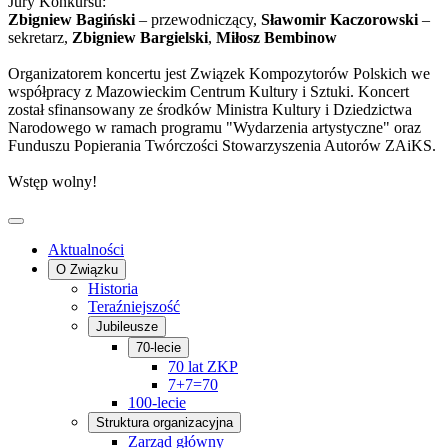
Jury Konkursu:
Zbigniew Bagiński
– przewodniczący,
Sławomir Kaczorowski
–
sekretarz,
Zbigniew Bargielski
,
Miłosz Bembinow
Organizatorem koncertu jest Związek Kompozytorów Polskich we
współpracy z Mazowieckim Centrum Kultury i Sztuki. Koncert
został sfinansowany ze środków Ministra Kultury i Dziedzictwa
Narodowego w ramach programu "Wydarzenia artystyczne" oraz
Funduszu Popierania Twórczości Stowarzyszenia Autorów ZAiKS.
Wstęp wolny!
Aktualności
O Związku
Historia
Teraźniejszość
Jubileusze
70-lecie
70 lat ZKP
7+7=70
100-lecie
Struktura organizacyjna
Zarząd główny