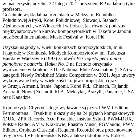
w macierzystej uczelni. 22 lutego 2021 prezydent RP nadał mu tytuł
profesora.
Gościnnie wykładał na uczelniach w Meksyku, Republice
Południowej Afryki, Korei Południowej, Słowacji, Stanach
Zjednoczonych, we Włoszech i w Polsce, jak również podczas
międzynarodowych kursów kompozytorskich w Takefu w Japonii
oraz Seoul International Music Festival w Korei Płd.
Uzyskał nagrody w wielu konkursach kompozytorskich, m.in.
I nagrodę w Konkursie Młodych Kompozytorów im. Tadeusza
Bairda w Warszawie (1997) za utwór
Ferragosto per tromba,
pianoforte e batteria
.
Haiku No. 3
na flet solo otrzymało
wyróżnienie w konkursie The National Flute Association (USA) w
kategorii Newly Published Music Competition w 2021. Jego utwory
wykonywane były w większości krajów europejskich oraz
w Gruzji, Armenii, Iranie, Japonii, Korei Płd., Chinach, Tajlandii,
Australii, Nowej Zelandii, RPA, Meksyku, Brazylii, Panamie, USA
oraz Kanadzie.
Kompozycje Chyrzyńskiego wydawane są przez PWM i Edition
Ferrimontana – Frankfurt, ukazały się na 24 płytach kompaktowych
(DUX, ZPR Records, Acte Préalable, Instytut Sztuki, PWM-DUX,
Polskie Radio, AM w Krakowie, Phasma-Music, PGMaudio, PWM
Edition, Orpheus Classical i Requiem Records) oraz prezentowane
były przez TVP i koreańską KBS, a także radiofonie w Polsce,