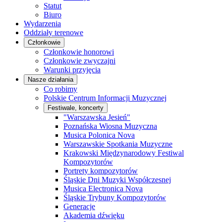
Statut
Biuro
Wydarzenia
Oddziały terenowe
Członkowie
Członkowie honorowi
Członkowie zwyczajni
Warunki przyjęcia
Nasze działania
Co robimy
Polskie Centrum Informacji Muzycznej
Festiwale, koncerty
"Warszawska Jesień"
Poznańska Wiosna Muzyczna
Musica Polonica Nova
Warszawskie Spotkania Muzyczne
Krakowski Międzynarodowy Festiwal
Kompozytorów
Portrety kompozytorów
Śląskie Dni Muzyki Współczesnej
Musica Electronica Nova
Śląskie Trybuny Kompozytorów
Generacje
Akademia dźwięku