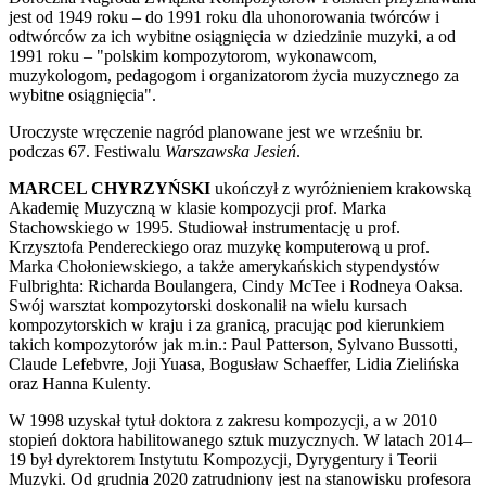
jest od 1949 roku – do 1991 roku dla uhonorowania twórców i
odtwórców za ich wybitne osiągnięcia w dziedzinie muzyki, a od
1991 roku – "polskim kompozytorom, wykonawcom,
muzykologom, pedagogom i organizatorom życia muzycznego za
wybitne osiągnięcia".
Uroczyste wręczenie nagród planowane jest we wrześniu br.
podczas 67. Festiwalu
Warszawska Jesień
.
MARCEL CHYRZYŃSKI
ukończył z wyróżnieniem krakowską
Akademię Muzyczną w klasie kompozycji prof. Marka
Stachowskiego w 1995. Studiował instrumentację u prof.
Krzysztofa Pendereckiego oraz muzykę komputerową u prof.
Marka Chołoniewskiego, a także amerykańskich stypendystów
Fulbrighta: Richarda Boulangera, Cindy McTee i Rodneya Oaksa.
Swój warsztat kompozytorski doskonalił na wielu kursach
kompozytorskich w kraju i za granicą, pracując pod kierunkiem
takich kompozytorów jak m.in.: Paul Patterson, Sylvano Bussotti,
Claude Lefebvre, Joji Yuasa, Bogusław Schaeffer, Lidia Zielińska
oraz Hanna Kulenty.
W 1998 uzyskał tytuł doktora z zakresu kompozycji, a w 2010
stopień doktora habilitowanego sztuk muzycznych. W latach 2014–
19 był dyrektorem Instytutu Kompozycji, Dyrygentury i Teorii
Muzyki. Od grudnia 2020 zatrudniony jest na stanowisku profesora