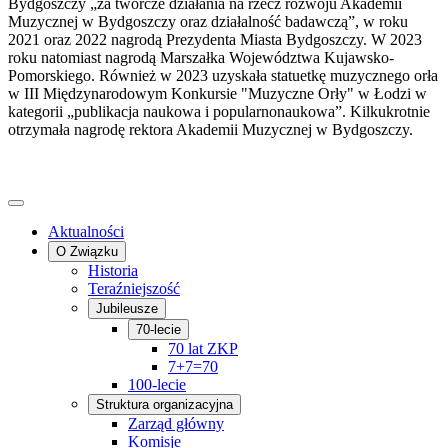
Bydgoszczy „za twórcze działania na rzecz rozwoju Akademii
Muzycznej w Bydgoszczy oraz działalność badawczą”, w roku
2021 oraz 2022 nagrodą Prezydenta Miasta Bydgoszczy. W 2023
roku natomiast nagrodą Marszałka Województwa Kujawsko-
Pomorskiego. Również w 2023 uzyskała statuetkę muzycznego orła
w III Międzynarodowym Konkursie "Muzyczne Orły" w Łodzi w
kategorii „publikacja naukowa i popularnonaukowa”. Kilkukrotnie
otrzymała nagrodę rektora Akademii Muzycznej w Bydgoszczy.
Aktualności
O Związku
Historia
Teraźniejszość
Jubileusze
70-lecie
70 lat ZKP
7+7=70
100-lecie
Struktura organizacyjna
Zarząd główny
Komisje