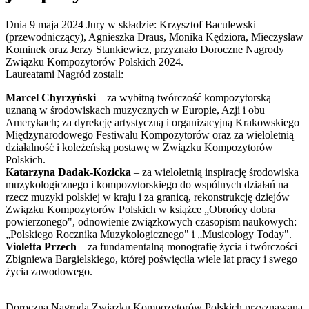
Dnia 9 maja 2024 Jury w składzie: Krzysztof Baculewski
(przewodniczący), Agnieszka Draus, Monika Kędziora, Mieczysław
Kominek oraz Jerzy Stankiewicz, przyznało Doroczne Nagrody
Związku Kompozytorów Polskich 2024.
Laureatami Nagród zostali:
Marcel Chyrzyński
– za wybitną twórczość kompozytorską
uznaną w środowiskach muzycznych w Europie, Azji i obu
Amerykach; za dyrekcję artystyczną i organizacyjną Krakowskiego
Międzynarodowego Festiwalu Kompozytorów oraz za wieloletnią
działalność i koleżeńską postawę w Związku Kompozytorów
Polskich.
Katarzyna Dadak-Kozicka
– za wieloletnią inspirację środowiska
muzykologicznego i kompozytorskiego do wspólnych działań na
rzecz muzyki polskiej w kraju i za granicą, rekonstrukcję dziejów
Związku Kompozytorów Polskich w książce „Obrońcy dobra
powierzonego", odnowienie związkowych czasopism naukowych:
„Polskiego Rocznika Muzykologicznego" i „Musicology Today".
Violetta Przech
– za fundamentalną monografię życia i twórczości
Zbigniewa Bargielskiego, której poświęciła wiele lat pracy i swego
życia zawodowego.
Doroczna Nagroda Związku Kompozytorów Polskich przyznawana