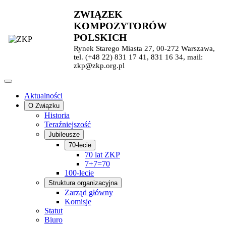
ZWIĄZEK
KOMPOZYTORÓW
POLSKICH
Rynek Starego Miasta 27, 00-272 Warszawa,
tel. (+48 22) 831 17 41, 831 16 34, mail:
zkp@zkp.org.pl
Aktualności
O Związku
Historia
Teraźniejszość
Jubileusze
70-lecie
70 lat ZKP
7+7=70
100-lecie
Struktura organizacyjna
Zarząd główny
Komisje
Statut
Biuro