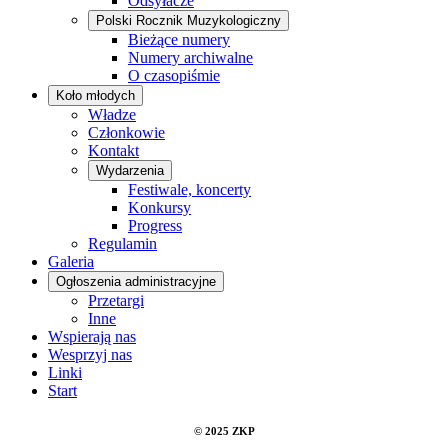
Odsyłacze
Polski Rocznik Muzykologiczny
Bieżące numery
Numery archiwalne
O czasopiśmie
Koło młodych
Władze
Członkowie
Kontakt
Wydarzenia
Festiwale, koncerty
Konkursy
Progress
Regulamin
Galeria
Ogłoszenia administracyjne
Przetargi
Inne
Wspierają nas
Wesprzyj nas
Linki
Start
© 2025 ZKP