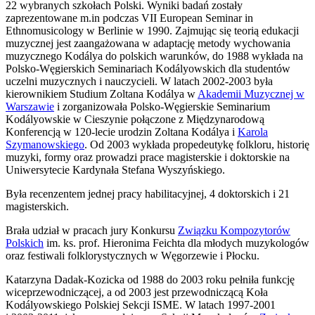
22 wybranych szkołach Polski. Wyniki badań zostały
zaprezentowane m.in podczas VII European Seminar in
Ethnomusicology w Berlinie w 1990. Zajmując się teorią edukacji
muzycznej jest zaangażowana w adaptację metody wychowania
muzycznego Kodálya do polskich warunków, do 1988 wykłada na
Polsko-Węgierskich Seminariach Kodályowskich dla studentów
uczelni muzycznych i nauczycieli. W latach 2002-2003 była
kierownikiem Studium Zoltana Kodálya w
Akademii Muzycznej w
Warszawie
i zorganizowała Polsko-Węgierskie Seminarium
Kodályowskie w Cieszynie połączone z Międzynarodową
Konferencją w 120-lecie urodzin Zoltana Kodálya i
Karola
Szymanowskiego
. Od 2003 wykłada propedeutykę folkloru, historię
muzyki, formy oraz prowadzi prace magisterskie i doktorskie na
Uniwersytecie Kardynała Stefana Wyszyńskiego.
Była recenzentem jednej pracy habilitacyjnej, 4 doktorskich i 21
magisterskich.
Brała udział w pracach jury Konkursu
Związku Kompozytorów
Polskich
im. ks. prof. Hieronima Feichta dla młodych muzykologów
oraz festiwali folklorystycznych w Węgorzewie i Płocku.
Katarzyna Dadak-Kozicka od 1988 do 2003 roku pełniła funkcję
wiceprzewodniczącej, a od 2003 jest przewodniczącą Koła
Kodályowskiego Polskiej Sekcji ISME. W latach 1997-2001