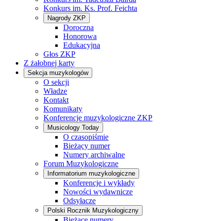
Konkurs im. Ks. Prof. Feichta
Nagrody ZKP
Doroczna
Honorowa
Edukacyjna
Głos ZKP
Z żałobnej karty
Sekcja muzykologów
O sekcji
Władze
Kontakt
Komunikaty
Konferencje muzykologiczne ZKP
Musicology Today
O czasopiśmie
Bieżący numer
Numery archiwalne
Forum Muzykologiczne
Informatorium muzykologiczne
Konferencje i wykłady
Nowości wydawnicze
Odsyłacze
Polski Rocznik Muzykologiczny
Bieżące numery