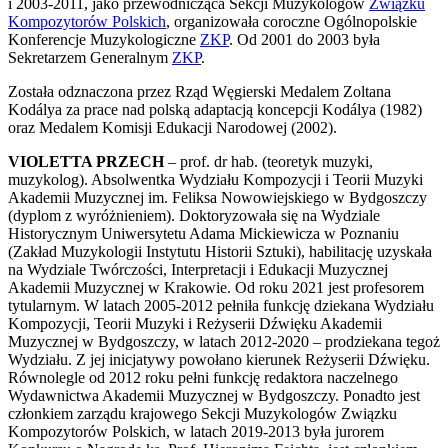
i 2003-2011, jako przewodnicząca Sekcji Muzykologów
Związku
Kompozytorów Polskich
, organizowała coroczne Ogólnopolskie
Konferencje Muzykologiczne
ZKP
. Od 2001 do 2003 była
Sekretarzem Generalnym
ZKP
.
Została odznaczona przez Rząd Węgierski Medalem Zoltana
Kodálya za prace nad polską adaptacją koncepcji Kodálya (1982)
oraz Medalem Komisji Edukacji Narodowej (2002).
VIOLETTA PRZECH
– prof. dr hab. (teoretyk muzyki,
muzykolog). Absolwentka Wydziału Kompozycji i Teorii Muzyki
Akademii Muzycznej im. Feliksa Nowowiejskiego w Bydgoszczy
(dyplom z wyróżnieniem). Doktoryzowała się na Wydziale
Historycznym Uniwersytetu Adama Mickiewicza w Poznaniu
(Zakład Muzykologii Instytutu Historii Sztuki), habilitację uzyskała
na Wydziale Twórczości, Interpretacji i Edukacji Muzycznej
Akademii Muzycznej w Krakowie. Od roku 2021 jest profesorem
tytularnym. W latach 2005-2012 pełniła funkcję dziekana Wydziału
Kompozycji, Teorii Muzyki i Reżyserii Dźwięku Akademii
Muzycznej w Bydgoszczy, w latach 2012-2020 – prodziekana tegoż
Wydziału. Z jej inicjatywy powołano kierunek Reżyserii Dźwięku.
Równolegle od 2012 roku pełni funkcję redaktora naczelnego
Wydawnictwa Akademii Muzycznej w Bydgoszczy. Ponadto jest
członkiem zarządu krajowego Sekcji Muzykologów Związku
Kompozytorów Polskich, w latach 2019-2013 była jurorem