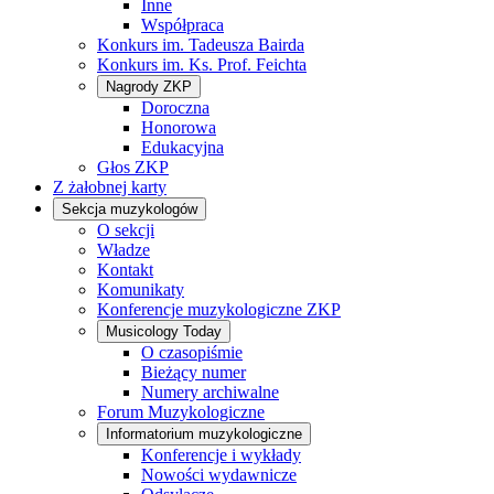
Inne
Współpraca
Konkurs im. Tadeusza Bairda
Konkurs im. Ks. Prof. Feichta
Nagrody ZKP
Doroczna
Honorowa
Edukacyjna
Głos ZKP
Z żałobnej karty
Sekcja muzykologów
O sekcji
Władze
Kontakt
Komunikaty
Konferencje muzykologiczne ZKP
Musicology Today
O czasopiśmie
Bieżący numer
Numery archiwalne
Forum Muzykologiczne
Informatorium muzykologiczne
Konferencje i wykłady
Nowości wydawnicze