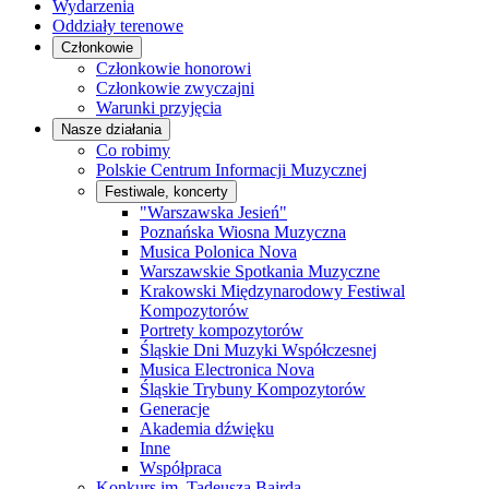
Wydarzenia
Oddziały terenowe
Członkowie
Członkowie honorowi
Członkowie zwyczajni
Warunki przyjęcia
Nasze działania
Co robimy
Polskie Centrum Informacji Muzycznej
Festiwale, koncerty
"Warszawska Jesień"
Poznańska Wiosna Muzyczna
Musica Polonica Nova
Warszawskie Spotkania Muzyczne
Krakowski Międzynarodowy Festiwal
Kompozytorów
Portrety kompozytorów
Śląskie Dni Muzyki Współczesnej
Musica Electronica Nova
Śląskie Trybuny Kompozytorów
Generacje
Akademia dźwięku
Inne
Współpraca
Konkurs im. Tadeusza Bairda