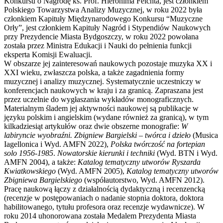
Konkursu o Nagrodę ks. Prof. Hieronima Feichta, jest członkiem
Polskiego Towarzystwa Analizy Muzycznej, w roku 2022 była
członkiem Kapituły Międzynarodowego Konkursu “Muzyczne
Orły”, jest członkiem Kapituły Nagród i Stypendiów Naukowych
przy Prezydencie Miasta Bydgoszczy, w roku 2022 powołana
została przez Ministra Edukacji i Nauki do pełnienia funkcji
eksperta Komisji Ewaluacji.
W obszarze jej zainteresowań naukowych pozostaje muzyka XX i
XXI wieku, zwłaszcza polska, a także zagadnienia formy
muzycznej i analizy muzycznej. Systematycznie uczestniczy w
konferencjach naukowych w kraju i za granicą. Zapraszana jest
przez uczelnie do wygłaszania wykładów monograficznych.
Materialnym śladem jej aktywności naukowej są publikacje w
języku polskim i angielskim (wydane również za granicą), w tym
kilkadziesiąt artykułów oraz dwie obszerne monografie:
W
labiryncie wyobraźni. Zbigniew Bargielski – twórca i dzieło
(Musica
Iagellonica i Wyd. AMFN 2022),
Polska twórczość na fortepian
solo 1956-1985
.
Nowatorskie kierunki i techniki
(Wyd. BTN i Wyd.
AMFN 2004), a także:
Katalog tematyczny utworów Ryszarda
Kwiatkowskiego
(Wyd. AMFN 2005),
Katalog tematyczny utworów
Zbigniewa Bargielskiego
(współautorstwo, Wyd. AMFN 2012).
Pracę naukową łączy z działalnością dydaktyczną i recenzencką
(recenzje w postępowaniach o nadanie stopnia doktora, doktora
habilitowanego, tytułu profesora oraz recenzje wydawnicze). W
roku 2014 uhonorowana została Medalem Prezydenta Miasta