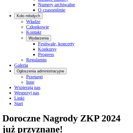
Numery archiwalne
O czasopiśmie
Koło młodych
Władze
Członkowie
Kontakt
Wydarzenia
Festiwale, koncerty
Konkursy
Progress
Regulamin
Galeria
Ogłoszenia administracyjne
Przetargi
Inne
Wspierają nas
Wesprzyj nas
Linki
Start
Doroczne Nagrody ZKP 2024
już przyznane!