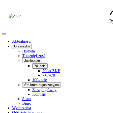
R
Aktualności
O Związku
Historia
Teraźniejszość
Jubileusze
70-lecie
70 lat ZKP
7+7=70
100-lecie
Struktura organizacyjna
Zarząd główny
Komisje
Statut
Biuro
Wydarzenia
Oddziały terenowe