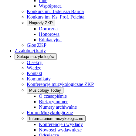
Inne
Współpraca
Konkurs im. Tadeusza Bairda
Konkurs im. Ks. Prof. Feichta
Nagrody ZKP
Doroczna
Honorowa
Edukacyjna
Głos ZKP
Z żałobnej karty
Sekcja muzykologów
O sekcji
Władze
Kontakt
Komunikaty
Konferencje muzykologiczne ZKP
Musicology Today
O czasopiśmie
Bieżący numer
Numery archiwalne
Forum Muzykologiczne
Informatorium muzykologiczne
Konferencje i wykłady
Nowości wydawnicze
Odsyłacze