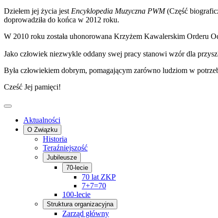
Dziełem jej życia jest
Encyklopedia Muzyczna PWM
(Część biografic
doprowadziła do końca w 2012 roku.
W 2010 roku została uhonorowana Krzyżem Kawalerskim Orderu Odro
Jako człowiek niezwykle oddany swej pracy stanowi wzór dla przys
Była człowiekiem dobrym, pomagającym zarówno ludziom w potrzeb
Cześć Jej pamięci!
Aktualności
O Związku
Historia
Teraźniejszość
Jubileusze
70-lecie
70 lat ZKP
7+7=70
100-lecie
Struktura organizacyjna
Zarząd główny