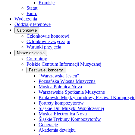
Komisje
Statut
Biuro
Wydarzenia
Oddziały terenowe
Członkowie
Członkowie honorowi
Członkowie zwyczajni
Warunki przyjęcia
Nasze działania
Co robimy
Polskie Centrum Informacji Muzycznej
Festiwale, koncerty
"Warszawska Jesień"
Poznańska Wiosna Muzyczna
Musica Polonica Nova
Warszawskie Spotkania Muzyczne
Krakowski Międzynarodowy Festiwal Kompozyt
Portrety kompozytorów
Śląskie Dni Muzyki Współczesnej
Musica Electronica Nova
Śląskie Trybuny Kompozytorów
Generacje
Akademia dźwięku