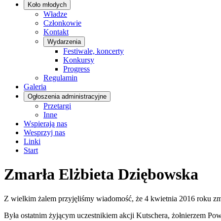
Koło młodych
Władze
Członkowie
Kontakt
Wydarzenia
Festiwale, koncerty
Konkursy
Progress
Regulamin
Galeria
Ogłoszenia administracyjne
Przetargi
Inne
Wspierają nas
Wesprzyj nas
Linki
Start
Zmarła Elżbieta Dziębowska
Z wielkim żalem przyjęliśmy wiadomość, że 4 kwietnia 2016 roku z
Była ostatnim żyjącym uczestnikiem akcji Kutschera, żołnierzem Po