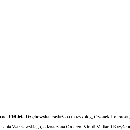
marła
Elżbieta Dziębowska,
zasłużona muzykolog, Członek Honorow
wstania Warszawskiego, odznaczona Orderem Virtuti Militari i Krzyż