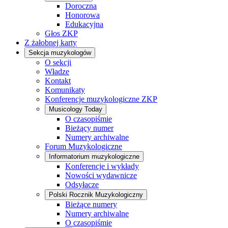
Doroczna
Honorowa
Edukacyjna
Głos ZKP
Z żałobnej karty
Sekcja muzykologów
O sekcji
Władze
Kontakt
Komunikaty
Konferencje muzykologiczne ZKP
Musicology Today
O czasopiśmie
Bieżący numer
Numery archiwalne
Forum Muzykologiczne
Informatorium muzykologiczne
Konferencje i wykłady
Nowości wydawnicze
Odsyłacze
Polski Rocznik Muzykologiczny
Bieżące numery
Numery archiwalne
O czasopiśmie