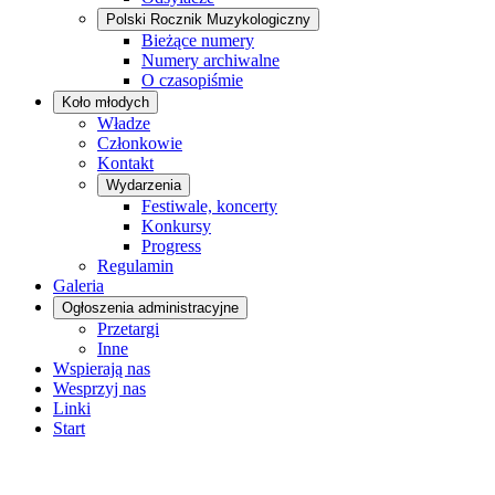
Polski Rocznik Muzykologiczny
Bieżące numery
Numery archiwalne
O czasopiśmie
Koło młodych
Władze
Członkowie
Kontakt
Wydarzenia
Festiwale, koncerty
Konkursy
Progress
Regulamin
Galeria
Ogłoszenia administracyjne
Przetargi
Inne
Wspierają nas
Wesprzyj nas
Linki
Start