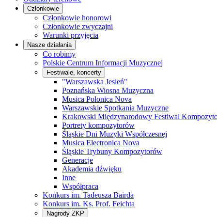
Członkowie
Członkowie honorowi
Członkowie zwyczajni
Warunki przyjęcia
Nasze działania
Co robimy
Polskie Centrum Informacji Muzycznej
Festiwale, koncerty
"Warszawska Jesień"
Poznańska Wiosna Muzyczna
Musica Polonica Nova
Warszawskie Spotkania Muzyczne
Krakowski Międzynarodowy Festiwal Kompozyt
Portrety kompozytorów
Śląskie Dni Muzyki Współczesnej
Musica Electronica Nova
Śląskie Trybuny Kompozytorów
Generacje
Akademia dźwięku
Inne
Współpraca
Konkurs im. Tadeusza Bairda
Konkurs im. Ks. Prof. Feichta
Nagrody ZKP