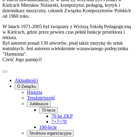
Kielcach Mirosław Niziurski, kompozytor, pedagog, krytyk i
dziennikarz muzyczny, członek Związku Kompozytorów Polskich
od 1960 roku.
W latach 1971-2005 był związany z Wyższą Szkołą Pedagogiczną
w Kielcach, gdzie przez pewien czas pełnił funkcje prorektora i
rektora.
Był autorem ponad 130 utworów, pisał także muzykę do sztuk
teatralnych. Jest autorem wielokrotnie wznawianego podręcznika
"Harmonia".
Cześć Jego pamięci!
Aktualności
O Związku
Historia
Teraźniejszość
Jubileusze
70-lecie
70 lat ZKP
7+7=70
100-lecie
Struktura organizacyjna