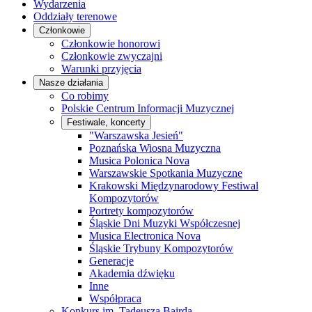
Wydarzenia
Oddziały terenowe
Członkowie
Członkowie honorowi
Członkowie zwyczajni
Warunki przyjęcia
Nasze działania
Co robimy
Polskie Centrum Informacji Muzycznej
Festiwale, koncerty
"Warszawska Jesień"
Poznańska Wiosna Muzyczna
Musica Polonica Nova
Warszawskie Spotkania Muzyczne
Krakowski Międzynarodowy Festiwal
Kompozytorów
Portrety kompozytorów
Śląskie Dni Muzyki Współczesnej
Musica Electronica Nova
Śląskie Trybuny Kompozytorów
Generacje
Akademia dźwięku
Inne
Współpraca
Konkurs im. Tadeusza Bairda