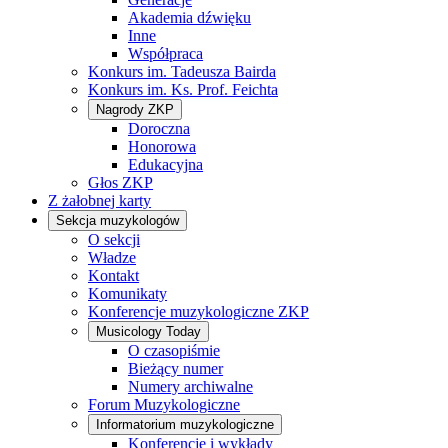
Akademia dźwięku
Inne
Współpraca
Konkurs im. Tadeusza Bairda
Konkurs im. Ks. Prof. Feichta
Nagrody ZKP
Doroczna
Honorowa
Edukacyjna
Głos ZKP
Z żałobnej karty
Sekcja muzykologów
O sekcji
Władze
Kontakt
Komunikaty
Konferencje muzykologiczne ZKP
Musicology Today
O czasopiśmie
Bieżący numer
Numery archiwalne
Forum Muzykologiczne
Informatorium muzykologiczne
Konferencje i wykłady