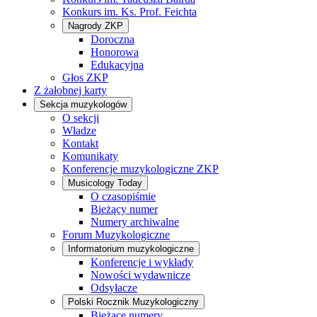
Konkurs im. Ks. Prof. Feichta
Nagrody ZKP
Doroczna
Honorowa
Edukacyjna
Głos ZKP
Z żałobnej karty
Sekcja muzykologów
O sekcji
Władze
Kontakt
Komunikaty
Konferencje muzykologiczne ZKP
Musicology Today
O czasopiśmie
Bieżący numer
Numery archiwalne
Forum Muzykologiczne
Informatorium muzykologiczne
Konferencje i wykłady
Nowości wydawnicze
Odsyłacze
Polski Rocznik Muzykologiczny
Bieżące numery