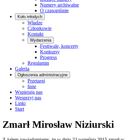
Numery archiwalne
O czasopiśmie
Koło młodych
Władze
Członkowie
Kontakt
Wydarzenia
Festiwale, koncerty
Konkursy
Progress
Regulamin
Galeria
Ogłoszenia administracyjne
Przetargi
Inne
Wspierają nas
Wesprzyj nas
Linki
Start
Zmarł Mirosław Niziurski
Z żalem zawiadamiamy, że w dniu 22 września 2015 zmarł w