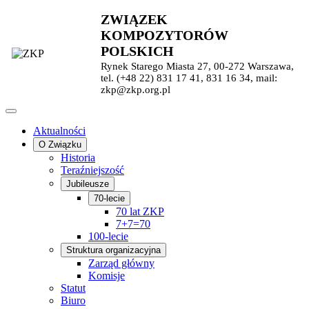
ZWIĄZEK
KOMPOZYTORÓW
POLSKICH
Rynek Starego Miasta 27, 00-272 Warszawa,
tel. (+48 22) 831 17 41, 831 16 34, mail:
zkp@zkp.org.pl
Aktualności
O Związku
Historia
Teraźniejszość
Jubileusze
70-lecie
70 lat ZKP
7+7=70
100-lecie
Struktura organizacyjna
Zarząd główny
Komisje
Statut
Biuro