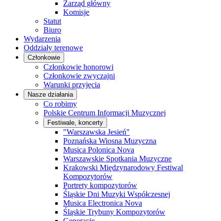
Zarząd główny
Komisje
Statut
Biuro
Wydarzenia
Oddziały terenowe
Członkowie
Członkowie honorowi
Członkowie zwyczajni
Warunki przyjęcia
Nasze działania
Co robimy
Polskie Centrum Informacji Muzycznej
Festiwale, koncerty
"Warszawska Jesień"
Poznańska Wiosna Muzyczna
Musica Polonica Nova
Warszawskie Spotkania Muzyczne
Krakowski Międzynarodowy Festiwal
Kompozytorów
Portrety kompozytorów
Śląskie Dni Muzyki Współczesnej
Musica Electronica Nova
Śląskie Trybuny Kompozytorów
Generacje