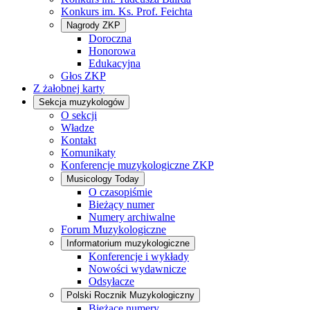
Konkurs im. Ks. Prof. Feichta
Nagrody ZKP
Doroczna
Honorowa
Edukacyjna
Głos ZKP
Z żałobnej karty
Sekcja muzykologów
O sekcji
Władze
Kontakt
Komunikaty
Konferencje muzykologiczne ZKP
Musicology Today
O czasopiśmie
Bieżący numer
Numery archiwalne
Forum Muzykologiczne
Informatorium muzykologiczne
Konferencje i wykłady
Nowości wydawnicze
Odsyłacze
Polski Rocznik Muzykologiczny
Bieżące numery