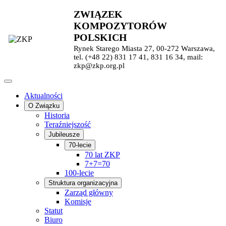
ZWIĄZEK
KOMPOZYTORÓW
POLSKICH
Rynek Starego Miasta 27, 00-272 Warszawa,
tel. (+48 22) 831 17 41, 831 16 34, mail:
zkp@zkp.org.pl
Aktualności
O Związku
Historia
Teraźniejszość
Jubileusze
70-lecie
70 lat ZKP
7+7=70
100-lecie
Struktura organizacyjna
Zarząd główny
Komisje
Statut
Biuro