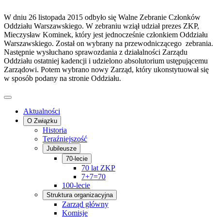
W dniu 26 listopada 2015 odbyło się Walne Zebranie Członków
Oddziału Warszawskiego. W zebraniu wziął udział prezes ZKP,
Mieczysław Kominek, który jest jednocześnie członkiem Oddziału
Warszawskiego. Został on wybrany na przewodniczącego zebrania.
Następnie wysłuchano sprawozdania z działalności Zarządu
Oddziału ostatniej kadencji i udzielono absolutorium ustępującemu
Zarządowi. Potem wybrano nowy Zarząd, który ukonstytuował się
w sposób podany na stronie Oddziału.
Aktualności
O Związku
Historia
Teraźniejszość
Jubileusze
70-lecie
70 lat ZKP
7+7=70
100-lecie
Struktura organizacyjna
Zarząd główny
Komisje