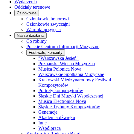
Wydarzenia
Oddziały terenowe
Członkowie
Członkowie honorowi
Członkowie zwyczajni
Warunki przyjęcia
Nasze działania
Co robimy
Polskie Centrum Informacji Muzycznej
Festiwale, koncerty
"Warszawska Jesień"
Poznańska Wiosna Muzyczna
Musica Polonica Nova
Warszawskie Spotkania Muzyczne
Krakowski Międzynarodowy Festiwal
Kompozytorów
Portrety kompozytorów
Śląskie Dni Muzyki Współczesnej
Musica Electronica Nova
Śląskie Trybuny Kompozytorów
Generacje
Akademia dźwięku
Inne
Współpraca
Konkurs im. Tadeusza Bairda