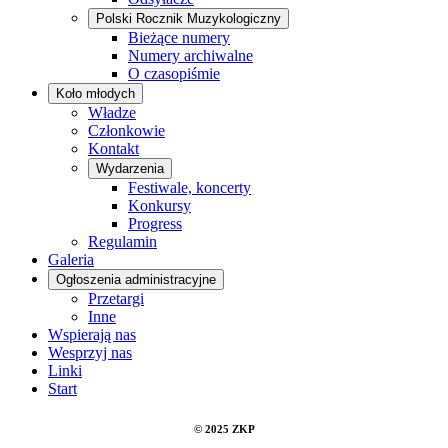
Polski Rocznik Muzykologiczny
Bieżące numery
Numery archiwalne
O czasopiśmie
Koło młodych
Władze
Członkowie
Kontakt
Wydarzenia
Festiwale, koncerty
Konkursy
Progress
Regulamin
Galeria
Ogłoszenia administracyjne
Przetargi
Inne
Wspierają nas
Wesprzyj nas
Linki
Start
© 2025 ZKP