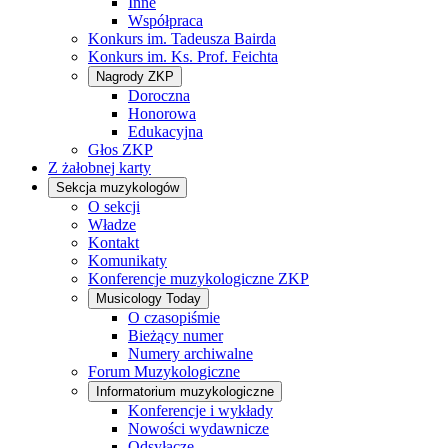
Inne
Współpraca
Konkurs im. Tadeusza Bairda
Konkurs im. Ks. Prof. Feichta
Nagrody ZKP
Doroczna
Honorowa
Edukacyjna
Głos ZKP
Z żałobnej karty
Sekcja muzykologów
O sekcji
Władze
Kontakt
Komunikaty
Konferencje muzykologiczne ZKP
Musicology Today
O czasopiśmie
Bieżący numer
Numery archiwalne
Forum Muzykologiczne
Informatorium muzykologiczne
Konferencje i wykłady
Nowości wydawnicze
Odsyłacze