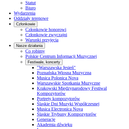
Statut
Biuro
Wydarzenia
Oddziały terenowe
Członkowie
Członkowie honorowi
Członkowie zwyczajni
Warunki przyjęcia
Nasze działania
Co robimy
Polskie Centrum Informacji Muzycznej
Festiwale, koncerty
"Warszawska Jesień"
Poznańska Wiosna Muzyczna
Musica Polonica Nova
Warszawskie Spotkania Muzyczne
Krakowski Międzynarodowy Festiwal
Kompozytorów
Portrety kompozytorów
Śląskie Dni Muzyki Współczesnej
Musica Electronica Nova
Śląskie Trybuny Kompozytorów
Generacje
Akademia dźwięku