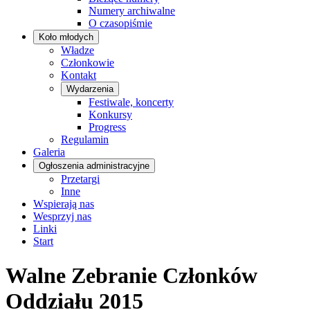
Numery archiwalne
O czasopiśmie
Koło młodych
Władze
Członkowie
Kontakt
Wydarzenia
Festiwale, koncerty
Konkursy
Progress
Regulamin
Galeria
Ogłoszenia administracyjne
Przetargi
Inne
Wspierają nas
Wesprzyj nas
Linki
Start
Walne Zebranie Członków
Oddziału 2015