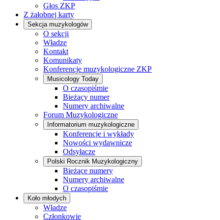
Głos ZKP
Z żałobnej karty
Sekcja muzykologów
O sekcji
Władze
Kontakt
Komunikaty
Konferencje muzykologiczne ZKP
Musicology Today
O czasopiśmie
Bieżący numer
Numery archiwalne
Forum Muzykologiczne
Informatorium muzykologiczne
Konferencje i wykłady
Nowości wydawnicze
Odsyłacze
Polski Rocznik Muzykologiczny
Bieżące numery
Numery archiwalne
O czasopiśmie
Koło młodych
Władze
Członkowie