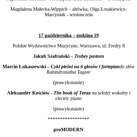
Magdalena Małecka-Wippich – altówka, Olga Łosakiewicz-
Marcyniak - wiolonczela
17 października – godzina 19
Polskie Wydawnictwo Muzyczne, Warszawa, ul. Fredry 8
Jakub Szafrański –
Trobey pastora
Marcin Łukaszewski –
Cykl pieśni na 6 głosów i fortepian
do słów
Rabindranatha Tagore
(prawykonanie)
Aleksander Kościów -
The book of Teraa
na sekstet wokalny i
electric piano
(prawykonanie)
*****************
proMODERN