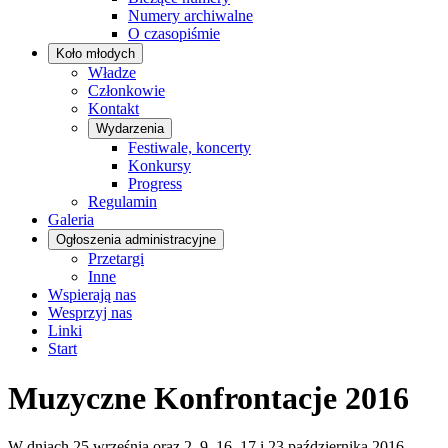
Numery archiwalne
O czasopiśmie
Koło młodych
Władze
Członkowie
Kontakt
Wydarzenia
Festiwale, koncerty
Konkursy
Progress
Regulamin
Galeria
Ogłoszenia administracyjne
Przetargi
Inne
Wspierają nas
Wesprzyj nas
Linki
Start
Muzyczne Konfrontacje 2016
W dniach 25 września oraz 2, 9, 16, 17 i 23 października 2016