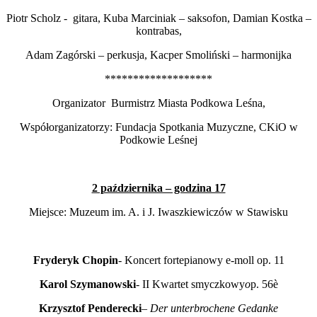
Piotr Scholz - gitara, Kuba Marciniak – saksofon, Damian Kostka –
kontrabas,
Adam Zagórski – perkusja, Kacper Smoliński – harmonijka
*******************
Organizator Burmistrz Miasta Podkowa Leśna,
Współorganizatorzy: Fundacja Spotkania Muzyczne, CKiO w
Podkowie Leśnej
2 października – godzina 17
Miejsce: Muzeum im. A. i J. Iwaszkiewiczów w Stawisku
Fryderyk Chopin
- Koncert fortepianowy e-moll op. 11
Karol Szymanowski
- II Kwartet smyczkowy
o
p. 56è
Krzysztof Penderecki
–
Der unterbrochene Gedanke