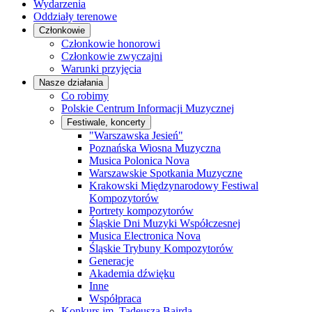
Wydarzenia
Oddziały terenowe
Członkowie
Członkowie honorowi
Członkowie zwyczajni
Warunki przyjęcia
Nasze działania
Co robimy
Polskie Centrum Informacji Muzycznej
Festiwale, koncerty
"Warszawska Jesień"
Poznańska Wiosna Muzyczna
Musica Polonica Nova
Warszawskie Spotkania Muzyczne
Krakowski Międzynarodowy Festiwal
Kompozytorów
Portrety kompozytorów
Śląskie Dni Muzyki Współczesnej
Musica Electronica Nova
Śląskie Trybuny Kompozytorów
Generacje
Akademia dźwięku
Inne
Współpraca
Konkurs im. Tadeusza Bairda