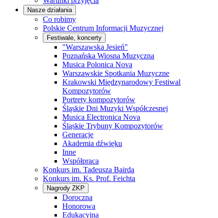
Warunki przyjęcia
Nasze działania
Co robimy
Polskie Centrum Informacji Muzycznej
Festiwale, koncerty
"Warszawska Jesień"
Poznańska Wiosna Muzyczna
Musica Polonica Nova
Warszawskie Spotkania Muzyczne
Krakowski Międzynarodowy Festiwal
Kompozytorów
Portrety kompozytorów
Śląskie Dni Muzyki Współczesnej
Musica Electronica Nova
Śląskie Trybuny Kompozytorów
Generacje
Akademia dźwięku
Inne
Współpraca
Konkurs im. Tadeusza Bairda
Konkurs im. Ks. Prof. Feichta
Nagrody ZKP
Doroczna
Honorowa
Edukacyjna