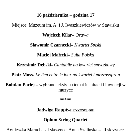
16 października – godzina 17
Miejsce: Muzeum im. A. i J. Iwaszkiewiczów w Stawisku
Wojciech Kilar
–
Orawa
Sławomir Czarnecki
–
Kwartet Spiski
Maciej Małecki
–
Suita Polska
Krzesimir Dębski
-
Cantabile na kwartet smyczkowy
Piotr Moss
-
Le lien entre le jour na kwartet i mezzosopran
Bohdan Pociej –
wybrane teksty na temat inspiracji i inwencji w
muzyce
*****
Jadwiga Rapp
è
–
mezzosopran
Opium String Quartet
Agnieszka Marucha - I skrzypce, Anna Szalińska – II skrzypce,