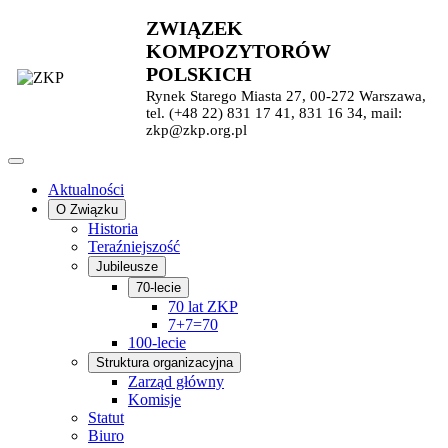
ZWIĄZEK
KOMPOZYTORÓW
POLSKICH
Rynek Starego Miasta 27, 00-272 Warszawa,
tel. (+48 22) 831 17 41, 831 16 34, mail:
zkp@zkp.org.pl
Aktualności
O Związku
Historia
Teraźniejszość
Jubileusze
70-lecie
70 lat ZKP
7+7=70
100-lecie
Struktura organizacyjna
Zarząd główny
Komisje
Statut
Biuro