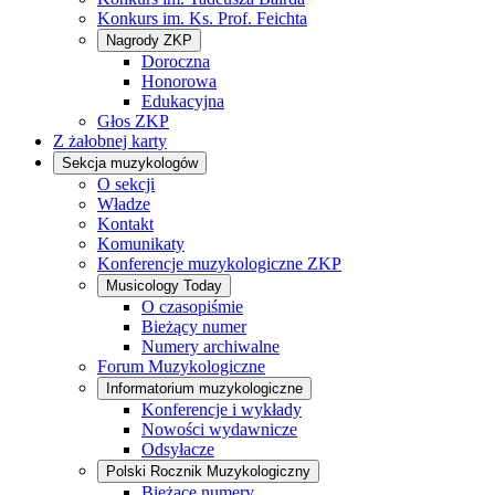
Konkurs im. Ks. Prof. Feichta
Nagrody ZKP
Doroczna
Honorowa
Edukacyjna
Głos ZKP
Z żałobnej karty
Sekcja muzykologów
O sekcji
Władze
Kontakt
Komunikaty
Konferencje muzykologiczne ZKP
Musicology Today
O czasopiśmie
Bieżący numer
Numery archiwalne
Forum Muzykologiczne
Informatorium muzykologiczne
Konferencje i wykłady
Nowości wydawnicze
Odsyłacze
Polski Rocznik Muzykologiczny
Bieżące numery