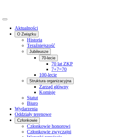
Aktualności
O Związku
Historia
Teraźniejszość
Jubileusze
70-lecie
70 lat ZKP
7+7=70
100-lecie
Struktura organizacyjna
Zarząd główny
Komisje
Statut
Biuro
Wydarzenia
Oddziały terenowe
Członkowie
Członkowie honorowi
Członkowie zwyczajni