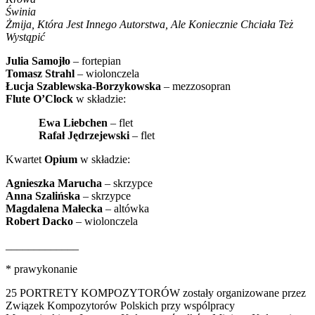
Świnia
Żmija, Która Jest Innego Autorstwa, Ale Koniecznie Chciała Też
Wystąpić
Julia Samojło
– fortepian
Tomasz Strahl
– wiolonczela
Łucja Szablewska-Borzykowska
– mezzosopran
Flute O’Clock
w składzie:
Ewa Liebchen
– flet
Rafał Jędrzejewski
– flet
Kwartet
Opium
w składzie:
Agnieszka Marucha
– skrzypce
Anna Szalińska
– skrzypce
Magdalena Małecka
– altówka
Robert Dacko
– wiolonczela
­­­­­­­­­­­­­­­­_____________
* prawykonanie
25 PORTRETY KOMPOZYTORÓW zostały organizowane przez
Związek Kompozytorów Polskich przy wspólpracy