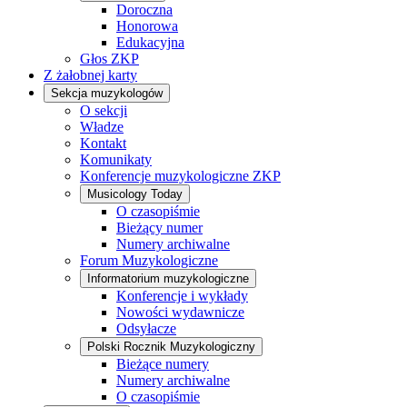
Doroczna
Honorowa
Edukacyjna
Głos ZKP
Z żałobnej karty
Sekcja muzykologów
O sekcji
Władze
Kontakt
Komunikaty
Konferencje muzykologiczne ZKP
Musicology Today
O czasopiśmie
Bieżący numer
Numery archiwalne
Forum Muzykologiczne
Informatorium muzykologiczne
Konferencje i wykłady
Nowości wydawnicze
Odsyłacze
Polski Rocznik Muzykologiczny
Bieżące numery
Numery archiwalne
O czasopiśmie