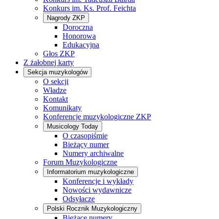
Konkurs im. Ks. Prof. Feichta
Nagrody ZKP
Doroczna
Honorowa
Edukacyjna
Głos ZKP
Z żałobnej karty
Sekcja muzykologów
O sekcji
Władze
Kontakt
Komunikaty
Konferencje muzykologiczne ZKP
Musicology Today
O czasopiśmie
Bieżący numer
Numery archiwalne
Forum Muzykologiczne
Informatorium muzykologiczne
Konferencje i wykłady
Nowości wydawnicze
Odsyłacze
Polski Rocznik Muzykologiczny
Bieżące numery