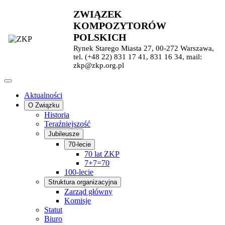
ZWIĄZEK
KOMPOZYTORÓW
POLSKICH
Rynek Starego Miasta 27, 00-272 Warszawa,
tel. (+48 22) 831 17 41, 831 16 34, mail:
zkp@zkp.org.pl
Aktualności
O Związku
Historia
Teraźniejszość
Jubileusze
70-lecie
70 lat ZKP
7+7=70
100-lecie
Struktura organizacyjna
Zarząd główny
Komisje
Statut
Biuro