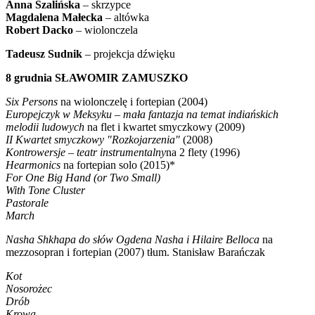
Anna Szalińska
– skrzypce
Magdalena Małecka
– altówka
Robert Dacko
– wiolonczela
Tadeusz Sudnik
– projekcja dźwięku
8 grudnia SŁAWOMIR ZAMUSZKO
Six Persons
na wiolonczelę i fortepian (2004)
Europejczyk w Meksyku – mała fantazja na temat indiańskich
melodii ludowych
na flet i kwartet smyczkowy (2009)
II Kwartet smyczkowy "Rozkojarzenia"
(2008)
Kontrowersje – teatr instrumentalny
na 2 flety (1996)
Hearmonics
na fortepian solo (2015)*
For One Big Hand (or Two Small)
With Tone Cluster
Pastorale
March
Nasha Shkhapa
do słów Ogdena Nasha i Hilaire Belloca
na
mezzosopran i fortepian (2007) tłum. Stanisław Barańczak
Kot
Nosorożec
Drób
Krowa