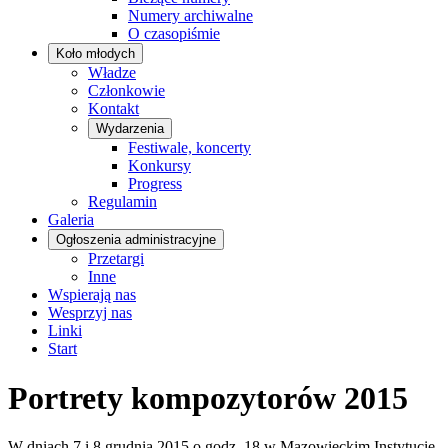
Numery archiwalne
O czasopiśmie
Koło młodych
Władze
Członkowie
Kontakt
Wydarzenia
Festiwale, koncerty
Konkursy
Progress
Regulamin
Galeria
Ogłoszenia administracyjne
Przetargi
Inne
Wspierają nas
Wesprzyj nas
Linki
Start
Portrety kompozytorów 2015
W dniach 7 i 8 grudnia 2015 o godz. 18 w Mazowieckim Instytucie