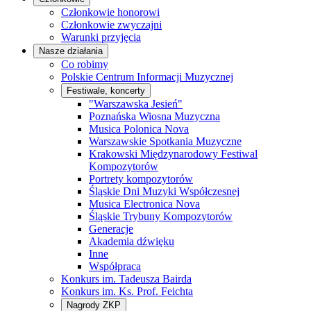
Członkowie honorowi
Członkowie zwyczajni
Warunki przyjęcia
Nasze działania
Co robimy
Polskie Centrum Informacji Muzycznej
Festiwale, koncerty
"Warszawska Jesień"
Poznańska Wiosna Muzyczna
Musica Polonica Nova
Warszawskie Spotkania Muzyczne
Krakowski Międzynarodowy Festiwal
Kompozytorów
Portrety kompozytorów
Śląskie Dni Muzyki Współczesnej
Musica Electronica Nova
Śląskie Trybuny Kompozytorów
Generacje
Akademia dźwięku
Inne
Współpraca
Konkurs im. Tadeusza Bairda
Konkurs im. Ks. Prof. Feichta
Nagrody ZKP