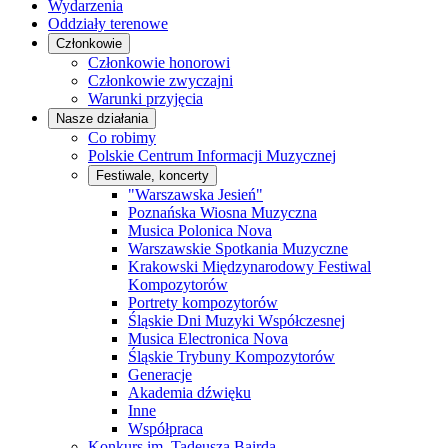
Wydarzenia
Oddziały terenowe
Członkowie
Członkowie honorowi
Członkowie zwyczajni
Warunki przyjęcia
Nasze działania
Co robimy
Polskie Centrum Informacji Muzycznej
Festiwale, koncerty
"Warszawska Jesień"
Poznańska Wiosna Muzyczna
Musica Polonica Nova
Warszawskie Spotkania Muzyczne
Krakowski Międzynarodowy Festiwal
Kompozytorów
Portrety kompozytorów
Śląskie Dni Muzyki Współczesnej
Musica Electronica Nova
Śląskie Trybuny Kompozytorów
Generacje
Akademia dźwięku
Inne
Współpraca
Konkurs im. Tadeusza Bairda