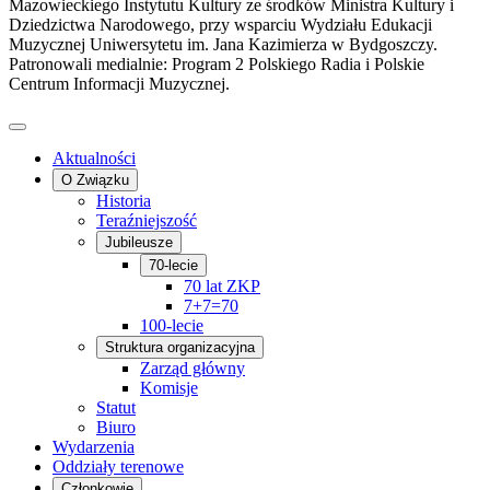
Mazowieckiego Instytutu Kultury ze środków Ministra Kultury i
Dziedzictwa Narodowego, przy wsparciu Wydziału Edukacji
Muzycznej Uniwersytetu im. Jana Kazimierza w Bydgoszczy.
Patronowali medialnie: Program 2 Polskiego Radia i Polskie
Centrum Informacji Muzycznej.
Aktualności
O Związku
Historia
Teraźniejszość
Jubileusze
70-lecie
70 lat ZKP
7+7=70
100-lecie
Struktura organizacyjna
Zarząd główny
Komisje
Statut
Biuro
Wydarzenia
Oddziały terenowe
Członkowie