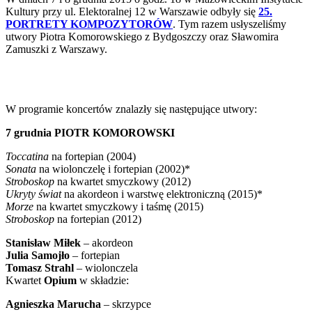
Kultury przy ul. Elektoralnej 12 w Warszawie odbyły się
25.
PORTRETY KOMPOZYTORÓW
. Tym razem usłyszeliśmy
utwory Piotra Komorowskiego z Bydgoszczy oraz Sławomira
Zamuszki z Warszawy.
W programie koncertów znalazły się następujące utwory:
7 grudnia PIOTR KOMOROWSKI
Toccatina
na fortepian (2004)
Sonata
na wiolonczelę i fortepian (2002)*
Stroboskop
na kwartet smyczkowy (2012)
Ukryty świat
na akordeon i warstwę elektroniczną (2015)*
Morze
na kwartet smyczkowy i taśmę (2015)
Stroboskop
na fortepian (2012)
Stanisław Miłek
– akordeon
Julia Samojło
– fortepian
Tomasz Strahl
– wiolonczela
Kwartet
Opium
w składzie:
Agnieszka Marucha
– skrzypce