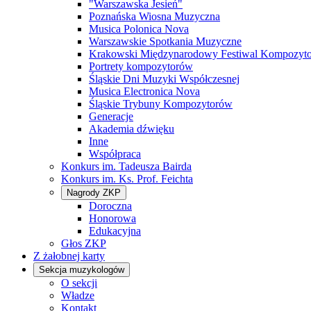
"Warszawska Jesień"
Poznańska Wiosna Muzyczna
Musica Polonica Nova
Warszawskie Spotkania Muzyczne
Krakowski Międzynarodowy Festiwal Kompozyt
Portrety kompozytorów
Śląskie Dni Muzyki Współczesnej
Musica Electronica Nova
Śląskie Trybuny Kompozytorów
Generacje
Akademia dźwięku
Inne
Współpraca
Konkurs im. Tadeusza Bairda
Konkurs im. Ks. Prof. Feichta
Nagrody ZKP
Doroczna
Honorowa
Edukacyjna
Głos ZKP
Z żałobnej karty
Sekcja muzykologów
O sekcji
Władze
Kontakt