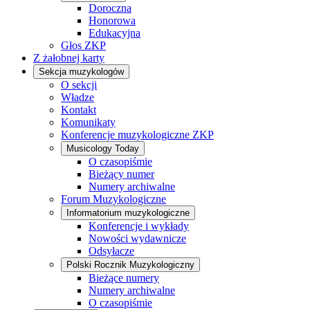
Doroczna
Honorowa
Edukacyjna
Głos ZKP
Z żałobnej karty
Sekcja muzykologów
O sekcji
Władze
Kontakt
Komunikaty
Konferencje muzykologiczne ZKP
Musicology Today
O czasopiśmie
Bieżący numer
Numery archiwalne
Forum Muzykologiczne
Informatorium muzykologiczne
Konferencje i wykłady
Nowości wydawnicze
Odsyłacze
Polski Rocznik Muzykologiczny
Bieżące numery
Numery archiwalne
O czasopiśmie