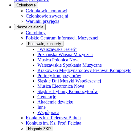
Członkowie
Członkowie honorowi
Członkowie zwyczajni
Warunki przyjęcia
Nasze działania
Co robimy
Polskie Centrum Informacji Muzycznej
Festiwale, koncerty
"Warszawska Jesień"
Poznańska Wiosna Muzyczna
Musica Polonica Nova
Warszawskie Spotkania Muzyczne
Krakowski Międzynarodowy Festiwal Kompozyt
Portrety kompozytorów
Śląskie Dni Muzyki Współczesnej
Musica Electronica Nova
Śląskie Trybuny Kompozytorów
Generacje
Akademia dźwięku
Inne
Współpraca
Konkurs im. Tadeusza Bairda
Konkurs im. Ks. Prof. Feichta
Nagrody ZKP