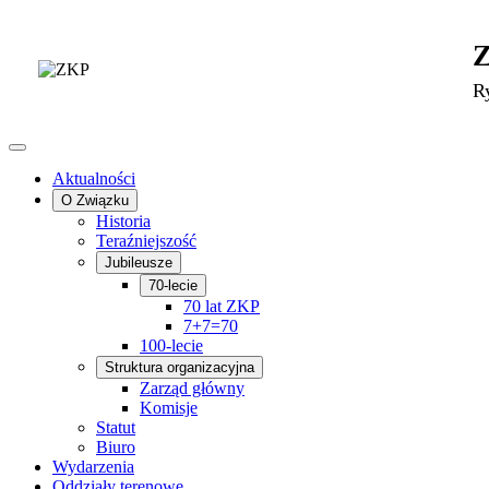
R
Aktualności
O Związku
Historia
Teraźniejszość
Jubileusze
70-lecie
70 lat ZKP
7+7=70
100-lecie
Struktura organizacyjna
Zarząd główny
Komisje
Statut
Biuro
Wydarzenia
Oddziały terenowe