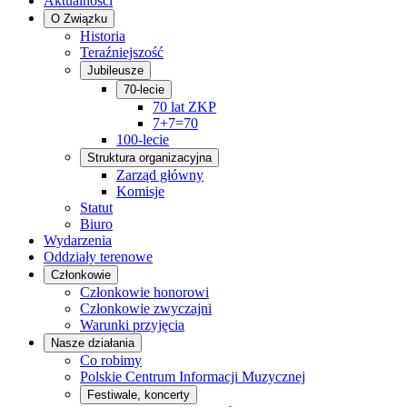
Aktualności
O Związku
Historia
Teraźniejszość
Jubileusze
70-lecie
70 lat ZKP
7+7=70
100-lecie
Struktura organizacyjna
Zarząd główny
Komisje
Statut
Biuro
Wydarzenia
Oddziały terenowe
Członkowie
Członkowie honorowi
Członkowie zwyczajni
Warunki przyjęcia
Nasze działania
Co robimy
Polskie Centrum Informacji Muzycznej
Festiwale, koncerty