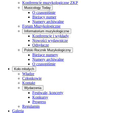
Konferencje muzykologiczne ZKP
Musicology Today
O czasopiśmie
Bieżący numer
Numery archiwalne
Forum Muzykologiczne
Informatorium muzykologiczne
Konferencje i wykłady
Nowości wydawnicze
Odsyłacze
Polski Rocznik Muzykologiczny
Bieżące numery
Numery archiwalne
O czasopiśmie
Koło młodych
Władze
Członkowie
Kontakt
Wydarzenia
Festiwale, koncerty
Konkursy
Progress
Regulamin
Galeria