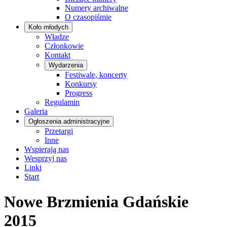
Numery archiwalne
O czasopiśmie
Koło młodych
Władze
Członkowie
Kontakt
Wydarzenia
Festiwale, koncerty
Konkursy
Progress
Regulamin
Galeria
Ogłoszenia administracyjne
Przetargi
Inne
Wspierają nas
Wesprzyj nas
Linki
Start
Nowe Brzmienia Gdańskie
2015