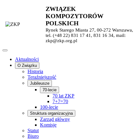
ZWIĄZEK
KOMPOZYTORÓW
POLSKICH
Rynek Starego Miasta 27, 00-272 Warszawa,
tel. (+48 22) 831 17 41, 831 16 34, mail:
zkp@zkp.org.pl
Aktualności
O Związku
Historia
Teraźniejszość
Jubileusze
70-lecie
70 lat ZKP
7+7=70
100-lecie
Struktura organizacyjna
Zarząd główny
Komisje
Statut
Biuro