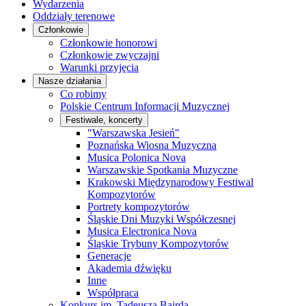
Wydarzenia
Oddziały terenowe
Członkowie
Członkowie honorowi
Członkowie zwyczajni
Warunki przyjęcia
Nasze działania
Co robimy
Polskie Centrum Informacji Muzycznej
Festiwale, koncerty
"Warszawska Jesień"
Poznańska Wiosna Muzyczna
Musica Polonica Nova
Warszawskie Spotkania Muzyczne
Krakowski Międzynarodowy Festiwal
Kompozytorów
Portrety kompozytorów
Śląskie Dni Muzyki Współczesnej
Musica Electronica Nova
Śląskie Trybuny Kompozytorów
Generacje
Akademia dźwięku
Inne
Współpraca
Konkurs im. Tadeusza Bairda