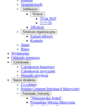
Historia
Teraźniejszość
Jubileusze
70-lecie
70 lat ZKP
7+7=70
100-lecie
Struktura organizacyjna
Zarząd główny
Komisje
Statut
Biuro
Wydarzenia
Oddziały terenowe
Członkowie
Członkowie honorowi
Członkowie zwyczajni
Warunki przyjęcia
Nasze działania
Co robimy
Polskie Centrum Informacji Muzycznej
Festiwale, koncerty
"Warszawska Jesień"
Poznańska Wiosna Muzyczna