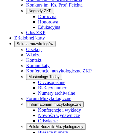
Konkurs im. Ks. Prof. Feichta
Nagrody ZKP
Doroczna
Honorowa
Edukacyjna
Głos ZKP
Z żałobnej karty
Sekcja muzykologów
O sekcji
Władze
Kontakt
Komunikaty
Konferencje muzykologiczne ZKP
Musicology Today
O czasopiśmie
Bieżący numer
Numery archiwalne
Forum Muzykologiczne
Informatorium muzykologiczne
Konferencje i wykłady
Nowości wydawnicze
Odsyłacze
Polski Rocznik Muzykologiczny
Bieżące numery