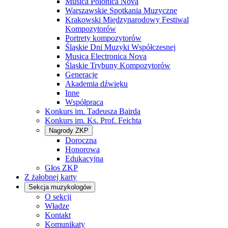
Musica Polonica Nova
Warszawskie Spotkania Muzyczne
Krakowski Międzynarodowy Festiwal
Kompozytorów
Portrety kompozytorów
Śląskie Dni Muzyki Współczesnej
Musica Electronica Nova
Śląskie Trybuny Kompozytorów
Generacje
Akademia dźwięku
Inne
Współpraca
Konkurs im. Tadeusza Bairda
Konkurs im. Ks. Prof. Feichta
Nagrody ZKP
Doroczna
Honorowa
Edukacyjna
Głos ZKP
Z żałobnej karty
Sekcja muzykologów
O sekcji
Władze
Kontakt
Komunikaty