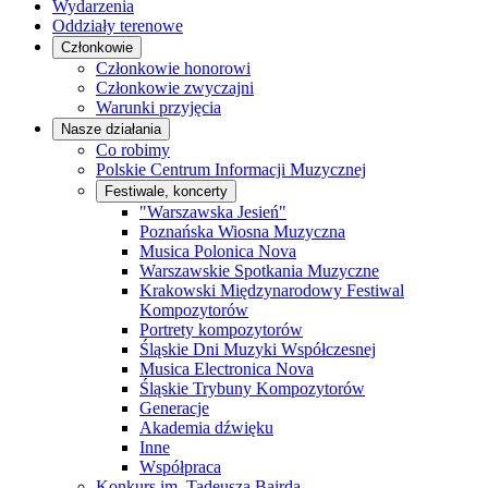
Wydarzenia
Oddziały terenowe
Członkowie
Członkowie honorowi
Członkowie zwyczajni
Warunki przyjęcia
Nasze działania
Co robimy
Polskie Centrum Informacji Muzycznej
Festiwale, koncerty
"Warszawska Jesień"
Poznańska Wiosna Muzyczna
Musica Polonica Nova
Warszawskie Spotkania Muzyczne
Krakowski Międzynarodowy Festiwal
Kompozytorów
Portrety kompozytorów
Śląskie Dni Muzyki Współczesnej
Musica Electronica Nova
Śląskie Trybuny Kompozytorów
Generacje
Akademia dźwięku
Inne
Współpraca
Konkurs im. Tadeusza Bairda