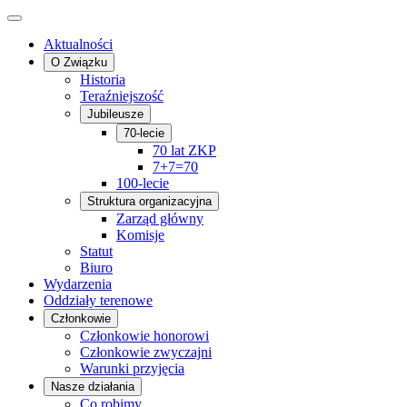
Aktualności
O Związku
Historia
Teraźniejszość
Jubileusze
70-lecie
70 lat ZKP
7+7=70
100-lecie
Struktura organizacyjna
Zarząd główny
Komisje
Statut
Biuro
Wydarzenia
Oddziały terenowe
Członkowie
Członkowie honorowi
Członkowie zwyczajni
Warunki przyjęcia
Nasze działania
Co robimy