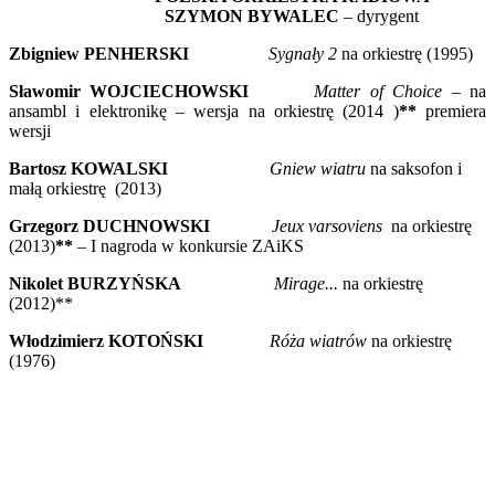
SZYMON BYWALEC
– dyrygent
Zbigniew PENHERSKI
Sygnały 2
na orkiestrę (1995)
Sławomir WOJCIECHOWSKI
Matter of Choice
– na
ansambl i elektronikę – wersja na orkiestrę (2014 )
**
premiera
wersji
Bartosz KOWALSKI
Gniew wiatru
na saksofon i
małą orkiestrę (2013)
Grzegorz DUCHNOWSKI
Jeux varsoviens
na orkiestrę
(2013)
**
– I nagroda w konkursie ZAiKS
Nikolet BURZYŃSKA
Mirage...
na orkiestrę
(2012)**
Włodzimierz KOTOŃSKI
Róża wiatrów
na orkiestrę
(1976)