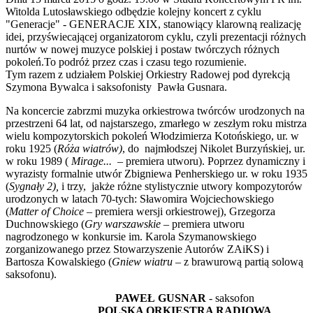
Witolda Lutosławskiego odbędzie kolejny koncert z cyklu
"Generacje" - GENERACJE XIX, stanowiący klarowną realizację
idei, przyświecającej organizatorom cyklu, czyli prezentacji różnych
nurtów w nowej muzyce polskiej i postaw twórczych różnych
pokoleń.To podróż przez czas i czasu tego rozumienie.
Tym razem z udziałem Polskiej Orkiestry Radowej pod dyrekcją
Szymona Bywalca i saksofonisty Pawła Gusnara.
Na koncercie zabrzmi muzyka orkiestrowa twórców urodzonych na
przestrzeni 64 lat, od najstarszego, zmarłego w zeszłym roku mistrza
wielu kompozytorskich pokoleń Włodzimierza Kotońskiego, ur. w
roku 1925 (
Róża wiatrów)
, do najmłodszej Nikolet Burzyńskiej, ur.
w roku 1989 (
Mirage... –
premiera utworu). Poprzez dynamiczny i
wyrazisty formalnie utwór Zbigniewa Penherskiego ur. w roku 1935
(
Sygnały 2),
i trzy, jakże różne stylistycznie utwory kompozytorów
urodzonych w latach 70-tych: Sławomira Wojciechowskiego
(
Matter of Choice
– premiera wersji orkiestrowej), Grzegorza
Duchnowskiego (
Gry warszawskie
– premiera utworu
nagrodzonego w konkursie im. Karola Szymanowskiego
zorganizowanego przez Stowarzyszenie Autorów ZAiKS) i
Bartosza Kowalskiego (
Gniew wiatru
– z brawurową partią solową
saksofonu).
PAWEŁ GUSNAR
- saksofon
POLSKA ORKIESTRA RADIOWA