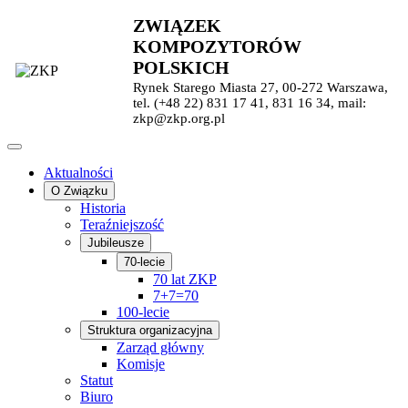
ZWIĄZEK
KOMPOZYTORÓW
POLSKICH
Rynek Starego Miasta 27, 00-272 Warszawa,
tel. (+48 22) 831 17 41, 831 16 34, mail:
zkp@zkp.org.pl
Aktualności
O Związku
Historia
Teraźniejszość
Jubileusze
70-lecie
70 lat ZKP
7+7=70
100-lecie
Struktura organizacyjna
Zarząd główny
Komisje
Statut
Biuro