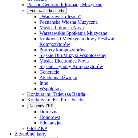
Polskie Centrum Informacji Muzycznej
Festiwale, koncerty
"Warszawska Jesień"
Poznańska Wiosna Muzyczna
Musica Polonica Nova
Warszawskie Spotkania Muzyczne
Krakowski Międzynarodowy Festiwal
Kompozytorów
Portrety kompozytorów
Śląskie Dni Muzyki Współczesnej
Musica Electronica Nova
Śląskie Trybuny Kompozytorów
Generacje
Akademia dźwięku
Inne
Współpraca
Konkurs im. Tadeusza Bairda
Konkurs im. Ks. Prof. Feichta
Nagrody ZKP
Doroczna
Honorowa
Edukacyjna
Głos ZKP
Z żałobnej karty