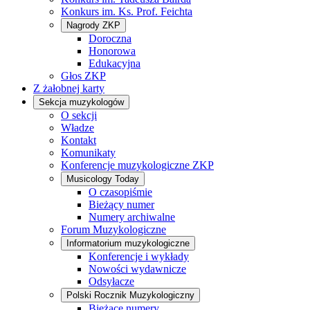
Konkurs im. Ks. Prof. Feichta
Nagrody ZKP
Doroczna
Honorowa
Edukacyjna
Głos ZKP
Z żałobnej karty
Sekcja muzykologów
O sekcji
Władze
Kontakt
Komunikaty
Konferencje muzykologiczne ZKP
Musicology Today
O czasopiśmie
Bieżący numer
Numery archiwalne
Forum Muzykologiczne
Informatorium muzykologiczne
Konferencje i wykłady
Nowości wydawnicze
Odsyłacze
Polski Rocznik Muzykologiczny
Bieżące numery