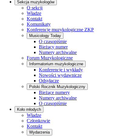
Sekcja muzykologów
O sekcji
Władze
Kontakt
Komunikaty
Konferencje muzykologiczne ZKP
Musicology Today
O czasopiśmie
Bieżący numer
Numery archiwalne
Forum Muzykologiczne
Informatorium muzykologiczne
Konferencje i wykłady
Nowości wydawnicze
Odsyłacze
Polski Rocznik Muzykologiczny
Bieżące numery
Numery archiwalne
O czasopiśmie
Koło młodych
Władze
Członkowie
Kontakt
Wydarzenia