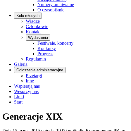
Numery archiwalne
O czasopiśmie
Koło młodych
Władze
Członkowie
Kontakt
Wydarzenia
Festiwale, koncerty
Konkursy
Progress
Regulamin
Galeria
Ogłoszenia administracyjne
Przetargi
Inne
Wspierają nas
Wesprzyj nas
Linki
Start
Generacje XIX
Dnia 15 marca 2015 o godz. 19.00 w Studiu Koncertowym PR im.