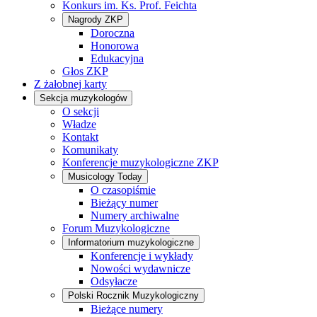
Konkurs im. Ks. Prof. Feichta
Nagrody ZKP
Doroczna
Honorowa
Edukacyjna
Głos ZKP
Z żałobnej karty
Sekcja muzykologów
O sekcji
Władze
Kontakt
Komunikaty
Konferencje muzykologiczne ZKP
Musicology Today
O czasopiśmie
Bieżący numer
Numery archiwalne
Forum Muzykologiczne
Informatorium muzykologiczne
Konferencje i wykłady
Nowości wydawnicze
Odsyłacze
Polski Rocznik Muzykologiczny
Bieżące numery