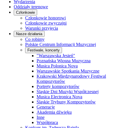
Wydarzenia
Oddziały terenowe
Członkowie
Członkowie honorowi
Członkowie zwyczajni
Warunki przyjęcia
Nasze działania
Co robimy
Polskie Centrum Informacji Muzycznej
Festiwale, koncerty
"Warszawska Jesień"
Poznańska Wiosna Muzyczna
Musica Polonica Nova
Warszawskie Spotkania Muzyczne
Krakowski Międzynarodowy Festiwal
Kompozytorów
Portrety kompozytorów
Śląskie Dni Muzyki Współczesnej
Musica Electronica Nova
Śląskie Trybuny Kompozytorów
Generacje
Akademia dźwięku
Inne
Współpraca
Konkurs im. Tadeusza Bairda