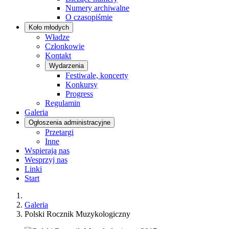
Numery archiwalne
O czasopiśmie
Koło młodych
Władze
Członkowie
Kontakt
Wydarzenia
Festiwale, koncerty
Konkursy
Progress
Regulamin
Galeria
Ogłoszenia administracyjne
Przetargi
Inne
Wspierają nas
Wesprzyj nas
Linki
Start
Galeria
Polski Rocznik Muzykologiczny