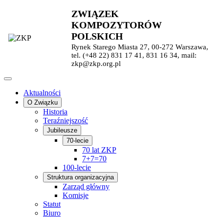
ZWIĄZEK
KOMPOZYTORÓW
POLSKICH
Rynek Starego Miasta 27, 00-272 Warszawa,
tel. (+48 22) 831 17 41, 831 16 34, mail:
zkp@zkp.org.pl
Aktualności
O Związku
Historia
Teraźniejszość
Jubileusze
70-lecie
70 lat ZKP
7+7=70
100-lecie
Struktura organizacyjna
Zarząd główny
Komisje
Statut
Biuro