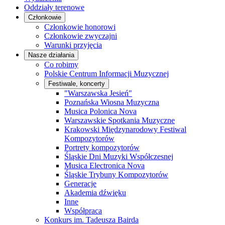
Oddziały terenowe
Członkowie
Członkowie honorowi
Członkowie zwyczajni
Warunki przyjęcia
Nasze działania
Co robimy
Polskie Centrum Informacji Muzycznej
Festiwale, koncerty
"Warszawska Jesień"
Poznańska Wiosna Muzyczna
Musica Polonica Nova
Warszawskie Spotkania Muzyczne
Krakowski Międzynarodowy Festiwal
Kompozytorów
Portrety kompozytorów
Śląskie Dni Muzyki Współczesnej
Musica Electronica Nova
Śląskie Trybuny Kompozytorów
Generacje
Akademia dźwięku
Inne
Współpraca
Konkurs im. Tadeusza Bairda