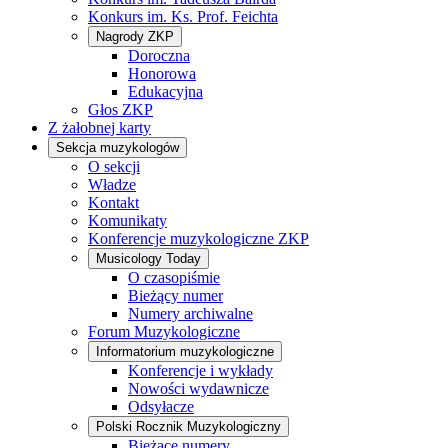
Konkurs im. Ks. Prof. Feichta
Nagrody ZKP
Doroczna
Honorowa
Edukacyjna
Głos ZKP
Z żałobnej karty
Sekcja muzykologów
O sekcji
Władze
Kontakt
Komunikaty
Konferencje muzykologiczne ZKP
Musicology Today
O czasopiśmie
Bieżący numer
Numery archiwalne
Forum Muzykologiczne
Informatorium muzykologiczne
Konferencje i wykłady
Nowości wydawnicze
Odsyłacze
Polski Rocznik Muzykologiczny
Bieżące numery