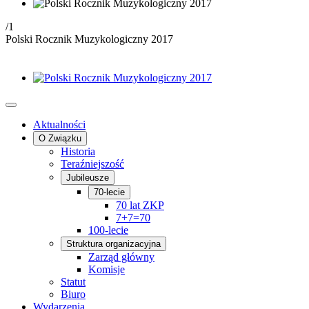
/1
Polski Rocznik Muzykologiczny 2017
Aktualności
O Związku
Historia
Teraźniejszość
Jubileusze
70-lecie
70 lat ZKP
7+7=70
100-lecie
Struktura organizacyjna
Zarząd główny
Komisje
Statut
Biuro
Wydarzenia