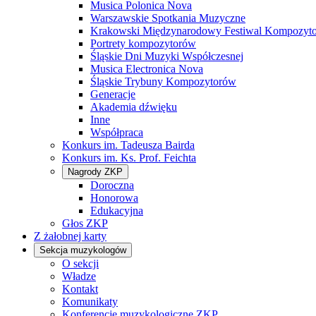
Musica Polonica Nova
Warszawskie Spotkania Muzyczne
Krakowski Międzynarodowy Festiwal Kompozyt
Portrety kompozytorów
Śląskie Dni Muzyki Współczesnej
Musica Electronica Nova
Śląskie Trybuny Kompozytorów
Generacje
Akademia dźwięku
Inne
Współpraca
Konkurs im. Tadeusza Bairda
Konkurs im. Ks. Prof. Feichta
Nagrody ZKP
Doroczna
Honorowa
Edukacyjna
Głos ZKP
Z żałobnej karty
Sekcja muzykologów
O sekcji
Władze
Kontakt
Komunikaty
Konferencje muzykologiczne ZKP