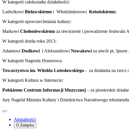
W kategorii całokształtu działalności:
Ludwikowi
Bielawskiemu
i Włodzimierzowi
Kotońskiemu;
W kategorii upowszechniania kultury:
Markowi
Chołoniewskiemu
za stworzenie i prowadzenie festiwalu
W kategorii dzieła roku 2013:
Adamowi
Dudkowi
i Aleksandrowi
Nowakowi
za utwór pt.
Spoon 
W kategorii Nagroda Honorowa:
Towarzystwu im. Witolda Lutosławskiego -
za działania na rzecz 
W kategorii Kultura w Internecie:
Polskiemu Centrum Informacji Muzycznej
– za pionierskie działa
Jury Nagród Ministra Kultury i Dziedzictwa Narodowego rekomenduj
Aktualności
O Związku