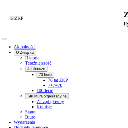
R
Aktualności
O Związku
Historia
Teraźniejszość
Jubileusze
70-lecie
70 lat ZKP
7+7=70
100-lecie
Struktura organizacyjna
Zarząd główny
Komisje
Statut
Biuro
Wydarzenia
Oddziały terenowe