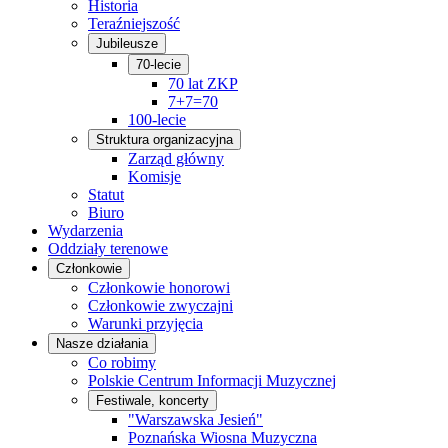
Historia
Teraźniejszość
Jubileusze
70-lecie
70 lat ZKP
7+7=70
100-lecie
Struktura organizacyjna
Zarząd główny
Komisje
Statut
Biuro
Wydarzenia
Oddziały terenowe
Członkowie
Członkowie honorowi
Członkowie zwyczajni
Warunki przyjęcia
Nasze działania
Co robimy
Polskie Centrum Informacji Muzycznej
Festiwale, koncerty
"Warszawska Jesień"
Poznańska Wiosna Muzyczna