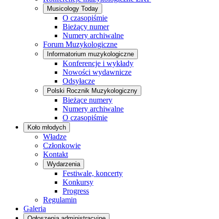
Musicology Today
O czasopiśmie
Bieżący numer
Numery archiwalne
Forum Muzykologiczne
Informatorium muzykologiczne
Konferencje i wykłady
Nowości wydawnicze
Odsyłacze
Polski Rocznik Muzykologiczny
Bieżące numery
Numery archiwalne
O czasopiśmie
Koło młodych
Władze
Członkowie
Kontakt
Wydarzenia
Festiwale, koncerty
Konkursy
Progress
Regulamin
Galeria
Ogłoszenia administracyjne