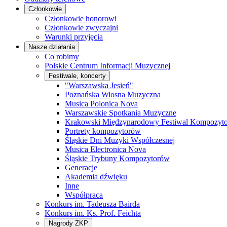
Członkowie
Członkowie honorowi
Członkowie zwyczajni
Warunki przyjęcia
Nasze działania
Co robimy
Polskie Centrum Informacji Muzycznej
Festiwale, koncerty
"Warszawska Jesień"
Poznańska Wiosna Muzyczna
Musica Polonica Nova
Warszawskie Spotkania Muzyczne
Krakowski Międzynarodowy Festiwal Kompozyt
Portrety kompozytorów
Śląskie Dni Muzyki Współczesnej
Musica Electronica Nova
Śląskie Trybuny Kompozytorów
Generacje
Akademia dźwięku
Inne
Współpraca
Konkurs im. Tadeusza Bairda
Konkurs im. Ks. Prof. Feichta
Nagrody ZKP