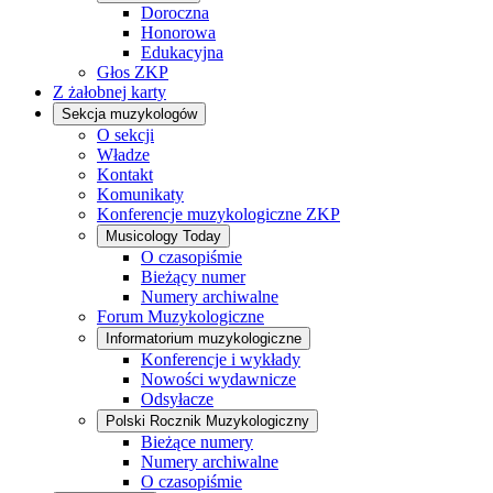
Doroczna
Honorowa
Edukacyjna
Głos ZKP
Z żałobnej karty
Sekcja muzykologów
O sekcji
Władze
Kontakt
Komunikaty
Konferencje muzykologiczne ZKP
Musicology Today
O czasopiśmie
Bieżący numer
Numery archiwalne
Forum Muzykologiczne
Informatorium muzykologiczne
Konferencje i wykłady
Nowości wydawnicze
Odsyłacze
Polski Rocznik Muzykologiczny
Bieżące numery
Numery archiwalne
O czasopiśmie