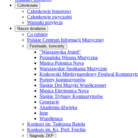
Członkowie
Członkowie honorowi
Członkowie zwyczajni
Warunki przyjęcia
Nasze działania
Co robimy
Polskie Centrum Informacji Muzycznej
Festiwale, koncerty
"Warszawska Jesień"
Poznańska Wiosna Muzyczna
Musica Polonica Nova
Warszawskie Spotkania Muzyczne
Krakowski Międzynarodowy Festiwal Kompozyt
Portrety kompozytorów
Śląskie Dni Muzyki Współczesnej
Musica Electronica Nova
Śląskie Trybuny Kompozytorów
Generacje
Akademia dźwięku
Inne
Współpraca
Konkurs im. Tadeusza Bairda
Konkurs im. Ks. Prof. Feichta
Nagrody ZKP