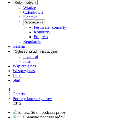
Koło młodych
Władze
Członkowie
Kontakt
Wydarzenia
Festiwale, koncerty
Konkursy
Progress
Regulamin
Galeria
Ogłoszenia administracyjne
Przetargi
Inne
Wspierają nas
Wesprzyj nas
Linki
Start
Galeria
Portrety kompozytorów
2015