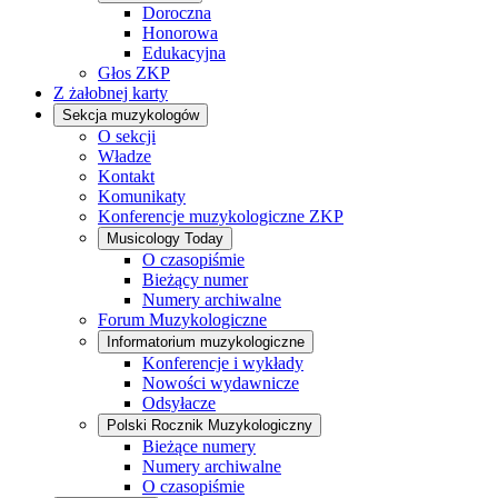
Doroczna
Honorowa
Edukacyjna
Głos ZKP
Z żałobnej karty
Sekcja muzykologów
O sekcji
Władze
Kontakt
Komunikaty
Konferencje muzykologiczne ZKP
Musicology Today
O czasopiśmie
Bieżący numer
Numery archiwalne
Forum Muzykologiczne
Informatorium muzykologiczne
Konferencje i wykłady
Nowości wydawnicze
Odsyłacze
Polski Rocznik Muzykologiczny
Bieżące numery
Numery archiwalne
O czasopiśmie