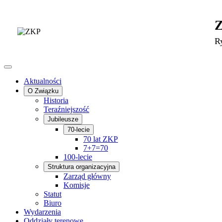
R
Aktualności
O Związku
Historia
Teraźniejszość
Jubileusze
70-lecie
70 lat ZKP
7+7=70
100-lecie
Struktura organizacyjna
Zarząd główny
Komisje
Statut
Biuro
Wydarzenia
Oddziały terenowe