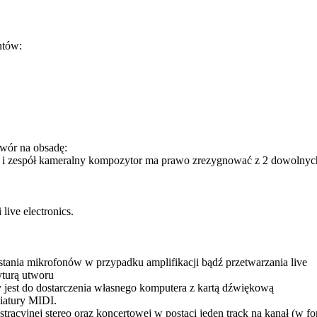
ntów:
twór na obsadę:
aktor i zespół kameralny kompozytor ma prawo zrezygnować z 2 dowoln
ive electronics.
stania mikrofonów w przypadku amplifikacji bądź przetwarzania live
yturą utworu
 jest do dostarczenia własnego komputera z kartą dźwiękową
iatury MIDI.
nstracyjnej stereo oraz koncertowej w postaci jeden track na kanał (w 