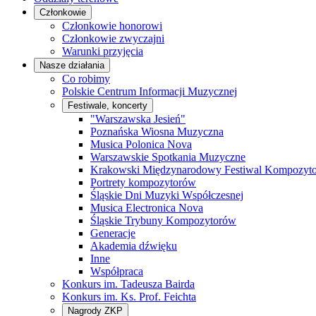
Członkowie
Członkowie honorowi
Członkowie zwyczajni
Warunki przyjęcia
Nasze działania
Co robimy
Polskie Centrum Informacji Muzycznej
Festiwale, koncerty
"Warszawska Jesień"
Poznańska Wiosna Muzyczna
Musica Polonica Nova
Warszawskie Spotkania Muzyczne
Krakowski Międzynarodowy Festiwal Kompozyt
Portrety kompozytorów
Śląskie Dni Muzyki Współczesnej
Musica Electronica Nova
Śląskie Trybuny Kompozytorów
Generacje
Akademia dźwięku
Inne
Współpraca
Konkurs im. Tadeusza Bairda
Konkurs im. Ks. Prof. Feichta
Nagrody ZKP