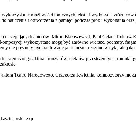
est wykorzystanie możliwości fonicznych tekstu i wydobycia zróżnico
do nauczenia i odtworzenia z pamięci podczas prób i wykonania oraz 
ch następujących autorów: Miron Białoszewski, Paul Celan, Tadeusz 
 kompozycji wykorzystane mogą być zarówno wiersze, poematy, fragm
nty nie powinny być traktowane jako pieśni, ułożone w cykl, ale jako
chu scenicznego aktora i muzyków, efektów przestrzennych, mimiki, ge
akresie.
aktora Teatru Narodowego, Grzegorza Kwietnia, kompozytorzy mogą 
kasztelanski_zkp