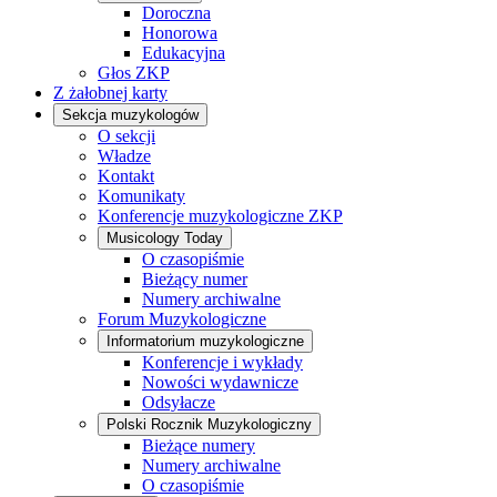
Doroczna
Honorowa
Edukacyjna
Głos ZKP
Z żałobnej karty
Sekcja muzykologów
O sekcji
Władze
Kontakt
Komunikaty
Konferencje muzykologiczne ZKP
Musicology Today
O czasopiśmie
Bieżący numer
Numery archiwalne
Forum Muzykologiczne
Informatorium muzykologiczne
Konferencje i wykłady
Nowości wydawnicze
Odsyłacze
Polski Rocznik Muzykologiczny
Bieżące numery
Numery archiwalne
O czasopiśmie