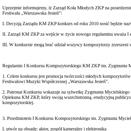
Uprzejmie informujemy, iż Zarząd Koła Młodych ZKP na posiedzen
Festiwalu „Warszawska Jesień”:
I. Decyzją Zarządu KM ZKP konkurs od roku 2010 nosić będzie na
II. Zarząd KM ZKP za wejście w życie nowego regulaminu uważa I ed
III. W konkursie mogą brać udział wszyscy kompozytorzy zrzeszen
Regulamin I Konkursu Kompozytorskiego KM ZKP im. Zygmunta M
1. Celem konkursu jest promocja twórczości młodych kompozytor
Festiwalowi Muzyki Współczesnej „Warszawska Jesień”.
2. Patronat Konkursu wskazuje na sylwetkę Zygmunta Mycielskiego (
Opiekuna KM ZKP, który swoją wszechstronną, erudycyjną publicystyk
kompozytorskiej.
3. Przedmiotem I Konkursu Kompozytorskiego im. Zygmunta Mycielsk
I. utwór na obsadę: aktor, zespół kameralny i elektronika