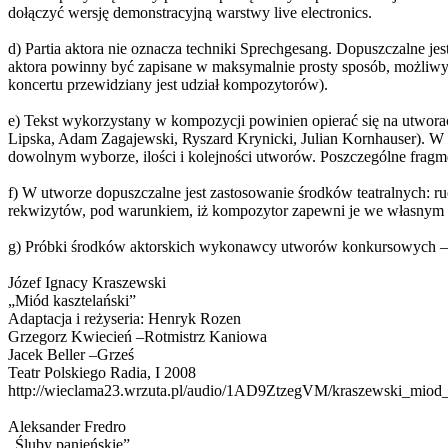
dołączyć wersję demonstracyjną warstwy live electronics.
d) Partia aktora nie oznacza techniki Sprechgesang. Dopuszczalne j
aktora powinny być zapisane w maksymalnie prosty sposób, możliwy 
koncertu przewidziany jest udział kompozytorów).
e) Tekst wykorzystany w kompozycji powinien opierać się na utwora
Lipska, Adam Zagajewski, Ryszard Krynicki, Julian Kornhauser). W
dowolnym wyborze, ilości i kolejności utworów. Poszczególne fragme
f) W utworze dopuszczalne jest zastosowanie środków teatralnych: ru
rekwizytów, pod warunkiem, iż kompozytor zapewni je we własnym z
g) Próbki środków aktorskich wykonawcy utworów konkursowych – 
Józef Ignacy Kraszewski
„Miód kasztelański”
Adaptacja i reżyseria: Henryk Rozen
Grzegorz Kwiecień –Rotmistrz Kaniowa
Jacek Beller –Grześ
Teatr Polskiego Radia, I 2008
http://wieclama23.wrzuta.pl/audio/1AD9ZtzegVM/kraszewski_miod_
Aleksander Fredro
„Śluby panieńskie”