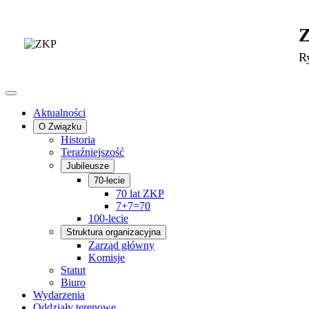
R
Aktualności
O Związku
Historia
Teraźniejszość
Jubileusze
70-lecie
70 lat ZKP
7+7=70
100-lecie
Struktura organizacyjna
Zarząd główny
Komisje
Statut
Biuro
Wydarzenia
Oddziały terenowe