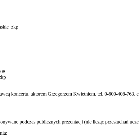
nskie_zkp
008
zkp
awcą koncertu, aktorem Grzegorzem Kwietniem, tel. 0-600-408-763, e
onywane podczas publicznych prezentacji (nie licząc przesłuchań ucz
nia: