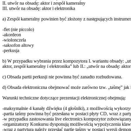
II. utwór na obsadę: aktor i zespół kameralny
III. utwór na obsadę: aktor i elektronika
a) Zespół kameralny powinien być złożony z następujących instrume
-flet (nie piccolo)
-akordeon
-wiolonczela
-saksofon altowy
-perkusja
b) W przypadku wybrania przez kompozytora I. wariantu obsady: „u
aktor, zespół kameralny i elektronika” lub II.: „utwór na obsadę: 
c) Obsada partii perkusji nie powinna być zanadto rozbudowana.
d) Obsada elektroniczna obejmować może zarówno tzw. „taśmę” jak i l
Warunki techniczne dotyczące prezentacji elektronicznej obejmują:
-maksymalnie 4 kanały dźwięku (4 głośniki), z możliwością wykorzy
-partia taśmy powinna być przesłana w postaci płyty CD, wraz z part
-w przypadku zastosowania live electronics kompozytor zobowiązany
-organizatorzy Konkursu dysponują możliwością wypożyczenia klaw
-wraz z partyturą należy przesłać partię taśmy w postaci wersji demo