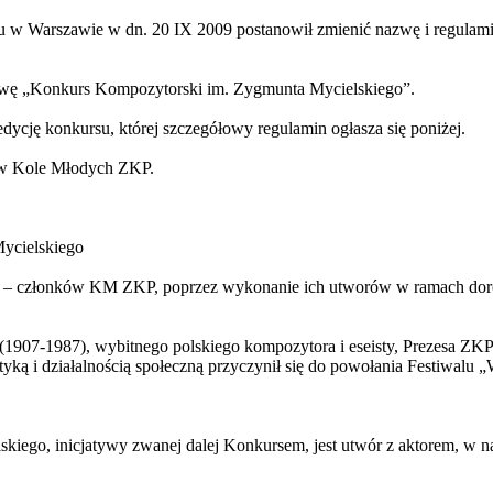
iu w Warszawie w dn. 20 IX 2009 postanowił zmienić nazwę i regu
zwę „Konkurs Kompozytorski im. Zygmunta Mycielskiego”.
ycję konkursu, której szczegółowy regulamin ogłasza się poniżej.
i w Kole Młodych ZKP.
ycielskiego
ów – członków KM ZKP, poprzez wykonanie ich utworów w ramach d
1907-1987), wybitnego polskiego kompozytora i eseisty, Prezesa ZKP
ą i działalnością społeczną przyczynił się do powołania Festiwalu „W
iego, inicjatywy zwanej dalej Konkursem, jest utwór z aktorem, w 