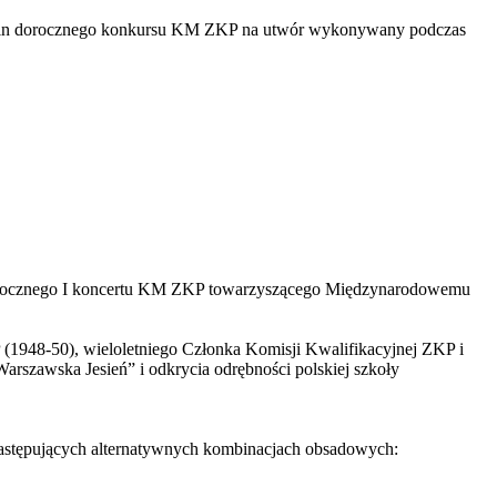
lamin dorocznego konkursu KM ZKP na utwór wykonywany podczas
orocznego I koncertu KM ZKP towarzyszącego Międzynarodowemu
 (1948-50), wieloletniego Członka Komisji Kwalifikacyjnej ZKP i
arszawska Jesień” i odkrycia odrębności polskiej szkoły
następujących alternatywnych kombinacjach obsadowych: