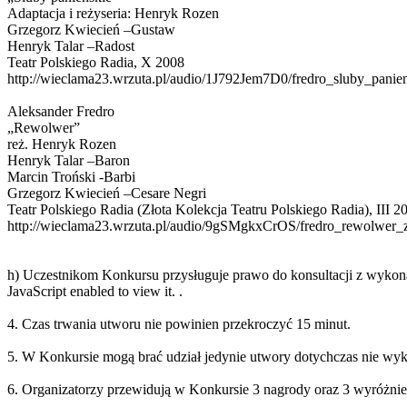
Adaptacja i reżyseria: Henryk Rozen
Grzegorz Kwiecień –Gustaw
Henryk Talar –Radost
Teatr Polskiego Radia, X 2008
http://wieclama23.wrzuta.pl/audio/1J792Jem7D0/fredro_sluby_panie
Aleksander Fredro
„Rewolwer”
reż. Henryk Rozen
Henryk Talar –Baron
Marcin Troński -Barbi
Grzegorz Kwiecień –Cesare Negri
Teatr Polskiego Radia (Złota Kolekcja Teatru Polskiego Radia), III 2
http://wieclama23.wrzuta.pl/audio/9gSMgkxCrOS/fredro_rewolwer_
h) Uczestnikom Konkursu przysługuje prawo do konsultacji z wykon
JavaScript enabled to view it.
.
4. Czas trwania utworu nie powinien przekroczyć 15 minut.
5. W Konkursie mogą brać udział jedynie utwory dotychczas nie wyk
6. Organizatorzy przewidują w Konkursie 3 nagrody oraz 3 wyróżnie